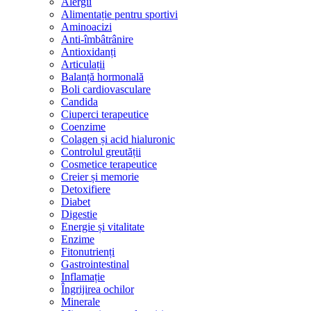
Alergii
Alimentație pentru sportivi
Aminoacizi
Anti-îmbâtrânire
Antioxidanți
Articulații
Balanță hormonală
Boli cardiovasculare
Candida
Ciuperci terapeutice
Coenzime
Colagen și acid hialuronic
Controlul greutății
Cosmetice terapeutice
Creier și memorie
Detoxifiere
Diabet
Digestie
Energie și vitalitate
Enzime
Fitonutrienți
Gastrointestinal
Inflamație
Îngrijirea ochilor
Minerale