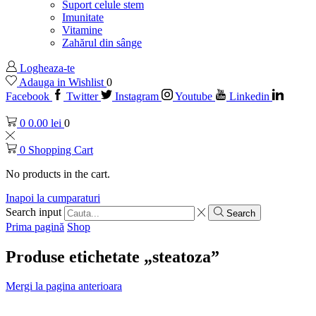
Suport celule stem
Imunitate
Vitamine
Zahărul din sânge
Logheaza-te
Adauga in Wishlist
0
Facebook
Twitter
Instagram
Youtube
Linkedin
0
0.00
lei
0
0
Shopping Cart
No products in the cart.
Inapoi la cumparaturi
Search input
Search
Prima pagină
Shop
Produse etichetate „steatoza”
Mergi la pagina anterioara