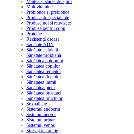
Mintea și starea de spirit
Multivitamine
Probiotice și prebiotice
Produse de specialitate
Produse noi si reavizate
Produse pentru copii
Proteine
Rezistență osoasă
Sănătate ADN
Sănătate celulară
Sănătate tiroidiană
Sănătatea colonului
Sănătatea copiilor
Sănătatea femeilor
Sănătatea ficatului
Sănătatea inimii
Sănătatea pielii
Sănătatea prostatei
Sănătatea rinichilor
Sexualitate
Sistemul endocrin
Sistemul nervos
Sistemul urinar
Sistemul venos
Stres și insomnie