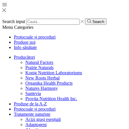
Search input
Search
Menu
Categories
Protocoale și proceduri
Produse noi
Info sănătate
Producători
Natural Factors
Prairie Naturals
Konig Nutrition Laboratoriums
New Roots Herbal
Organika Health Products
Natures Harmony
Santevia
Provita Nutrition Health Inc.
Produse de la A-Z
Protocoale și proceduri
Tratamente naturiste
Acizi grași esențiali
Adaptogeni