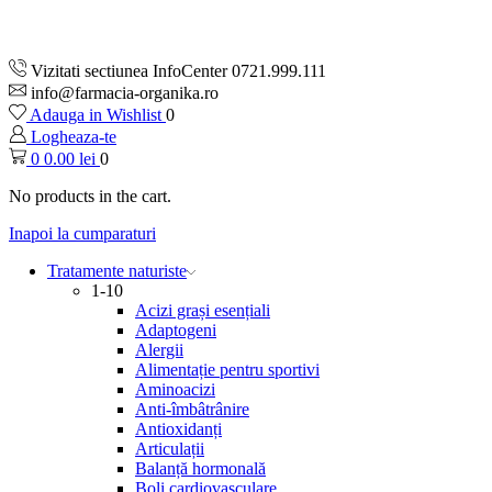
Vizitati sectiunea InfoCenter 0721.999.111
info@farmacia-organika.ro
Adauga in Wishlist
0
Logheaza-te
0
0.00
lei
0
No products in the cart.
Inapoi la cumparaturi
Tratamente naturiste
1-10
Acizi grași esențiali
Adaptogeni
Alergii
Alimentație pentru sportivi
Aminoacizi
Anti-îmbâtrânire
Antioxidanți
Articulații
Balanță hormonală
Boli cardiovasculare