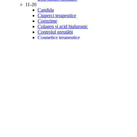
11-20
Candida
Ciuperci terapeutice
Coenzime
Colagen și acid hialuronic
Controlul greutății
Cosmetice terapeutice
Creier și memorie
Detoxifiere
Diabet
21-30
Digestie
Energie și vitalitate
Enzime
Fitonutrienți
Gastrointestinal
Imunitate
Inflamație
Îngrijirea ochilor
Minerale
31-40
Mintea și starea de spirit
Multivitamine
Probiotice și prebiotice
Produse de specialitate