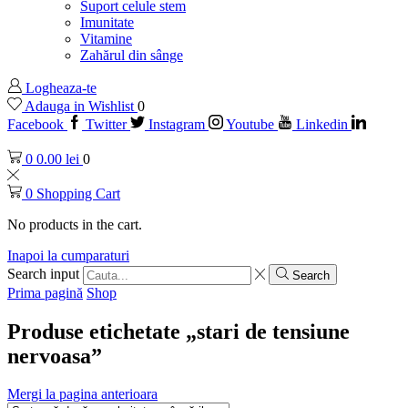
Suport celule stem
Imunitate
Vitamine
Zahărul din sânge
Logheaza-te
Adauga in Wishlist
0
Facebook
Twitter
Instagram
Youtube
Linkedin
0
0.00
lei
0
0
Shopping Cart
No products in the cart.
Inapoi la cumparaturi
Search input
Search
Prima pagină
Shop
Produse etichetate „stari de tensiune
nervoasa”
Mergi la pagina anterioara