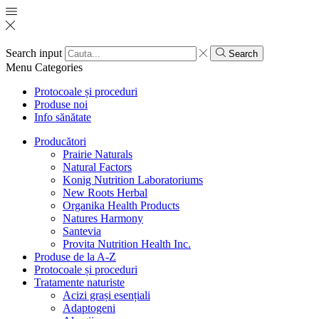
Search input
Search
Menu
Categories
Protocoale și proceduri
Produse noi
Info sănătate
Producători
Prairie Naturals
Natural Factors
Konig Nutrition Laboratoriums
New Roots Herbal
Organika Health Products
Natures Harmony
Santevia
Provita Nutrition Health Inc.
Produse de la A-Z
Protocoale și proceduri
Tratamente naturiste
Acizi grași esențiali
Adaptogeni