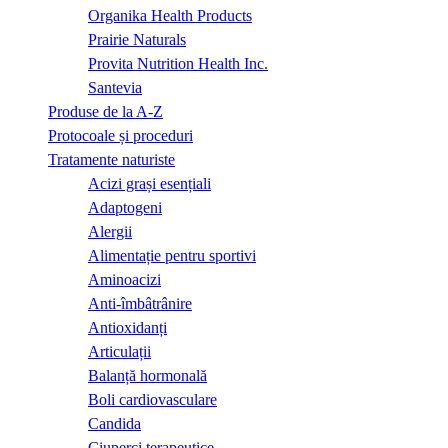
Organika Health Products
Prairie Naturals
Provita Nutrition Health Inc.
Santevia
Produse de la A-Z
Protocoale și proceduri
Tratamente naturiste
Acizi grași esențiali
Adaptogeni
Alergii
Alimentație pentru sportivi
Aminoacizi
Anti-îmbâtrânire
Antioxidanți
Articulații
Balanță hormonală
Boli cardiovasculare
Candida
Ciuperci terapeutice