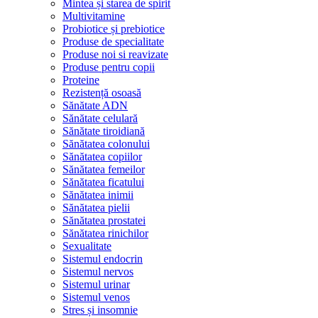
Mintea și starea de spirit
Multivitamine
Probiotice și prebiotice
Produse de specialitate
Produse noi si reavizate
Produse pentru copii
Proteine
Rezistență osoasă
Sănătate ADN
Sănătate celulară
Sănătate tiroidiană
Sănătatea colonului
Sănătatea copiilor
Sănătatea femeilor
Sănătatea ficatului
Sănătatea inimii
Sănătatea pielii
Sănătatea prostatei
Sănătatea rinichilor
Sexualitate
Sistemul endocrin
Sistemul nervos
Sistemul urinar
Sistemul venos
Stres și insomnie