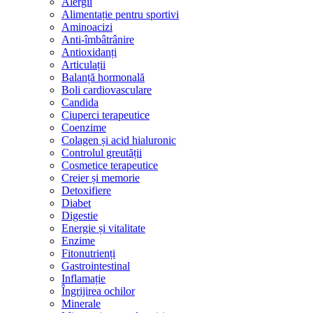
Alergii
Alimentație pentru sportivi
Aminoacizi
Anti-îmbâtrânire
Antioxidanți
Articulații
Balanță hormonală
Boli cardiovasculare
Candida
Ciuperci terapeutice
Coenzime
Colagen și acid hialuronic
Controlul greutății
Cosmetice terapeutice
Creier și memorie
Detoxifiere
Diabet
Digestie
Energie și vitalitate
Enzime
Fitonutrienți
Gastrointestinal
Inflamație
Îngrijirea ochilor
Minerale