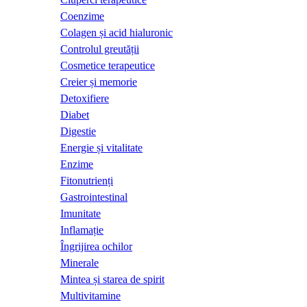
Coenzime
Colagen și acid hialuronic
Controlul greutății
Cosmetice terapeutice
Creier și memorie
Detoxifiere
Diabet
Digestie
Energie și vitalitate
Enzime
Fitonutrienți
Gastrointestinal
Imunitate
Inflamație
Îngrijirea ochilor
Minerale
Mintea și starea de spirit
Multivitamine