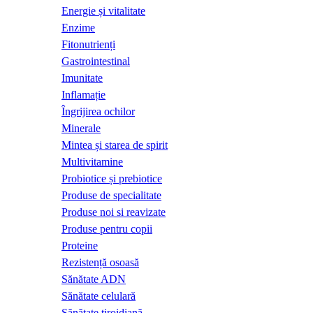
Energie și vitalitate
Enzime
Fitonutrienți
Gastrointestinal
Imunitate
Inflamație
Îngrijirea ochilor
Minerale
Mintea și starea de spirit
Multivitamine
Probiotice și prebiotice
Produse de specialitate
Produse noi si reavizate
Produse pentru copii
Proteine
Rezistență osoasă
Sănătate ADN
Sănătate celulară
Sănătate tiroidiană