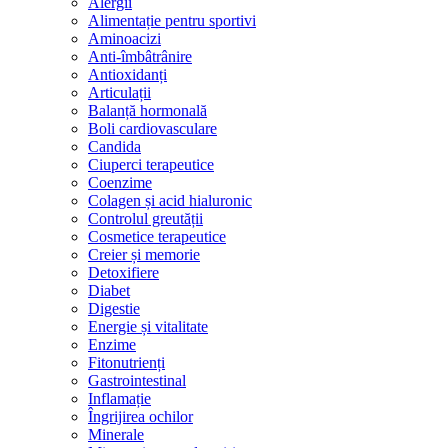
Alergii
Alimentație pentru sportivi
Aminoacizi
Anti-îmbâtrânire
Antioxidanți
Articulații
Balanță hormonală
Boli cardiovasculare
Candida
Ciuperci terapeutice
Coenzime
Colagen și acid hialuronic
Controlul greutății
Cosmetice terapeutice
Creier și memorie
Detoxifiere
Diabet
Digestie
Energie și vitalitate
Enzime
Fitonutrienți
Gastrointestinal
Inflamație
Îngrijirea ochilor
Minerale