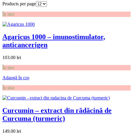
Products per page
În stoc
Agaricus 1000 – imunostimulator,
anticancerigen
103.00
lei
În stoc
Adaugă în coș
În stoc
Curcumin – extract din rădăcină de
Curcuma (turmeric)
149.00
lei