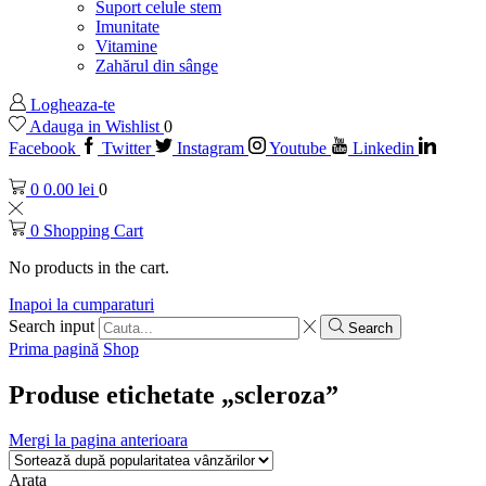
Suport celule stem
Imunitate
Vitamine
Zahărul din sânge
Logheaza-te
Adauga in Wishlist
0
Facebook
Twitter
Instagram
Youtube
Linkedin
0
0.00
lei
0
0
Shopping Cart
No products in the cart.
Inapoi la cumparaturi
Search input
Search
Prima pagină
Shop
Produse etichetate „scleroza”
Mergi la pagina anterioara
Arata