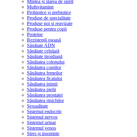
Mintea și starea de spirit
Multivitamine
Probiotice și prebiotice
Produse de specialitate
Produse noi si reavizate
Produse pentru copii
Proteine
Rezistență osoasă
Sănătate ADN
Sănătate celulară
Sănătate tiroidiană
Sănătatea colonului
Sănătatea copiilor
Sănătatea femeilor
Sănătatea ficatului
Sănătatea inimii
Sănătatea pielii
Sănătatea prostatei
Sănătatea rinichilor
Sexualitate
Sistemul endocrin
Sistemul nervos
Sistemul urinar
Sistemul venos
Stres și insomnie