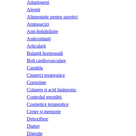
Adaptogeni
Alergii
Alimentație pentru sportivi
Aminoacizi
Anti-îmbâtrânire
Antioxidanți
Articulații
Balanță hormonală
Boli cardiovasculare
Candida
Ciuperci terapeutice
Coenzime
Colagen și acid hialuronic
Controlul greutății
Cosmetice terapeutice
Creier și memorie
Detoxifiere
Diabet
Digestie