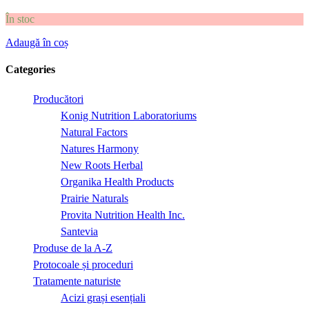
În stoc
Adaugă în coș
Categories
Producători
Konig Nutrition Laboratoriums
Natural Factors
Natures Harmony
New Roots Herbal
Organika Health Products
Prairie Naturals
Provita Nutrition Health Inc.
Santevia
Produse de la A-Z
Protocoale și proceduri
Tratamente naturiste
Acizi grași esențiali