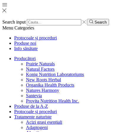
Search input
Search
Menu
Categories
Protocoale și proceduri
Produse noi
Info sănătate
Producători
Prairie Naturals
Natural Factors
Konig Nutrition Laboratoriums
New Roots Herbal
Organika Health Products
Natures Harmony
Santevia
Provita Nutrition Health Inc.
Produse de la A-Z
Protocoale și proceduri
Tratamente naturiste
Acizi grași esențiali
Adaptogeni