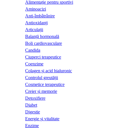
Alimentație pentru sportivi
Aminoacizi
Anti-îmbâtrânire
Antioxidanți
Articulații
Balanță hormonală
Boli cardiovasculare
Candida
Ciuperci terapeutice
Coenzime
Colagen și acid hialuronic
Controlul greutății
Cosmetice terapeutice
Creier și memorie
Detoxifiere
Diabet
Digestie
Energie și vitalitate
Enzime