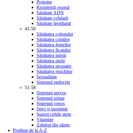
Proteine
Rezistență osoasă
Sănătate ADN
Sănătate celulară
Sănătate tiroidiană
41-50
Sănătatea colonului
Sănătatea copiilor
Sănătatea femeilor
Sănătatea ficatului
Sănătatea inimii
Sănătatea pielii
Sănătatea prostatei
Sănătatea rinichilor
Sexualitate
Sistemul endocrin
51-58
Sistemul nervos
Sistemul urinar
Sistemul venos
Stres și insomnie
Suport celule stem
Vitamine
Zahărul din sânge
Produse de la A-Z