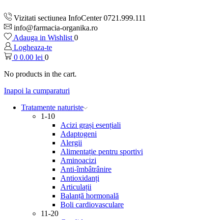
Vizitati sectiunea InfoCenter 0721.999.111
info@farmacia-organika.ro
Adauga in Wishlist
0
Logheaza-te
0
0.00
lei
0
No products in the cart.
Inapoi la cumparaturi
Tratamente naturiste
1-10
Acizi grași esențiali
Adaptogeni
Alergii
Alimentație pentru sportivi
Aminoacizi
Anti-îmbâtrânire
Antioxidanți
Articulații
Balanță hormonală
Boli cardiovasculare
11-20