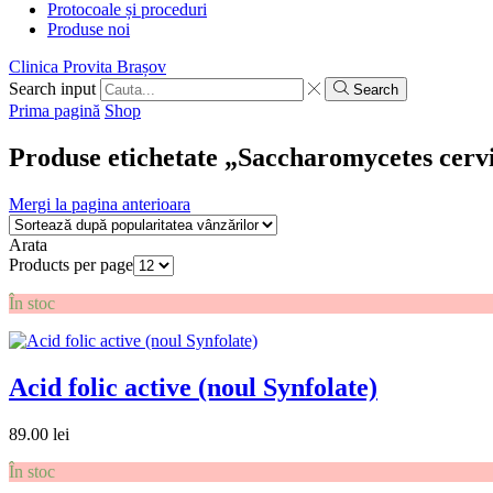
Protocoale și proceduri
Produse noi
Clinica Provita Brașov
Search input
Search
Prima pagină
Shop
Produse etichetate „Saccharomycetes cerv
Mergi la pagina anterioara
Arata
Products per page
În stoc
Acid folic active (noul Synfolate)
89.00
lei
În stoc