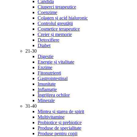
Candida
Ciuperci terapeutice
Coenzime
Colagen și acid hialuronic
Controlul greutății
Cosmetice terapeutice
Creier și memorie
Detoxifiere
Diabet
21-30
Digestie
Energie și vitalitate
Enzime
Fitonutrienți
Gastrointestinal
Imunitate
Inflamație
Îngrijirea ochilor
Minerale
31-40
Mintea și starea de spirit
Multivitamine
Probiotice și prebiotice
Produse de specialitate
Produse pentru copii