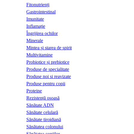
Fitonutrienți
Gastrointestinal
Imunitate
Inflamație
Îngrijirea ochilor
Minerale
Mintea și starea de spirit
Multivitamine
Probiotice și prebiotice
Produse de specialitate
Produse noi si reavizate
Produse pentru copii
Proteine
Rezistență osoasă
Sănătate ADN
Sănătate celulară
Sănătate tiroidiană
Sănătatea colonului
Sănătatea copiilor