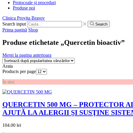
Protocoale și proceduri
Produse noi
Clinica Provita Brașov
Search input
Search
Prima pagină
Shop
Produse etichetate „Quercetin bioactiv”
Mergi la pagina anterioara
Arata
Products per page
În stoc
QUERCETIN 500 MG – PROTECTOR A
AJUTĂ LA ALERGII ŞI SUSŢINE SIST
104.00
lei