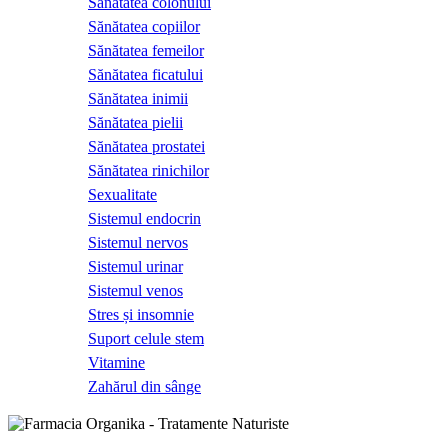
Sănătatea colonului
Sănătatea copiilor
Sănătatea femeilor
Sănătatea ficatului
Sănătatea inimii
Sănătatea pielii
Sănătatea prostatei
Sănătatea rinichilor
Sexualitate
Sistemul endocrin
Sistemul nervos
Sistemul urinar
Sistemul venos
Stres și insomnie
Suport celule stem
Vitamine
Zahărul din sânge