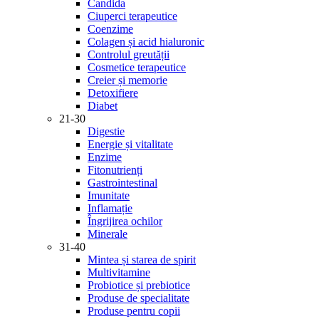
Candida
Ciuperci terapeutice
Coenzime
Colagen și acid hialuronic
Controlul greutății
Cosmetice terapeutice
Creier și memorie
Detoxifiere
Diabet
21-30
Digestie
Energie și vitalitate
Enzime
Fitonutrienți
Gastrointestinal
Imunitate
Inflamație
Îngrijirea ochilor
Minerale
31-40
Mintea și starea de spirit
Multivitamine
Probiotice și prebiotice
Produse de specialitate
Produse pentru copii