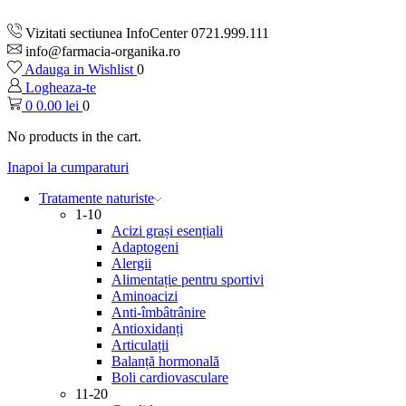
Vizitati sectiunea InfoCenter 0721.999.111
info@farmacia-organika.ro
Adauga in Wishlist
0
Logheaza-te
0
0.00
lei
0
No products in the cart.
Inapoi la cumparaturi
Tratamente naturiste
1-10
Acizi grași esențiali
Adaptogeni
Alergii
Alimentație pentru sportivi
Aminoacizi
Anti-îmbâtrânire
Antioxidanți
Articulații
Balanță hormonală
Boli cardiovasculare
11-20