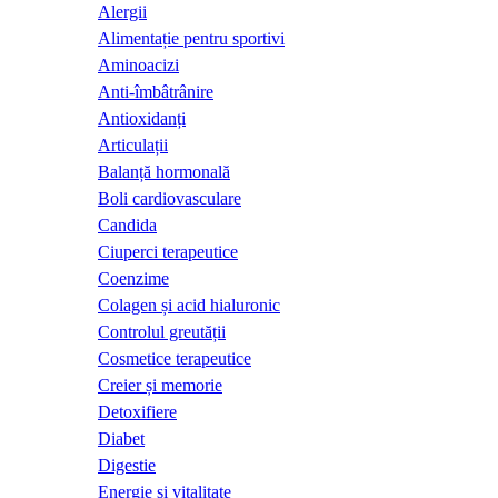
Alergii
Alimentație pentru sportivi
Aminoacizi
Anti-îmbâtrânire
Antioxidanți
Articulații
Balanță hormonală
Boli cardiovasculare
Candida
Ciuperci terapeutice
Coenzime
Colagen și acid hialuronic
Controlul greutății
Cosmetice terapeutice
Creier și memorie
Detoxifiere
Diabet
Digestie
Energie și vitalitate