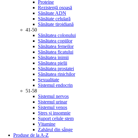
Proteine
Rezistență osoasă
Sănătate ADN
Sănătate celulară
Sănătate tiroidiană
41-50
Sănătatea colonului
Sănătatea copiilor
Sănătatea femeilor
Sănătatea ficatului
Sănătatea inimii
Sănătatea pielii
Sănătatea prostatei
Sănătatea rinichilor
Sexualitate
Sistemul endocrin
51-58
Sistemul nervos
Sistemul urinar
Sistemul venos
Stres și insomnie
Suport celule stem
Vitamine
Zahărul din sânge
Produse de la A-Z