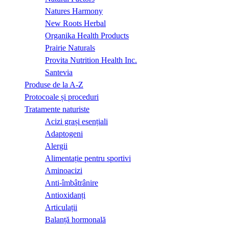
Natures Harmony
New Roots Herbal
Organika Health Products
Prairie Naturals
Provita Nutrition Health Inc.
Santevia
Produse de la A-Z
Protocoale și proceduri
Tratamente naturiste
Acizi grași esențiali
Adaptogeni
Alergii
Alimentație pentru sportivi
Aminoacizi
Anti-îmbâtrânire
Antioxidanți
Articulații
Balanță hormonală