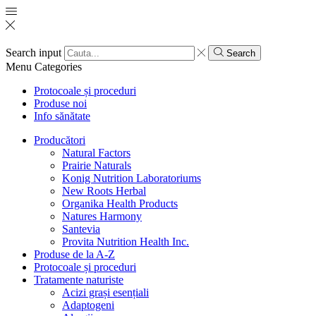
Search input
Search
Menu
Categories
Protocoale și proceduri
Produse noi
Info sănătate
Producători
Natural Factors
Prairie Naturals
Konig Nutrition Laboratoriums
New Roots Herbal
Organika Health Products
Natures Harmony
Santevia
Provita Nutrition Health Inc.
Produse de la A-Z
Protocoale și proceduri
Tratamente naturiste
Acizi grași esențiali
Adaptogeni