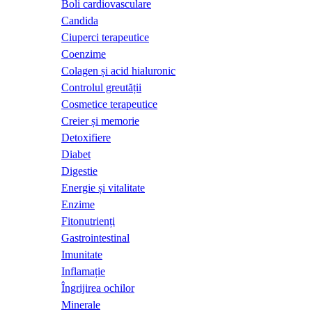
Boli cardiovasculare
Candida
Ciuperci terapeutice
Coenzime
Colagen și acid hialuronic
Controlul greutății
Cosmetice terapeutice
Creier și memorie
Detoxifiere
Diabet
Digestie
Energie și vitalitate
Enzime
Fitonutrienți
Gastrointestinal
Imunitate
Inflamație
Îngrijirea ochilor
Minerale