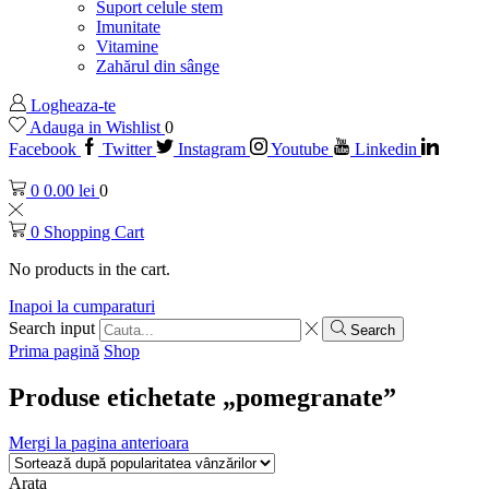
Suport celule stem
Imunitate
Vitamine
Zahărul din sânge
Logheaza-te
Adauga in Wishlist
0
Facebook
Twitter
Instagram
Youtube
Linkedin
0
0.00
lei
0
0
Shopping Cart
No products in the cart.
Inapoi la cumparaturi
Search input
Search
Prima pagină
Shop
Produse etichetate „pomegranate”
Mergi la pagina anterioara
Arata