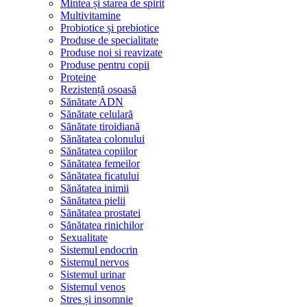
Mintea și starea de spirit
Multivitamine
Probiotice și prebiotice
Produse de specialitate
Produse noi si reavizate
Produse pentru copii
Proteine
Rezistență osoasă
Sănătate ADN
Sănătate celulară
Sănătate tiroidiană
Sănătatea colonului
Sănătatea copiilor
Sănătatea femeilor
Sănătatea ficatului
Sănătatea inimii
Sănătatea pielii
Sănătatea prostatei
Sănătatea rinichilor
Sexualitate
Sistemul endocrin
Sistemul nervos
Sistemul urinar
Sistemul venos
Stres și insomnie