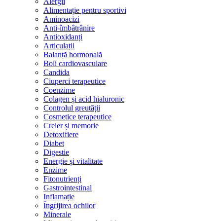
Alergii
Alimentație pentru sportivi
Aminoacizi
Anti-îmbâtrânire
Antioxidanți
Articulații
Balanță hormonală
Boli cardiovasculare
Candida
Ciuperci terapeutice
Coenzime
Colagen și acid hialuronic
Controlul greutății
Cosmetice terapeutice
Creier și memorie
Detoxifiere
Diabet
Digestie
Energie și vitalitate
Enzime
Fitonutrienți
Gastrointestinal
Inflamație
Îngrijirea ochilor
Minerale