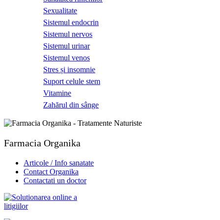
Sexualitate
Sistemul endocrin
Sistemul nervos
Sistemul urinar
Sistemul venos
Stres și insomnie
Suport celule stem
Vitamine
Zahărul din sânge
Farmacia Organika
Articole / Info sanatate
Contact Organika
Contactati un doctor