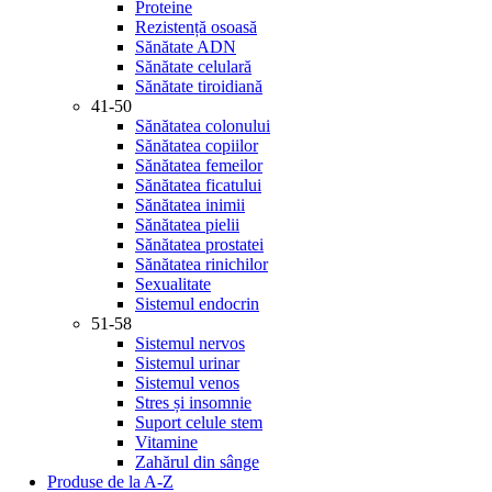
Proteine
Rezistență osoasă
Sănătate ADN
Sănătate celulară
Sănătate tiroidiană
41-50
Sănătatea colonului
Sănătatea copiilor
Sănătatea femeilor
Sănătatea ficatului
Sănătatea inimii
Sănătatea pielii
Sănătatea prostatei
Sănătatea rinichilor
Sexualitate
Sistemul endocrin
51-58
Sistemul nervos
Sistemul urinar
Sistemul venos
Stres și insomnie
Suport celule stem
Vitamine
Zahărul din sânge
Produse de la A-Z