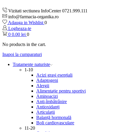
Vizitati sectiunea InfoCenter 0721.999.111
info@farmacia-organika.ro
Adauga in Wishlist
0
Logheaza-te
0
0.00
lei
0
No products in the cart.
Inapoi la cumparaturi
Tratamente naturiste
1-10
Acizi grași esențiali
Adaptogeni
Alergii
Alimentație pentru sportivi
Aminoacizi
Anti-îmbâtrânire
Antioxidanți
Articulații
Balanță hormonală
Boli cardiovasculare
11-20