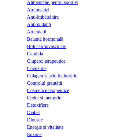
Alimentație pentru sportivi
Aminoacizi
Anti-îmbâtrânire
Antioxidanți
Articulații
Balanță hormonală
Boli cardiovasculare
Candida
Ciuperci terapeutice
Coenzime
Colagen și acid hialuronic
Controlul greutății
Cosmetice terapeutice
Creier și memorie
Detoxifiere
Diabet
Digestie
Energie și vitalitate
Enzime