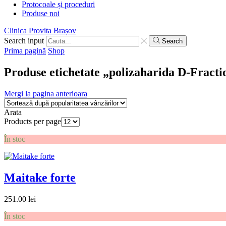
Protocoale și proceduri
Produse noi
Clinica Provita Brașov
Search input
Search
Prima pagină
Shop
Produse etichetate „polizaharida D-Fracti
Mergi la pagina anterioara
Arata
Products per page
În stoc
Maitake forte
251.00
lei
În stoc