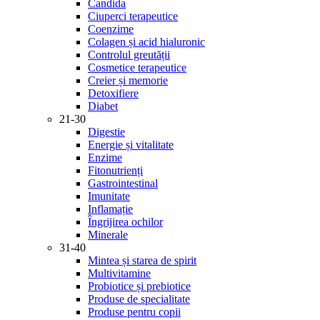
Candida
Ciuperci terapeutice
Coenzime
Colagen și acid hialuronic
Controlul greutății
Cosmetice terapeutice
Creier și memorie
Detoxifiere
Diabet
21-30
Digestie
Energie și vitalitate
Enzime
Fitonutrienți
Gastrointestinal
Imunitate
Inflamație
Îngrijirea ochilor
Minerale
31-40
Mintea și starea de spirit
Multivitamine
Probiotice și prebiotice
Produse de specialitate
Produse pentru copii