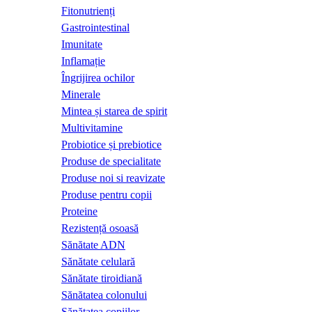
Fitonutrienți
Gastrointestinal
Imunitate
Inflamație
Îngrijirea ochilor
Minerale
Mintea și starea de spirit
Multivitamine
Probiotice și prebiotice
Produse de specialitate
Produse noi si reavizate
Produse pentru copii
Proteine
Rezistență osoasă
Sănătate ADN
Sănătate celulară
Sănătate tiroidiană
Sănătatea colonului
Sănătatea copiilor