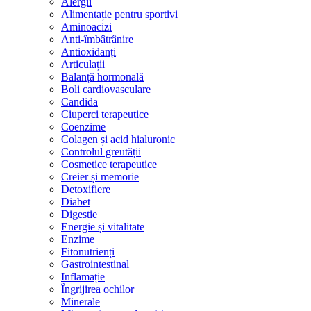
Alergii
Alimentație pentru sportivi
Aminoacizi
Anti-îmbâtrânire
Antioxidanți
Articulații
Balanță hormonală
Boli cardiovasculare
Candida
Ciuperci terapeutice
Coenzime
Colagen și acid hialuronic
Controlul greutății
Cosmetice terapeutice
Creier și memorie
Detoxifiere
Diabet
Digestie
Energie și vitalitate
Enzime
Fitonutrienți
Gastrointestinal
Inflamație
Îngrijirea ochilor
Minerale