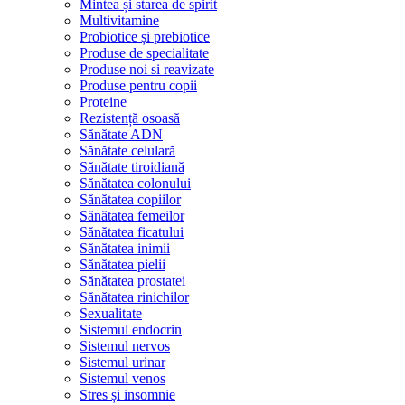
Mintea și starea de spirit
Multivitamine
Probiotice și prebiotice
Produse de specialitate
Produse noi si reavizate
Produse pentru copii
Proteine
Rezistență osoasă
Sănătate ADN
Sănătate celulară
Sănătate tiroidiană
Sănătatea colonului
Sănătatea copiilor
Sănătatea femeilor
Sănătatea ficatului
Sănătatea inimii
Sănătatea pielii
Sănătatea prostatei
Sănătatea rinichilor
Sexualitate
Sistemul endocrin
Sistemul nervos
Sistemul urinar
Sistemul venos
Stres și insomnie