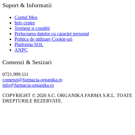
Suport & Informatii
Contul Meu
Info center
Termeni și condiții
Prelucrarea datelor cu caracter personal
Politica de utilizare Cookie-uri
Platforma SOL
ANPC
Comenzi & Sesizari
0721.999.111
comenzi@farmacia-organika.ro
info@farmacia-organika.ro
COPYRIGHT © 2026 S.C. ORGANIKA FARMA S.R.L. TOATE
DREPTURILE REZERVATE.