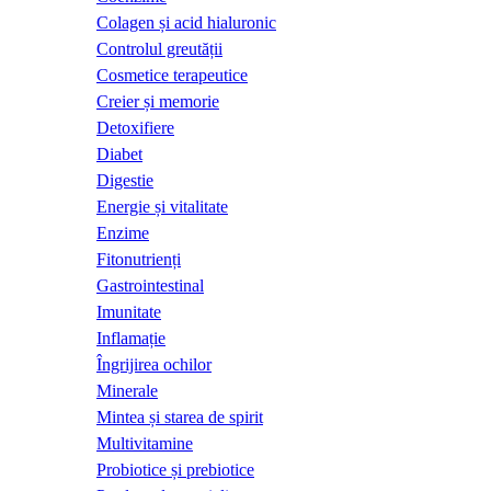
Colagen și acid hialuronic
Controlul greutății
Cosmetice terapeutice
Creier și memorie
Detoxifiere
Diabet
Digestie
Energie și vitalitate
Enzime
Fitonutrienți
Gastrointestinal
Imunitate
Inflamație
Îngrijirea ochilor
Minerale
Mintea și starea de spirit
Multivitamine
Probiotice și prebiotice