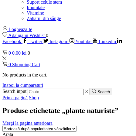
Suport celule stem
Imunitate
Vitamine
Zahărul din sânge
Logheaza-te
Adauga in Wishlist
0
Facebook
Twitter
Instagram
Youtube
Linkedin
0
0.00
lei
0
0
Shopping Cart
No products in the cart.
Inapoi la cumparaturi
Search input
Search
Prima pagină
Shop
Produse etichetate „plante naturiste”
Mergi la pagina anterioara
Arata