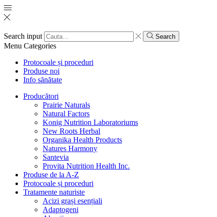
Search input
Search
Menu
Categories
Protocoale și proceduri
Produse noi
Info sănătate
Producători
Prairie Naturals
Natural Factors
Konig Nutrition Laboratoriums
New Roots Herbal
Organika Health Products
Natures Harmony
Santevia
Provita Nutrition Health Inc.
Produse de la A-Z
Protocoale și proceduri
Tratamente naturiste
Acizi grași esențiali
Adaptogeni