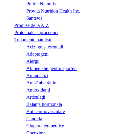
Prairie Naturals
Provita Nutrition Health Inc.
Santevia
Produse de la A-Z
Protocoale și proceduri
Tratamente naturiste
Acizi grași esențiali
Adaptogeni
Alergii
Alimentație pentru sportivi
Aminoacizi
Anti-îmbâtrânire
Antioxidanți
Articulații
Balanță hormonală
Boli cardiovasculare
Candida
Ciuperci terapeutice
Coenzime