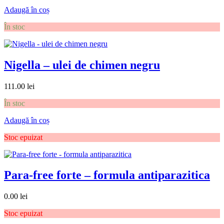
Adaugă în coș
În stoc
Nigella – ulei de chimen negru
111.00
lei
În stoc
Adaugă în coș
Stoc epuizat
Para-free forte – formula antiparazitica
0.00
lei
Stoc epuizat