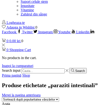
Suport celule stem
Imunitate
Vitamine
Zahărul din sânge
Logheaza-te
Adauga in Wishlist
0
Facebook
Twitter
Instagram
Youtube
Linkedin
0
0.00
lei
0
0
Shopping Cart
No products in the cart.
Inapoi la cumparaturi
Search input
Search
Prima pagină
Shop
Produse etichetate „paraziti intestinali”
Mergi la pagina anterioara
Arata