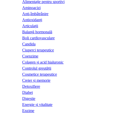
Alimentație pentru sportivi
Aminoacizi
Anti-îmbâtrânire
Antioxidanți
Articulații
Balanță hormonală
Boli cardiovasculare
Candida
Ciuperci terapeutice
Coenzime
Colagen și acid hialuronic
Controlul greutății
Cosmetice terapeutice
Creier și memorie
Detoxifiere
Diabet
Digestie
Energie și vitalitate
Enzime