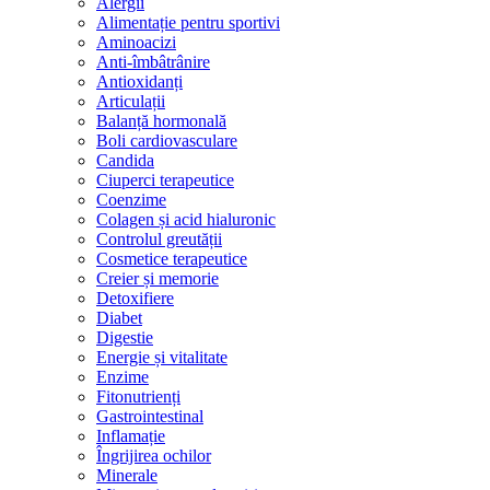
Alergii
Alimentație pentru sportivi
Aminoacizi
Anti-îmbâtrânire
Antioxidanți
Articulații
Balanță hormonală
Boli cardiovasculare
Candida
Ciuperci terapeutice
Coenzime
Colagen și acid hialuronic
Controlul greutății
Cosmetice terapeutice
Creier și memorie
Detoxifiere
Diabet
Digestie
Energie și vitalitate
Enzime
Fitonutrienți
Gastrointestinal
Inflamație
Îngrijirea ochilor
Minerale