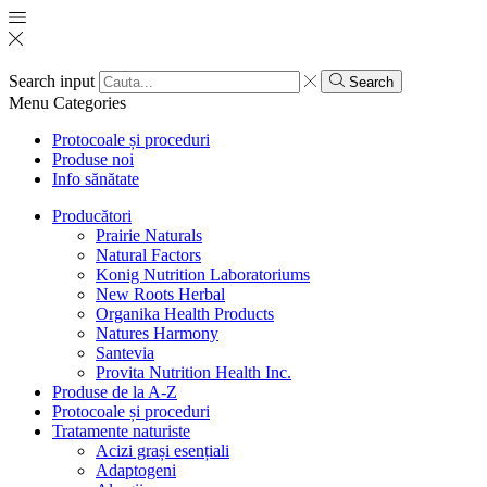
Search input
Search
Menu
Categories
Protocoale și proceduri
Produse noi
Info sănătate
Producători
Prairie Naturals
Natural Factors
Konig Nutrition Laboratoriums
New Roots Herbal
Organika Health Products
Natures Harmony
Santevia
Provita Nutrition Health Inc.
Produse de la A-Z
Protocoale și proceduri
Tratamente naturiste
Acizi grași esențiali
Adaptogeni