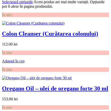
Selectează opțiunile
Acest produs are mai multe variații. Opțiunile
pot fi alese în pagina produsului.
În stoc
Colon Cleanser (Curățarea colonului)
112.00
lei
În stoc
Adaugă în coș
În stoc
Oregano Oil – ulei de oregano forte 30 ml
153.00
lei
În stoc