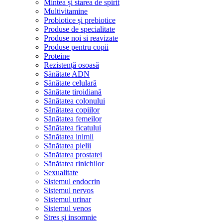
Mintea și starea de spirit
Multivitamine
Probiotice și prebiotice
Produse de specialitate
Produse noi si reavizate
Produse pentru copii
Proteine
Rezistență osoasă
Sănătate ADN
Sănătate celulară
Sănătate tiroidiană
Sănătatea colonului
Sănătatea copiilor
Sănătatea femeilor
Sănătatea ficatului
Sănătatea inimii
Sănătatea pielii
Sănătatea prostatei
Sănătatea rinichilor
Sexualitate
Sistemul endocrin
Sistemul nervos
Sistemul urinar
Sistemul venos
Stres și insomnie