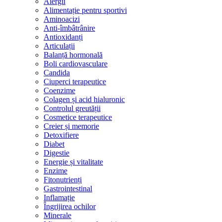
Alergii
Alimentație pentru sportivi
Aminoacizi
Anti-îmbâtrânire
Antioxidanți
Articulații
Balanță hormonală
Boli cardiovasculare
Candida
Ciuperci terapeutice
Coenzime
Colagen și acid hialuronic
Controlul greutății
Cosmetice terapeutice
Creier și memorie
Detoxifiere
Diabet
Digestie
Energie și vitalitate
Enzime
Fitonutrienți
Gastrointestinal
Inflamație
Îngrijirea ochilor
Minerale