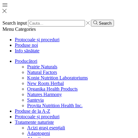
Search input
Search
Menu
Categories
Protocoale și proceduri
Produse noi
Info sănătate
Producători
Prairie Naturals
Natural Factors
Konig Nutrition Laboratoriums
New Roots Herbal
Organika Health Products
Natures Harmony
Santevia
Provita Nutrition Health Inc.
Produse de la A-Z
Protocoale și proceduri
Tratamente naturiste
Acizi grași esențiali
Adaptogeni