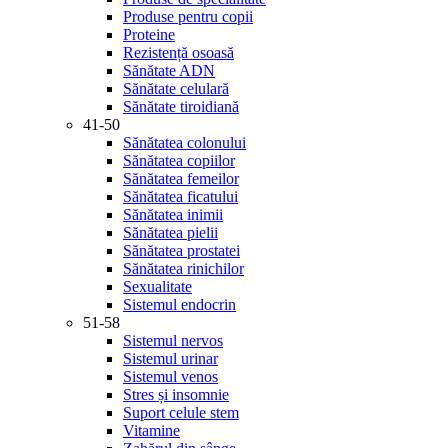
Produse pentru copii
Proteine
Rezistență osoasă
Sănătate ADN
Sănătate celulară
Sănătate tiroidiană
41-50
Sănătatea colonului
Sănătatea copiilor
Sănătatea femeilor
Sănătatea ficatului
Sănătatea inimii
Sănătatea pielii
Sănătatea prostatei
Sănătatea rinichilor
Sexualitate
Sistemul endocrin
51-58
Sistemul nervos
Sistemul urinar
Sistemul venos
Stres și insomnie
Suport celule stem
Vitamine