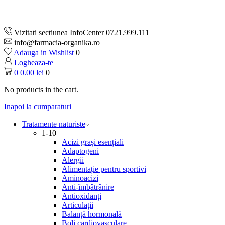
Vizitati sectiunea InfoCenter 0721.999.111
info@farmacia-organika.ro
Adauga in Wishlist
0
Logheaza-te
0
0.00
lei
0
No products in the cart.
Inapoi la cumparaturi
Tratamente naturiste
1-10
Acizi grași esențiali
Adaptogeni
Alergii
Alimentație pentru sportivi
Aminoacizi
Anti-îmbâtrânire
Antioxidanți
Articulații
Balanță hormonală
Boli cardiovasculare