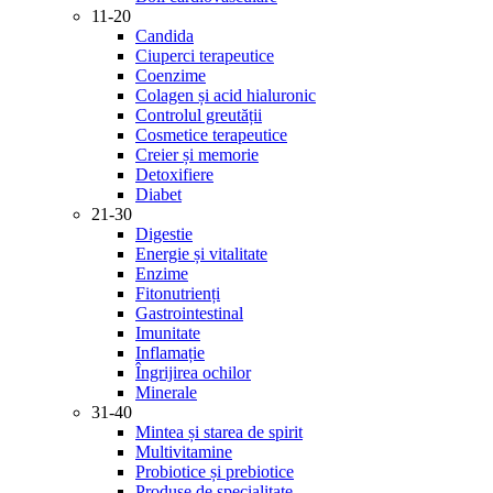
11-20
Candida
Ciuperci terapeutice
Coenzime
Colagen și acid hialuronic
Controlul greutății
Cosmetice terapeutice
Creier și memorie
Detoxifiere
Diabet
21-30
Digestie
Energie și vitalitate
Enzime
Fitonutrienți
Gastrointestinal
Imunitate
Inflamație
Îngrijirea ochilor
Minerale
31-40
Mintea și starea de spirit
Multivitamine
Probiotice și prebiotice
Produse de specialitate