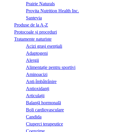
Prairie Naturals
Provita Nutrition Health Inc.
Santevia
Produse de la A-Z
Protocoale și proceduri
Tratamente naturiste
Acizi grași esențiali
Adaptogeni
Alergii
Alimentație pentru sportivi
Aminoacizi
Anti-îmbâtrânire
Antioxidanți
Articulații
Balanță hormonală
Boli cardiovasculare
Candida
Ciuperci terapeutice
Coenzime