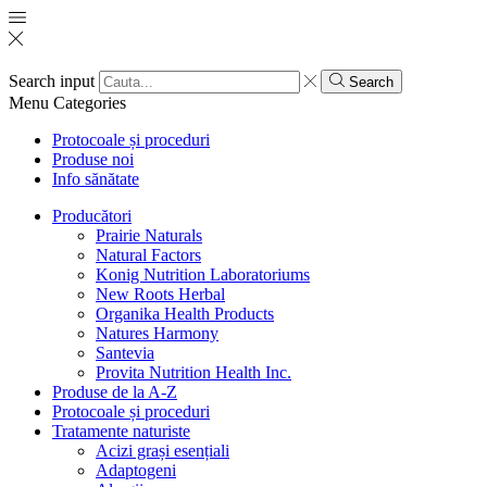
Search input
Search
Menu
Categories
Protocoale și proceduri
Produse noi
Info sănătate
Producători
Prairie Naturals
Natural Factors
Konig Nutrition Laboratoriums
New Roots Herbal
Organika Health Products
Natures Harmony
Santevia
Provita Nutrition Health Inc.
Produse de la A-Z
Protocoale și proceduri
Tratamente naturiste
Acizi grași esențiali
Adaptogeni