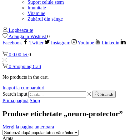
Suport celule stem
Imunitate
Vitamine
Zahărul din sânge
Logheaza-te
Adauga in Wishlist
0
Facebook
Twitter
Instagram
Youtube
Linkedin
0
0.00
lei
0
0
Shopping Cart
No products in the cart.
Inapoi la cumparaturi
Search input
Search
Prima pagină
Shop
Produse etichetate „neuro-protector”
Mergi la pagina anterioara
Arata