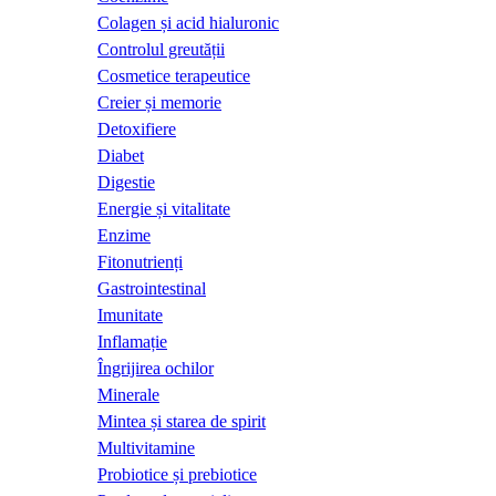
Colagen și acid hialuronic
Controlul greutății
Cosmetice terapeutice
Creier și memorie
Detoxifiere
Diabet
Digestie
Energie și vitalitate
Enzime
Fitonutrienți
Gastrointestinal
Imunitate
Inflamație
Îngrijirea ochilor
Minerale
Mintea și starea de spirit
Multivitamine
Probiotice și prebiotice