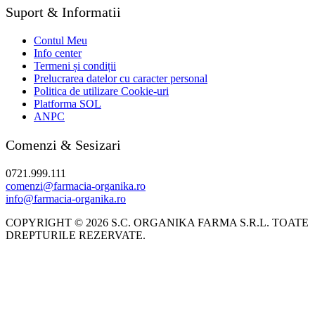
Suport & Informatii
Contul Meu
Info center
Termeni și condiții
Prelucrarea datelor cu caracter personal
Politica de utilizare Cookie-uri
Platforma SOL
ANPC
Comenzi & Sesizari
0721.999.111
comenzi@farmacia-organika.ro
info@farmacia-organika.ro
COPYRIGHT © 2026 S.C. ORGANIKA FARMA S.R.L. TOATE
DREPTURILE REZERVATE.