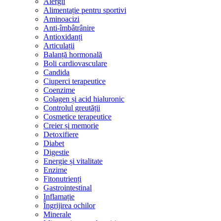
Alergii
Alimentație pentru sportivi
Aminoacizi
Anti-îmbâtrânire
Antioxidanți
Articulații
Balanță hormonală
Boli cardiovasculare
Candida
Ciuperci terapeutice
Coenzime
Colagen și acid hialuronic
Controlul greutății
Cosmetice terapeutice
Creier și memorie
Detoxifiere
Diabet
Digestie
Energie și vitalitate
Enzime
Fitonutrienți
Gastrointestinal
Inflamație
Îngrijirea ochilor
Minerale