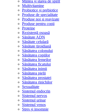
Mintea și starea de spirit
Multivitamine
Probiotice și prebiotice
Produse de specialitate
Produse noi si reavizate
Produse pentru copii
Proteine
Rezistență osoasă
Sănătate ADN
Sănătate celulară
Sănătate tiroidiană
Sănătatea colonului
Sănătatea copiilor
Sănătatea femeilor
Sănătatea ficatului
Sănătatea inimii
Sănătatea pielii
Sănătatea prostatei
Sănătatea rinichilor
Sexualitate
Sistemul endocrin
Sistemul nervos
Sistemul urinar
Sistemul venos
Stres și insomnie