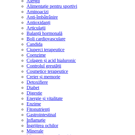
Alergii
Alimentație pentru sportivi
Aminoacizi
Anti-îmbâtrânire
Antioxidanți
Articulații
Balanță hormonală
Boli cardiovasculare
Candida
Ciuperci terapeutice
Coenzime
Colagen și acid hialuronic
Controlul greutății
Cosmetice terapeutice
Creier și memorie
Detoxifiere
Diabet
Digestie
Energie și vitalitate
Enzime
Fitonutrienți
Gastrointestinal
Inflamație
Îngrijirea ochilor
Minerale