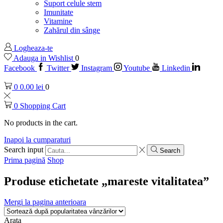
Suport celule stem
Imunitate
Vitamine
Zahărul din sânge
Logheaza-te
Adauga in Wishlist
0
Facebook
Twitter
Instagram
Youtube
Linkedin
0
0.00
lei
0
0
Shopping Cart
No products in the cart.
Inapoi la cumparaturi
Search input
Search
Prima pagină
Shop
Produse etichetate „mareste vitalitatea”
Mergi la pagina anterioara
Arata