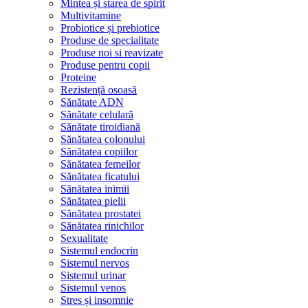
Mintea și starea de spirit
Multivitamine
Probiotice și prebiotice
Produse de specialitate
Produse noi si reavizate
Produse pentru copii
Proteine
Rezistență osoasă
Sănătate ADN
Sănătate celulară
Sănătate tiroidiană
Sănătatea colonului
Sănătatea copiilor
Sănătatea femeilor
Sănătatea ficatului
Sănătatea inimii
Sănătatea pielii
Sănătatea prostatei
Sănătatea rinichilor
Sexualitate
Sistemul endocrin
Sistemul nervos
Sistemul urinar
Sistemul venos
Stres și insomnie