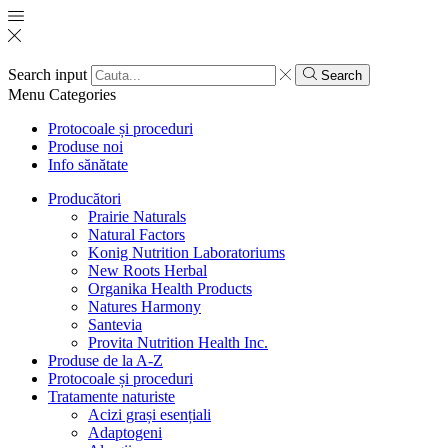
Search input
Search
Menu
Categories
Protocoale și proceduri
Produse noi
Info sănătate
Producători
Prairie Naturals
Natural Factors
Konig Nutrition Laboratoriums
New Roots Herbal
Organika Health Products
Natures Harmony
Santevia
Provita Nutrition Health Inc.
Produse de la A-Z
Protocoale și proceduri
Tratamente naturiste
Acizi grași esențiali
Adaptogeni