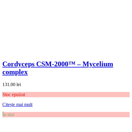
Cordyceps CSM-2000™ – Mycelium
complex
131.00
lei
Stoc epuizat
Citește mai mult
În stoc