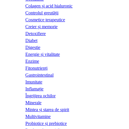
Colagen și acid hialuronic
Controlul greutății
Cosmetice terapeutice
Creier și memorie
Detoxifiere
Diabet
Digestie
Energie și vitalitate
Enzime
Fitonutrienți
Gastrointestinal
Imunitate
Inflamație
Îngrijirea ochilor
Minerale
Mintea și starea de spirit
Multivitamine
Probiotice și prebiotice