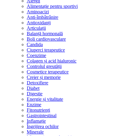
Alergii
Alimentație pentru sportivi
Aminoacizi
Anti-îmbâtrânire
Antioxidanți
Articulații
Balanță hormonală
Boli cardiovasculare
Candida
Ciuperci terapeutice
Coenzime
Colagen și acid hialuronic
Controlul greutății
Cosmetice terapeutice
Creier și memorie
Detoxifiere
Diabet
Digestie
Energie și vitalitate
Enzime
Fitonutrienți
Gastrointestinal
Inflamație
Îngrijirea ochilor
Minerale