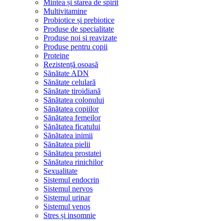
Mintea și starea de spirit
Multivitamine
Probiotice și prebiotice
Produse de specialitate
Produse noi si reavizate
Produse pentru copii
Proteine
Rezistență osoasă
Sănătate ADN
Sănătate celulară
Sănătate tiroidiană
Sănătatea colonului
Sănătatea copiilor
Sănătatea femeilor
Sănătatea ficatului
Sănătatea inimii
Sănătatea pielii
Sănătatea prostatei
Sănătatea rinichilor
Sexualitate
Sistemul endocrin
Sistemul nervos
Sistemul urinar
Sistemul venos
Stres și insomnie