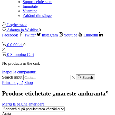
Suport celule stem
Imunitate
Vitamine
Zahărul din sânge
Logheaza-te
Adauga in Wishlist
0
Facebook
Twitter
Instagram
Youtube
Linkedin
0
0.00
lei
0
0
Shopping Cart
No products in the cart.
Inapoi la cumparaturi
Search input
Search
Prima pagină
Shop
Produse etichetate „mareste anduranta”
Mergi la pagina anterioara
Arata