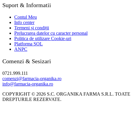
Suport & Informatii
Contul Meu
Info center
Termeni și condiții
Prelucrarea datelor cu caracter personal
Politica de utilizare Cookie-uri
Platforma SOL
ANPC
Comenzi & Sesizari
0721.999.111
comenzi@farmacia-organika.ro
info@farmacia-organika.ro
COPYRIGHT © 2026 S.C. ORGANIKA FARMA S.R.L. TOATE
DREPTURILE REZERVATE.