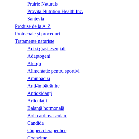
Prairie Naturals
Provita Nutrition Health Inc.
Santevia
Produse de la A-Z
Protocoale și proceduri
Tratamente naturiste
Acizi grași esențiali
Adaptogeni
Alergii
Alimentație pentru sportivi
Aminoacizi
Anti-îmbâtrânire
Antioxidanți
Articulații
Balanță hormonală
Boli cardiovasculare
Candida
Ciuperci terapeutice
Coenzime