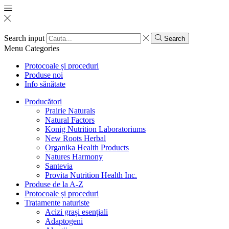
Search input
Search
Menu
Categories
Protocoale și proceduri
Produse noi
Info sănătate
Producători
Prairie Naturals
Natural Factors
Konig Nutrition Laboratoriums
New Roots Herbal
Organika Health Products
Natures Harmony
Santevia
Provita Nutrition Health Inc.
Produse de la A-Z
Protocoale și proceduri
Tratamente naturiste
Acizi grași esențiali
Adaptogeni