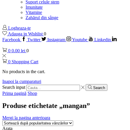
Suport celule stem
Imunitate
Vitamine
Zahărul din sânge
Logheaza-te
Adauga in Wishlist
0
Facebook
Twitter
Instagram
Youtube
Linkedin
0
0.00
lei
0
0
Shopping Cart
No products in the cart.
Inapoi la cumparaturi
Search input
Search
Prima pagină
Shop
Produse etichetate „mangan”
Mergi la pagina anterioara
Arata