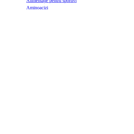
Alimentație pentru sportivi
Aminoacizi
Anti-îmbâtrânire
Antioxidanți
Articulații
Balanță hormonală
Boli cardiovasculare
Candida
Ciuperci terapeutice
Coenzime
Colagen și acid hialuronic
Controlul greutății
Cosmetice terapeutice
Creier și memorie
Detoxifiere
Diabet
Digestie
Energie și vitalitate
Enzime