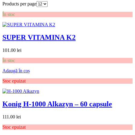
Products per page
În stoc
SUPER VITAMINA K2
101.00
lei
În stoc
Adaugă în coș
Stoc epuizat
Konig H-1000 Alkazyn – 60 capsule
111.00
lei
Stoc epuizat