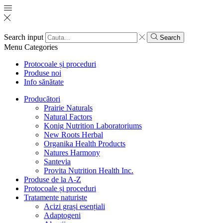
Search input
Search
Menu
Categories
Protocoale și proceduri
Produse noi
Info sănătate
Producători
Prairie Naturals
Natural Factors
Konig Nutrition Laboratoriums
New Roots Herbal
Organika Health Products
Natures Harmony
Santevia
Provita Nutrition Health Inc.
Produse de la A-Z
Protocoale și proceduri
Tratamente naturiste
Acizi grași esențiali
Adaptogeni