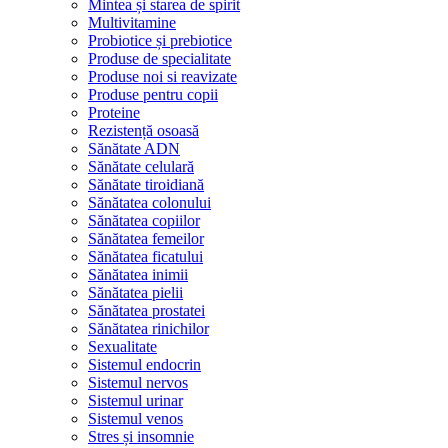
Mintea și starea de spirit
Multivitamine
Probiotice și prebiotice
Produse de specialitate
Produse noi si reavizate
Produse pentru copii
Proteine
Rezistență osoasă
Sănătate ADN
Sănătate celulară
Sănătate tiroidiană
Sănătatea colonului
Sănătatea copiilor
Sănătatea femeilor
Sănătatea ficatului
Sănătatea inimii
Sănătatea pielii
Sănătatea prostatei
Sănătatea rinichilor
Sexualitate
Sistemul endocrin
Sistemul nervos
Sistemul urinar
Sistemul venos
Stres și insomnie