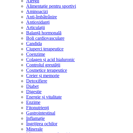
Alergii
Alimentație pentru sportivi
Aminoacizi
Anti-îmbâtrânire
Antioxidanți
Articulații
Balanță hormonală
Boli cardiovasculare
Candida
Ciuperci terapeutice
Coenzime
Colagen și acid hialuronic
Controlul greutății
Cosmetice terapeutice
Creier și memorie
Detoxifiere
Diabet
Digestie
Energie și vitalitate
Enzime
Fitonutrienți
Gastrointestinal
Inflamație
Îngrijirea ochilor
Minerale