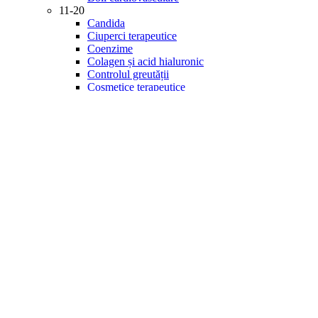
11-20
Candida
Ciuperci terapeutice
Coenzime
Colagen și acid hialuronic
Controlul greutății
Cosmetice terapeutice
Creier și memorie
Detoxifiere
Diabet
21-30
Digestie
Energie și vitalitate
Enzime
Fitonutrienți
Gastrointestinal
Imunitate
Inflamație
Îngrijirea ochilor
Minerale
31-40
Mintea și starea de spirit
Multivitamine
Probiotice și prebiotice
Produse de specialitate