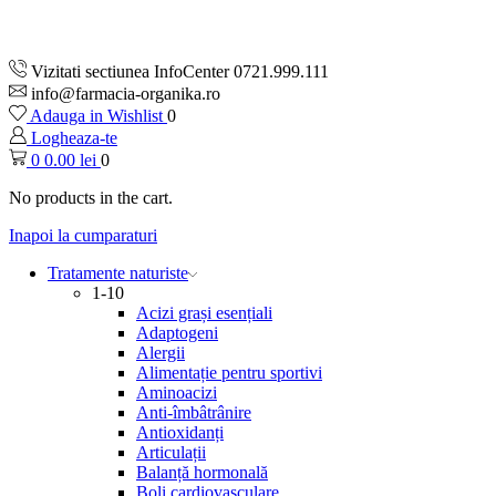
Vizitati sectiunea InfoCenter 0721.999.111
info@farmacia-organika.ro
Adauga in Wishlist
0
Logheaza-te
0
0.00
lei
0
No products in the cart.
Inapoi la cumparaturi
Tratamente naturiste
1-10
Acizi grași esențiali
Adaptogeni
Alergii
Alimentație pentru sportivi
Aminoacizi
Anti-îmbâtrânire
Antioxidanți
Articulații
Balanță hormonală
Boli cardiovasculare