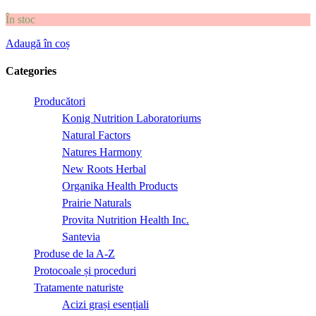
În stoc
Adaugă în coș
Categories
Producători
Konig Nutrition Laboratoriums
Natural Factors
Natures Harmony
New Roots Herbal
Organika Health Products
Prairie Naturals
Provita Nutrition Health Inc.
Santevia
Produse de la A-Z
Protocoale și proceduri
Tratamente naturiste
Acizi grași esențiali