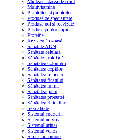
Mintea și starea de spirit
Multivitamine
Probiotice și prebiotice
Produse de specialitate
Produse noi si reavizate
Produse pentru copii
Proteine
Rezistență osoasă
Sănătate ADN
Sănătate celulară
Sănătate tiroidiană
Sănătatea colonului
Sănătatea copiilor
Sănătatea femeilor
Sănătatea ficatului
Sănătatea inimii
Sănătatea pielii
Sănătatea prostatei
Sănătatea rinichilor
Sexualitate
Sistemul endocrin
Sistemul nervos
Sistemul urinar
Sistemul venos
Stres și insomnie