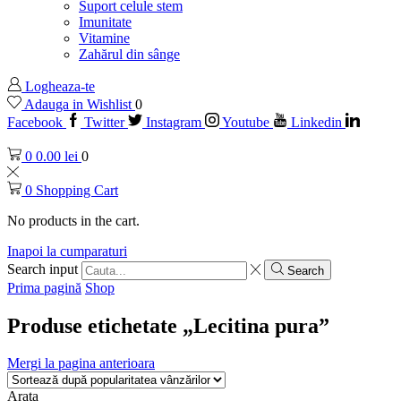
Suport celule stem
Imunitate
Vitamine
Zahărul din sânge
Logheaza-te
Adauga in Wishlist
0
Facebook
Twitter
Instagram
Youtube
Linkedin
0
0.00
lei
0
0
Shopping Cart
No products in the cart.
Inapoi la cumparaturi
Search input
Search
Prima pagină
Shop
Produse etichetate „Lecitina pura”
Mergi la pagina anterioara
Arata