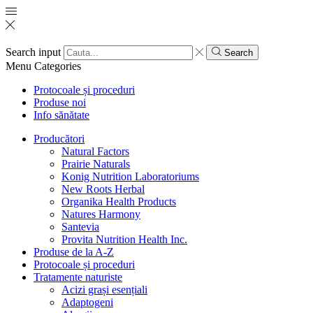
Search input
Search
Menu
Categories
Protocoale și proceduri
Produse noi
Info sănătate
Producători
Natural Factors
Prairie Naturals
Konig Nutrition Laboratoriums
New Roots Herbal
Organika Health Products
Natures Harmony
Santevia
Provita Nutrition Health Inc.
Produse de la A-Z
Protocoale și proceduri
Tratamente naturiste
Acizi grași esențiali
Adaptogeni