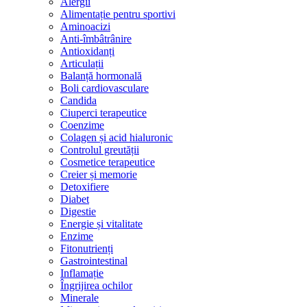
Alergii
Alimentație pentru sportivi
Aminoacizi
Anti-îmbâtrânire
Antioxidanți
Articulații
Balanță hormonală
Boli cardiovasculare
Candida
Ciuperci terapeutice
Coenzime
Colagen și acid hialuronic
Controlul greutății
Cosmetice terapeutice
Creier și memorie
Detoxifiere
Diabet
Digestie
Energie și vitalitate
Enzime
Fitonutrienți
Gastrointestinal
Inflamație
Îngrijirea ochilor
Minerale