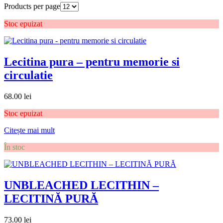
Products per page
Stoc epuizat
Lecitina pura – pentru memorie si
circulatie
68.00
lei
Stoc epuizat
Citește mai mult
În stoc
UNBLEACHED LECITHIN –
LECITINĂ PURĂ
73.00
lei