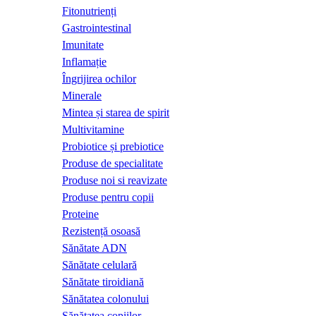
Fitonutrienți
Gastrointestinal
Imunitate
Inflamație
Îngrijirea ochilor
Minerale
Mintea și starea de spirit
Multivitamine
Probiotice și prebiotice
Produse de specialitate
Produse noi si reavizate
Produse pentru copii
Proteine
Rezistență osoasă
Sănătate ADN
Sănătate celulară
Sănătate tiroidiană
Sănătatea colonului
Sănătatea copiilor