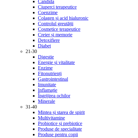
Candida
Ciuperci terapeutice
Coenzime
Colagen și acid hialuronic
Controlul greutății
Cosmetice terapeutice
Creier și memorie
Detoxifiere
Diabet
21-30
Digestie
Energie și vitalitate
Enzime
Fitonutrienți
Gastrointestinal
Imunitate
Inflamație
Îngrijirea ochilor
Minerale
31-40
Mintea și starea de spirit
Multivitamine
Probiotice și prebiotice
Produse de specialitate
Produse pentru copii