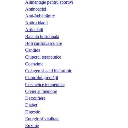
Alimentație pentru sportivi
Aminoacizi
Anti-îmbâtrânire
Antioxidanți
Articulații
Balanță hormonală
Boli cardiovasculare
Candida
Ciuperci terapeutice
Coenzime
Colagen și acid hialuronic
Controlul greutății
Cosmetice terapeutice
Creier și memorie
Detoxifiere
Diabet
Digestie
Energie și vitalitate
Enzime