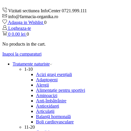
Vizitati sectiunea InfoCenter 0721.999.111
info@farmacia-organika.ro
Adauga in Wishlist
0
Logheaza-te
0
0.00
lei
0
No products in the cart.
Inapoi la cumparaturi
Tratamente naturiste
1-10
Acizi grași esențiali
Adaptogeni
Alergii
Alimentație pentru sportivi
Aminoacizi
Anti-îmbâtrânire
Antioxidanți
Articulații
Balanță hormonală
Boli cardiovasculare
11-20