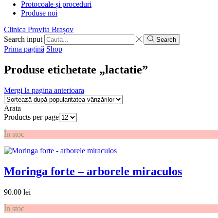
Protocoale și proceduri
Produse noi
Clinica Provita Brașov
Search input
Search
Prima pagină
Shop
Produse etichetate „lactatie”
Mergi la pagina anterioara
Arata
Products per page
În stoc
Moringa forte – arborele miraculos
90.00
lei
În stoc