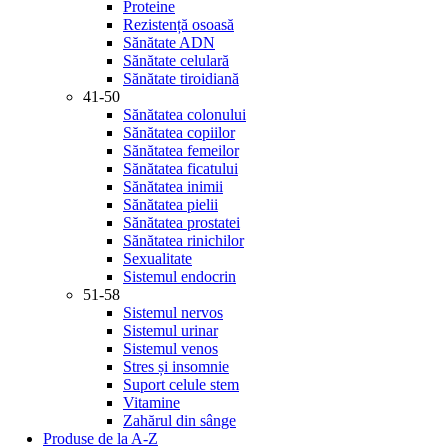
Proteine
Rezistență osoasă
Sănătate ADN
Sănătate celulară
Sănătate tiroidiană
41-50
Sănătatea colonului
Sănătatea copiilor
Sănătatea femeilor
Sănătatea ficatului
Sănătatea inimii
Sănătatea pielii
Sănătatea prostatei
Sănătatea rinichilor
Sexualitate
Sistemul endocrin
51-58
Sistemul nervos
Sistemul urinar
Sistemul venos
Stres și insomnie
Suport celule stem
Vitamine
Zahărul din sânge
Produse de la A-Z