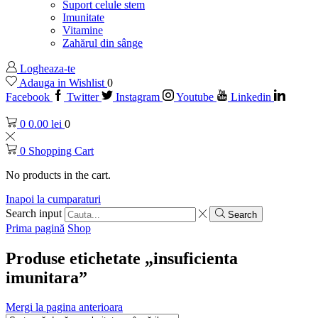
Suport celule stem
Imunitate
Vitamine
Zahărul din sânge
Logheaza-te
Adauga in Wishlist
0
Facebook
Twitter
Instagram
Youtube
Linkedin
0
0.00
lei
0
0
Shopping Cart
No products in the cart.
Inapoi la cumparaturi
Search input
Search
Prima pagină
Shop
Produse etichetate „insuficienta
imunitara”
Mergi la pagina anterioara