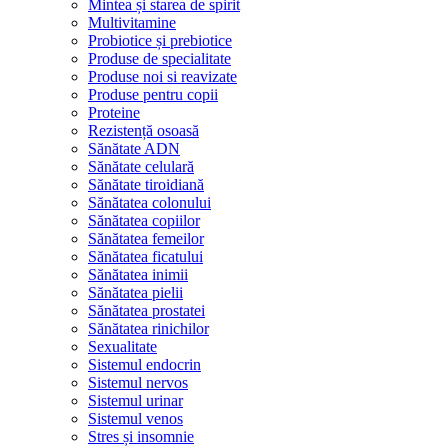
Mintea și starea de spirit
Multivitamine
Probiotice și prebiotice
Produse de specialitate
Produse noi si reavizate
Produse pentru copii
Proteine
Rezistență osoasă
Sănătate ADN
Sănătate celulară
Sănătate tiroidiană
Sănătatea colonului
Sănătatea copiilor
Sănătatea femeilor
Sănătatea ficatului
Sănătatea inimii
Sănătatea pielii
Sănătatea prostatei
Sănătatea rinichilor
Sexualitate
Sistemul endocrin
Sistemul nervos
Sistemul urinar
Sistemul venos
Stres și insomnie