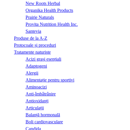
New Roots Herbal
Organika Health Products
Prairie Naturals
Provita Nutrition Health Inc.
Santevia
Produse de la A-Z
Protocoale și proceduri
Tratamente naturiste
Acizi grași esențiali
Adaptogeni
Alergii
Alimentație pentru sportivi
Aminoacizi
Anti-îmbâtrânire
Antioxidanți
Articulații
Balanță hormonală
Boli cardiovasculare
Candida