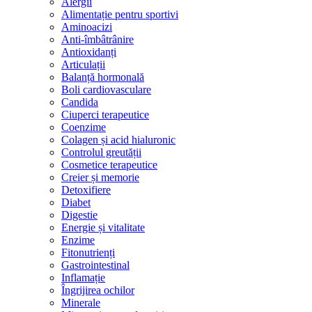
Alergii
Alimentație pentru sportivi
Aminoacizi
Anti-îmbâtrânire
Antioxidanți
Articulații
Balanță hormonală
Boli cardiovasculare
Candida
Ciuperci terapeutice
Coenzime
Colagen și acid hialuronic
Controlul greutății
Cosmetice terapeutice
Creier și memorie
Detoxifiere
Diabet
Digestie
Energie și vitalitate
Enzime
Fitonutrienți
Gastrointestinal
Inflamație
Îngrijirea ochilor
Minerale