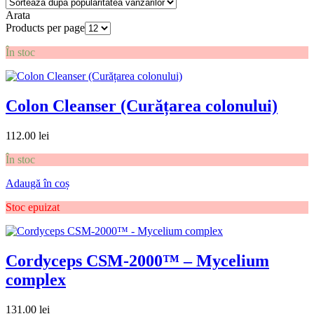
Arata
Products per page
În stoc
Colon Cleanser (Curățarea colonului)
112.00
lei
În stoc
Adaugă în coș
Stoc epuizat
Cordyceps CSM-2000™ – Mycelium
complex
131.00
lei