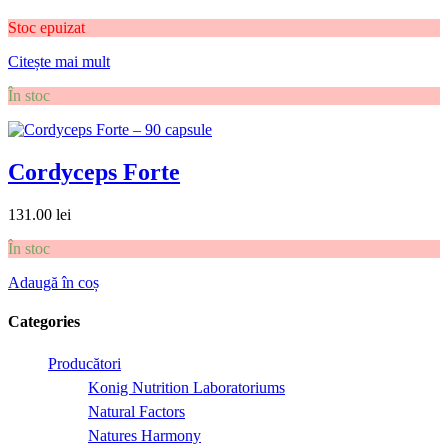
Stoc epuizat
Citește mai mult
În stoc
Cordyceps Forte
131.00
lei
În stoc
Adaugă în coș
Categories
Producători
Konig Nutrition Laboratoriums
Natural Factors
Natures Harmony