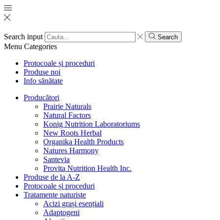
Search input
Search
Menu
Categories
Protocoale și proceduri
Produse noi
Info sănătate
Producători
Prairie Naturals
Natural Factors
Konig Nutrition Laboratoriums
New Roots Herbal
Organika Health Products
Natures Harmony
Santevia
Provita Nutrition Health Inc.
Produse de la A-Z
Protocoale și proceduri
Tratamente naturiste
Acizi grași esențiali
Adaptogeni