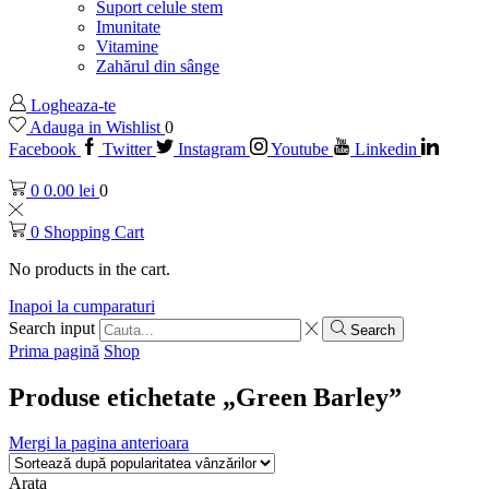
Suport celule stem
Imunitate
Vitamine
Zahărul din sânge
Logheaza-te
Adauga in Wishlist
0
Facebook
Twitter
Instagram
Youtube
Linkedin
0
0.00
lei
0
0
Shopping Cart
No products in the cart.
Inapoi la cumparaturi
Search input
Search
Prima pagină
Shop
Produse etichetate „Green Barley”
Mergi la pagina anterioara
Arata