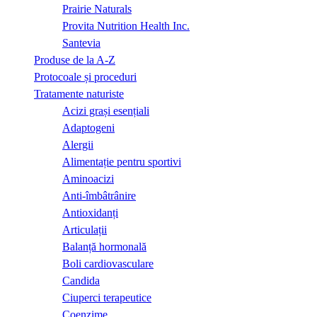
Prairie Naturals
Provita Nutrition Health Inc.
Santevia
Produse de la A-Z
Protocoale și proceduri
Tratamente naturiste
Acizi grași esențiali
Adaptogeni
Alergii
Alimentație pentru sportivi
Aminoacizi
Anti-îmbâtrânire
Antioxidanți
Articulații
Balanță hormonală
Boli cardiovasculare
Candida
Ciuperci terapeutice
Coenzime