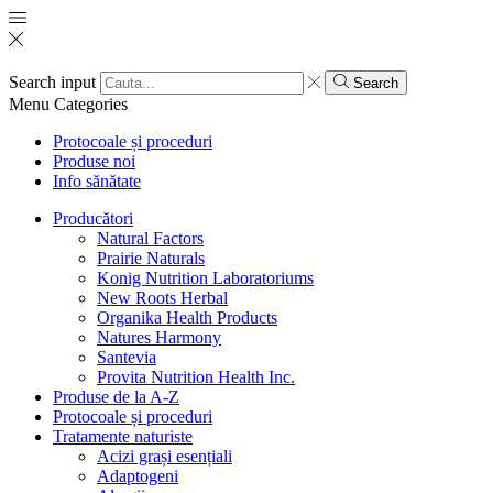
Search input
Search
Menu
Categories
Protocoale și proceduri
Produse noi
Info sănătate
Producători
Natural Factors
Prairie Naturals
Konig Nutrition Laboratoriums
New Roots Herbal
Organika Health Products
Natures Harmony
Santevia
Provita Nutrition Health Inc.
Produse de la A-Z
Protocoale și proceduri
Tratamente naturiste
Acizi grași esențiali
Adaptogeni