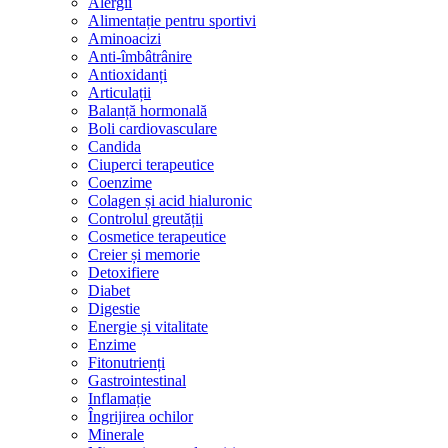
Alergii
Alimentație pentru sportivi
Aminoacizi
Anti-îmbâtrânire
Antioxidanți
Articulații
Balanță hormonală
Boli cardiovasculare
Candida
Ciuperci terapeutice
Coenzime
Colagen și acid hialuronic
Controlul greutății
Cosmetice terapeutice
Creier și memorie
Detoxifiere
Diabet
Digestie
Energie și vitalitate
Enzime
Fitonutrienți
Gastrointestinal
Inflamație
Îngrijirea ochilor
Minerale