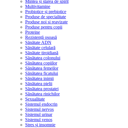
Mintea și starea de spirit
Multivitamine
Probiotice și prebiotice
Produse de specialitate
Produse noi si reavizate
Produse pentru copii
Proteine
Rezistență osoasă
Sănătate ADN
Sănătate celulară
Sănătate tiroidiană
Sănătatea colonului
Sănătatea copiilor
Sănătatea femeilor
Sănătatea ficatului
Sănătatea inimii
Sănătatea pielii
Sănătatea prostatei
Sănătatea rinichilor
Sexualitate
Sistemul endocrin
Sistemul nervos
Sistemul urinar
Sistemul venos
Stres și insomnie