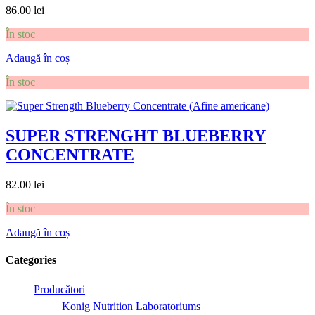
86.00
lei
În stoc
Adaugă în coș
În stoc
SUPER STRENGHT BLUEBERRY
CONCENTRATE
82.00
lei
În stoc
Adaugă în coș
Categories
Producători
Konig Nutrition Laboratoriums