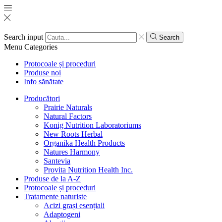
Search input
Search
Menu
Categories
Protocoale și proceduri
Produse noi
Info sănătate
Producători
Prairie Naturals
Natural Factors
Konig Nutrition Laboratoriums
New Roots Herbal
Organika Health Products
Natures Harmony
Santevia
Provita Nutrition Health Inc.
Produse de la A-Z
Protocoale și proceduri
Tratamente naturiste
Acizi grași esențiali
Adaptogeni