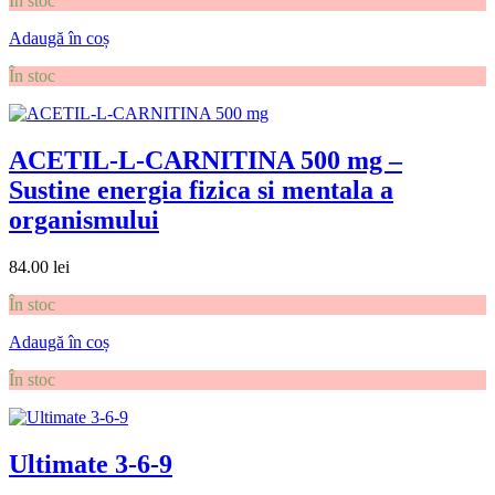
În stoc
Adaugă în coș
În stoc
ACETIL-L-CARNITINA 500 mg –
Sustine energia fizica si mentala a
organismului
84.00
lei
În stoc
Adaugă în coș
În stoc
Ultimate 3-6-9