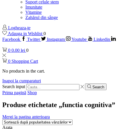
Suport celule stem
Imunitate
Vitamine
Zahărul din sânge
Logheaza-te
Adauga in Wishlist
0
Facebook
Twitter
Instagram
Youtube
Linkedin
0
0.00
lei
0
0
Shopping Cart
No products in the cart.
Inapoi la cumparaturi
Search input
Search
Prima pagină
Shop
Produse etichetate „functia cognitiva”
Mergi la pagina anterioara
Arata