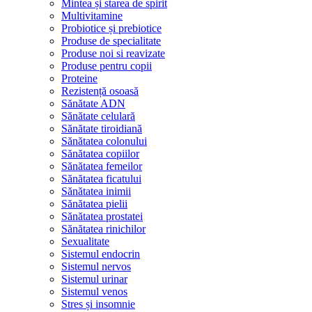
Mintea și starea de spirit
Multivitamine
Probiotice și prebiotice
Produse de specialitate
Produse noi si reavizate
Produse pentru copii
Proteine
Rezistență osoasă
Sănătate ADN
Sănătate celulară
Sănătate tiroidiană
Sănătatea colonului
Sănătatea copiilor
Sănătatea femeilor
Sănătatea ficatului
Sănătatea inimii
Sănătatea pielii
Sănătatea prostatei
Sănătatea rinichilor
Sexualitate
Sistemul endocrin
Sistemul nervos
Sistemul urinar
Sistemul venos
Stres și insomnie