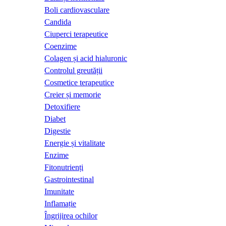
Boli cardiovasculare
Candida
Ciuperci terapeutice
Coenzime
Colagen și acid hialuronic
Controlul greutății
Cosmetice terapeutice
Creier și memorie
Detoxifiere
Diabet
Digestie
Energie și vitalitate
Enzime
Fitonutrienți
Gastrointestinal
Imunitate
Inflamație
Îngrijirea ochilor