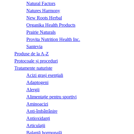
Natural Factors
Natures Harmony
New Roots Herbal
Organika Health Products
Prairie Naturals
Provita Nutrition Health Inc.
Santevia
Produse de la A-Z
Protocoale și proceduri
Tratamente naturiste
Acizi grași esențiali
Adaptogeni
Alergii
Alimentație pentru sportivi
Aminoacizi
Anti-îmbâtrânire
Antioxidanți
Articulații
Balanță hormonală