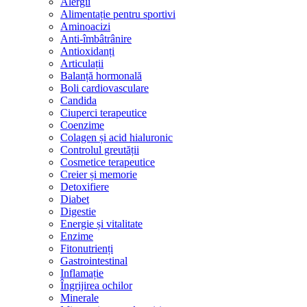
Alergii
Alimentație pentru sportivi
Aminoacizi
Anti-îmbâtrânire
Antioxidanți
Articulații
Balanță hormonală
Boli cardiovasculare
Candida
Ciuperci terapeutice
Coenzime
Colagen și acid hialuronic
Controlul greutății
Cosmetice terapeutice
Creier și memorie
Detoxifiere
Diabet
Digestie
Energie și vitalitate
Enzime
Fitonutrienți
Gastrointestinal
Inflamație
Îngrijirea ochilor
Minerale