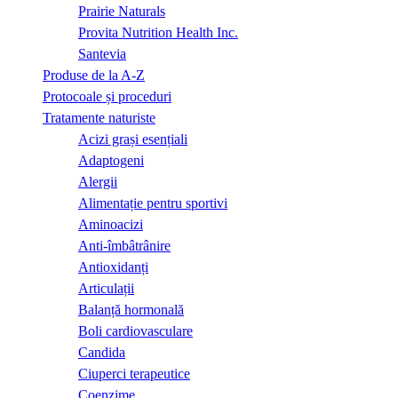
Prairie Naturals
Provita Nutrition Health Inc.
Santevia
Produse de la A-Z
Protocoale și proceduri
Tratamente naturiste
Acizi grași esențiali
Adaptogeni
Alergii
Alimentație pentru sportivi
Aminoacizi
Anti-îmbâtrânire
Antioxidanți
Articulații
Balanță hormonală
Boli cardiovasculare
Candida
Ciuperci terapeutice
Coenzime