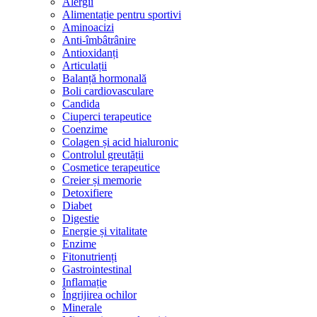
Alergii
Alimentație pentru sportivi
Aminoacizi
Anti-îmbâtrânire
Antioxidanți
Articulații
Balanță hormonală
Boli cardiovasculare
Candida
Ciuperci terapeutice
Coenzime
Colagen și acid hialuronic
Controlul greutății
Cosmetice terapeutice
Creier și memorie
Detoxifiere
Diabet
Digestie
Energie și vitalitate
Enzime
Fitonutrienți
Gastrointestinal
Inflamație
Îngrijirea ochilor
Minerale