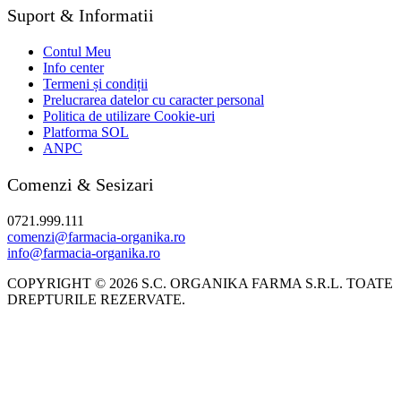
Suport & Informatii
Contul Meu
Info center
Termeni și condiții
Prelucrarea datelor cu caracter personal
Politica de utilizare Cookie-uri
Platforma SOL
ANPC
Comenzi & Sesizari
0721.999.111
comenzi@farmacia-organika.ro
info@farmacia-organika.ro
COPYRIGHT © 2026 S.C. ORGANIKA FARMA S.R.L. TOATE
DREPTURILE REZERVATE.