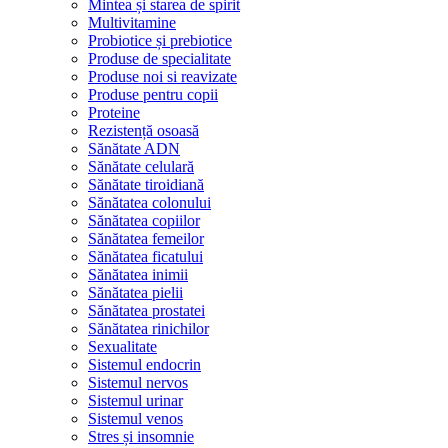
Mintea și starea de spirit
Multivitamine
Probiotice și prebiotice
Produse de specialitate
Produse noi si reavizate
Produse pentru copii
Proteine
Rezistență osoasă
Sănătate ADN
Sănătate celulară
Sănătate tiroidiană
Sănătatea colonului
Sănătatea copiilor
Sănătatea femeilor
Sănătatea ficatului
Sănătatea inimii
Sănătatea pielii
Sănătatea prostatei
Sănătatea rinichilor
Sexualitate
Sistemul endocrin
Sistemul nervos
Sistemul urinar
Sistemul venos
Stres și insomnie