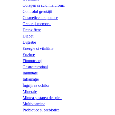
Colagen și acid hialuronic
Controlul greutății
Cosmetice terapeutice
Creier și memorie
Detoxifiere
Diabet
Digestie
Energie și vitalitate
Enzime
Fitonutrienți
Gastrointestinal
Imunitate
Inflamație
Îngrijirea ochilor
Minerale
Mintea și starea de spirit
Multivitamine
Probiotice și prebiotice