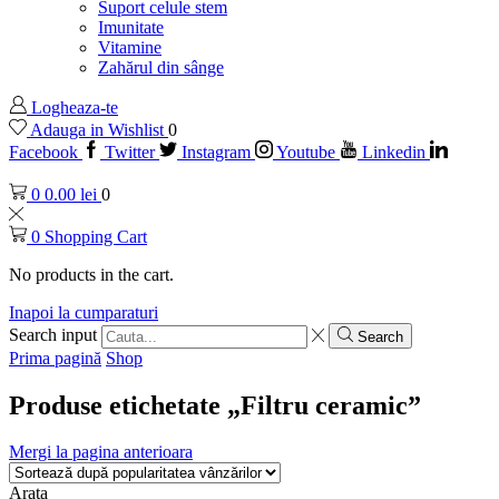
Suport celule stem
Imunitate
Vitamine
Zahărul din sânge
Logheaza-te
Adauga in Wishlist
0
Facebook
Twitter
Instagram
Youtube
Linkedin
0
0.00
lei
0
0
Shopping Cart
No products in the cart.
Inapoi la cumparaturi
Search input
Search
Prima pagină
Shop
Produse etichetate „Filtru ceramic”
Mergi la pagina anterioara
Arata