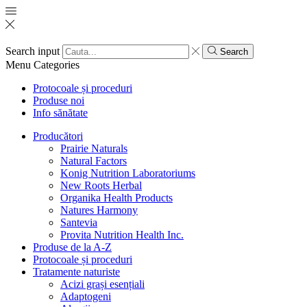
Search input
Search
Menu
Categories
Protocoale și proceduri
Produse noi
Info sănătate
Producători
Prairie Naturals
Natural Factors
Konig Nutrition Laboratoriums
New Roots Herbal
Organika Health Products
Natures Harmony
Santevia
Provita Nutrition Health Inc.
Produse de la A-Z
Protocoale și proceduri
Tratamente naturiste
Acizi grași esențiali
Adaptogeni