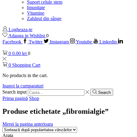
Suport celule stem
Imunitate
Vitamine
Zahărul din sânge
Logheaza-te
Adauga in Wishlist
0
Facebook
Twitter
Instagram
Youtube
Linkedin
0
0.00
lei
0
0
Shopping Cart
No products in the cart.
Inapoi la cumparaturi
Search input
Search
Prima pagină
Shop
Produse etichetate „fibromialgie”
Mergi la pagina anterioara
Arata