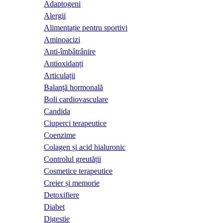
Adaptogeni
Alergii
Alimentație pentru sportivi
Aminoacizi
Anti-îmbâtrânire
Antioxidanți
Articulații
Balanță hormonală
Boli cardiovasculare
Candida
Ciuperci terapeutice
Coenzime
Colagen și acid hialuronic
Controlul greutății
Cosmetice terapeutice
Creier și memorie
Detoxifiere
Diabet
Digestie