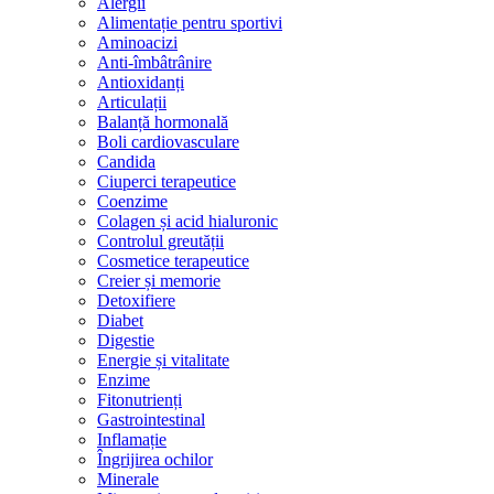
Alergii
Alimentație pentru sportivi
Aminoacizi
Anti-îmbâtrânire
Antioxidanți
Articulații
Balanță hormonală
Boli cardiovasculare
Candida
Ciuperci terapeutice
Coenzime
Colagen și acid hialuronic
Controlul greutății
Cosmetice terapeutice
Creier și memorie
Detoxifiere
Diabet
Digestie
Energie și vitalitate
Enzime
Fitonutrienți
Gastrointestinal
Inflamație
Îngrijirea ochilor
Minerale