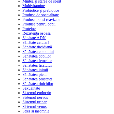
Mintea și starea de spirit
Multivitamine
Probiotice și prebiotice
Produse de specialitate
Produse noi si reavizate
Produse pentru copii
Proteine
Rezistență osoasă
Sănătate ADN
Sănătate celulară
Sănătate tiroidiană
Sănătatea colonului
Sănătatea copiilor
Sănătatea femeilor
Sănătatea ficatului
Sănătatea inimii
Sănătatea pielii
Sănătatea prostatei
Sănătatea rinichilor
Sexualitate
Sistemul endocrin
Sistemul nervos
Sistemul urinar
Sistemul venos
Stres și insomnie