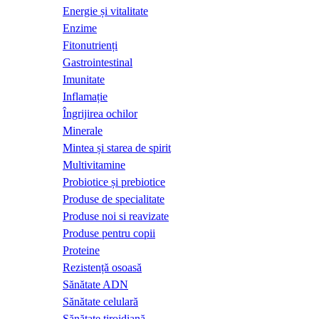
Energie și vitalitate
Enzime
Fitonutrienți
Gastrointestinal
Imunitate
Inflamație
Îngrijirea ochilor
Minerale
Mintea și starea de spirit
Multivitamine
Probiotice și prebiotice
Produse de specialitate
Produse noi si reavizate
Produse pentru copii
Proteine
Rezistență osoasă
Sănătate ADN
Sănătate celulară
Sănătate tiroidiană