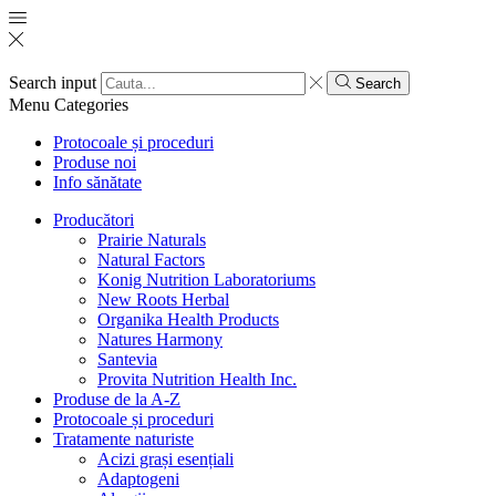
Search input
Search
Menu
Categories
Protocoale și proceduri
Produse noi
Info sănătate
Producători
Prairie Naturals
Natural Factors
Konig Nutrition Laboratoriums
New Roots Herbal
Organika Health Products
Natures Harmony
Santevia
Provita Nutrition Health Inc.
Produse de la A-Z
Protocoale și proceduri
Tratamente naturiste
Acizi grași esențiali
Adaptogeni