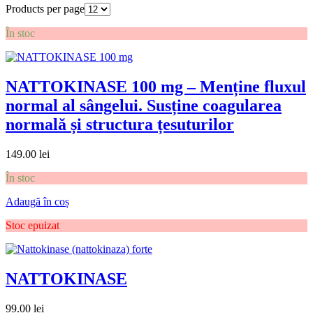
Products per page
În stoc
NATTOKINASE 100 mg – Menține fluxul
normal al sângelui. Susține coagularea
normală și structura țesuturilor
149.00
lei
În stoc
Adaugă în coș
Stoc epuizat
NATTOKINASE
99.00
lei