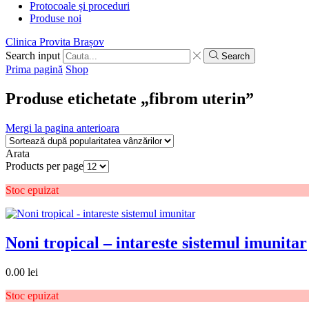
Protocoale și proceduri
Produse noi
Clinica Provita Brașov
Search input
Search
Prima pagină
Shop
Produse etichetate „fibrom uterin”
Mergi la pagina anterioara
Arata
Products per page
Stoc epuizat
Noni tropical – intareste sistemul imunitar
0.00
lei
Stoc epuizat