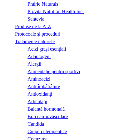
Prairie Naturals
Provita Nutrition Health Inc.
Santevia
Produse de la A-Z
Protocoale și proceduri
Tratamente naturiste
Acizi grași esențiali
Adaptogeni
Alergii
Alimentație pentru sportivi
Aminoacizi
Anti-îmbâtrânire
Antioxidanți
Articulații
Balanță hormonală
Boli cardiovasculare
Candida
Ciuperci terapeutice
Coenzime