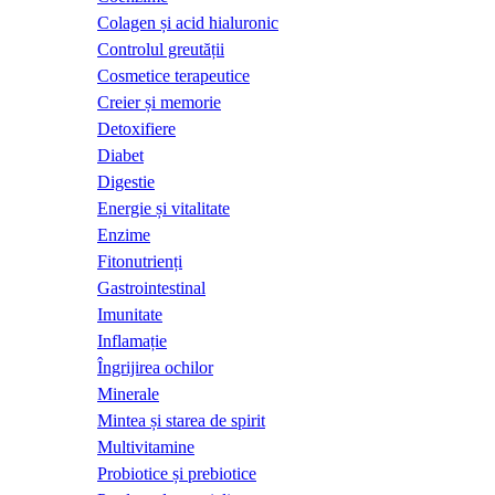
Colagen și acid hialuronic
Controlul greutății
Cosmetice terapeutice
Creier și memorie
Detoxifiere
Diabet
Digestie
Energie și vitalitate
Enzime
Fitonutrienți
Gastrointestinal
Imunitate
Inflamație
Îngrijirea ochilor
Minerale
Mintea și starea de spirit
Multivitamine
Probiotice și prebiotice