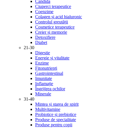
Candida
Ciuperci terapeutice
Coenzime
Colagen și acid hialuronic
Controlul greutății
Cosmetice terapeutice
Creier și memorie
Detoxifiere
Diabet
21-30
Digestie
Energie și vitalitate
Enzime
Fitonutrienți
Gastrointestinal
Imunitate
Inflamație
Îngrijirea ochilor
Minerale
31-40
Mintea și starea de spirit
Multivitamine
Probiotice și prebiotice
Produse de specialitate
Produse pentru copii