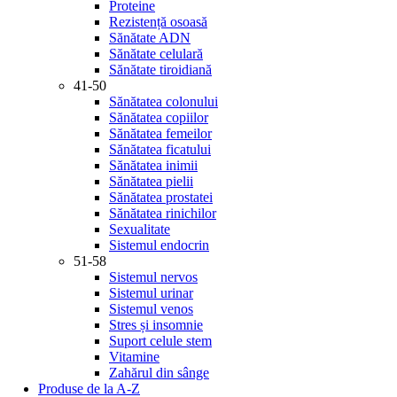
Proteine
Rezistență osoasă
Sănătate ADN
Sănătate celulară
Sănătate tiroidiană
41-50
Sănătatea colonului
Sănătatea copiilor
Sănătatea femeilor
Sănătatea ficatului
Sănătatea inimii
Sănătatea pielii
Sănătatea prostatei
Sănătatea rinichilor
Sexualitate
Sistemul endocrin
51-58
Sistemul nervos
Sistemul urinar
Sistemul venos
Stres și insomnie
Suport celule stem
Vitamine
Zahărul din sânge
Produse de la A-Z