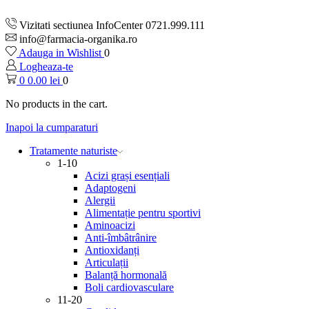
Vizitati sectiunea InfoCenter 0721.999.111
info@farmacia-organika.ro
Adauga in Wishlist
0
Logheaza-te
0
0.00
lei
0
No products in the cart.
Inapoi la cumparaturi
Tratamente naturiste
1-10
Acizi grași esențiali
Adaptogeni
Alergii
Alimentație pentru sportivi
Aminoacizi
Anti-îmbâtrânire
Antioxidanți
Articulații
Balanță hormonală
Boli cardiovasculare
11-20