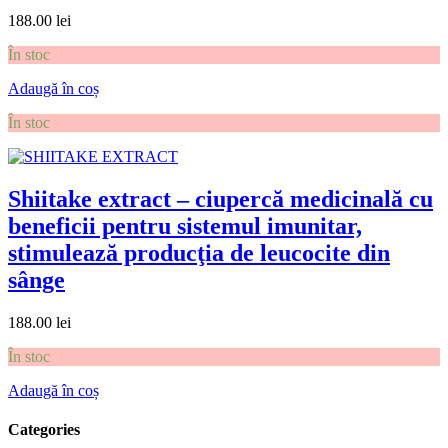
188.00
lei
În stoc
Adaugă în coș
În stoc
Shiitake extract – ciupercă medicinală cu
beneficii pentru sistemul imunitar,
stimulează producţia de leucocite din
sânge
188.00
lei
În stoc
Adaugă în coș
Categories