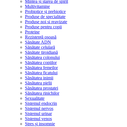
Mintea și starea de spirit
Multivitamine
Probiotice și prebiotice
Produse de specialitate
Produse noi si reavizate
Produse pentru copii
Proteine
Rezistență osoasă
Sănătate ADN
Sănătate celulară
Sănătate tiroidiană
Sănătatea colonului
Sănătatea copiilor
Sănătatea femeilor
Sănătatea ficatului
Sănătatea inimii
Sănătatea pielii
Sănătatea prostatei
Sănătatea rinichilor
Sexualitate
Sistemul endocrin
Sistemul nervos
Sistemul urinar
Sistemul venos
Stres și insomnie