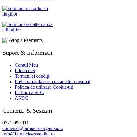
Suport & Informatii
Contul Meu
Info center
Termeni și condiții
Prelucrarea datelor cu caracter personal
Politica de utilizare Cookie-uri
Platforma SOL
ANPC
Comenzi & Sesizari
0721.999.111
comenzi@farmacia-organika.ro
info@farmacia-organika.ro