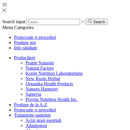
Search input
Search
Menu
Categories
Protocoale și proceduri
Produse noi
Info sănătate
Producători
Prairie Naturals
Natural Factors
Konig Nutrition Laboratoriums
New Roots Herbal
Organika Health Products
Natures Harmony
Santevia
Provita Nutrition Health Inc.
Produse de la A-Z
Protocoale și proceduri
Tratamente naturiste
Acizi grași esențiali
Adaptogeni