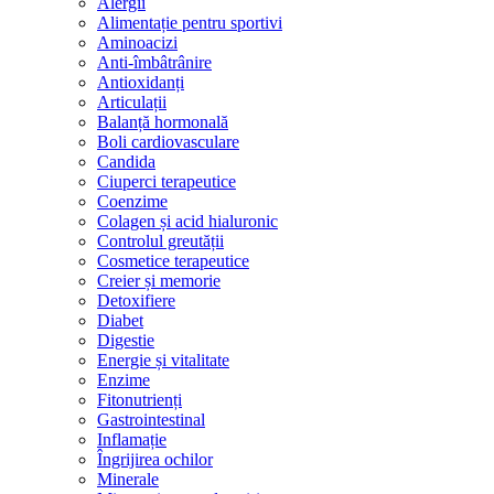
Alergii
Alimentație pentru sportivi
Aminoacizi
Anti-îmbâtrânire
Antioxidanți
Articulații
Balanță hormonală
Boli cardiovasculare
Candida
Ciuperci terapeutice
Coenzime
Colagen și acid hialuronic
Controlul greutății
Cosmetice terapeutice
Creier și memorie
Detoxifiere
Diabet
Digestie
Energie și vitalitate
Enzime
Fitonutrienți
Gastrointestinal
Inflamație
Îngrijirea ochilor
Minerale