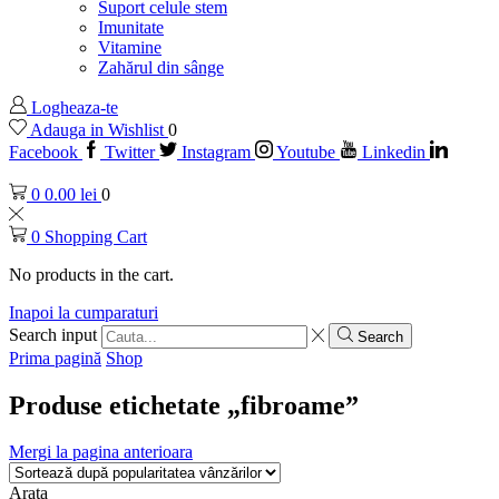
Suport celule stem
Imunitate
Vitamine
Zahărul din sânge
Logheaza-te
Adauga in Wishlist
0
Facebook
Twitter
Instagram
Youtube
Linkedin
0
0.00
lei
0
0
Shopping Cart
No products in the cart.
Inapoi la cumparaturi
Search input
Search
Prima pagină
Shop
Produse etichetate „fibroame”
Mergi la pagina anterioara
Arata