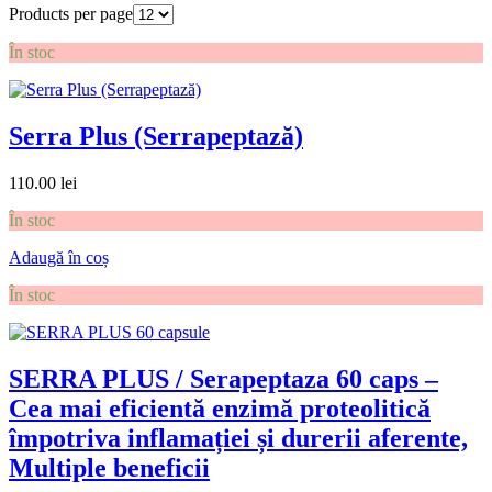
Products per page
În stoc
Serra Plus (Serrapeptază)
110.00
lei
În stoc
Adaugă în coș
În stoc
SERRA PLUS / Serapeptaza 60 caps –
Cea mai eficientă enzimă proteolitică
împotriva inflamației și durerii aferente,
Multiple beneficii