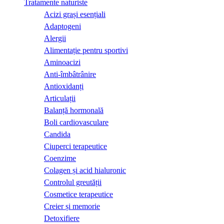
Tratamente naturiste
Acizi grași esențiali
Adaptogeni
Alergii
Alimentație pentru sportivi
Aminoacizi
Anti-îmbâtrânire
Antioxidanți
Articulații
Balanță hormonală
Boli cardiovasculare
Candida
Ciuperci terapeutice
Coenzime
Colagen și acid hialuronic
Controlul greutății
Cosmetice terapeutice
Creier și memorie
Detoxifiere