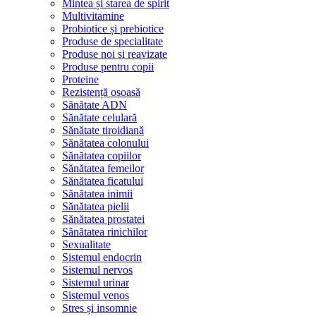
Mintea și starea de spirit
Multivitamine
Probiotice și prebiotice
Produse de specialitate
Produse noi si reavizate
Produse pentru copii
Proteine
Rezistență osoasă
Sănătate ADN
Sănătate celulară
Sănătate tiroidiană
Sănătatea colonului
Sănătatea copiilor
Sănătatea femeilor
Sănătatea ficatului
Sănătatea inimii
Sănătatea pielii
Sănătatea prostatei
Sănătatea rinichilor
Sexualitate
Sistemul endocrin
Sistemul nervos
Sistemul urinar
Sistemul venos
Stres și insomnie