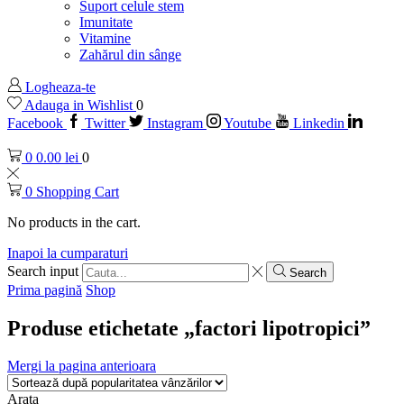
Suport celule stem
Imunitate
Vitamine
Zahărul din sânge
Logheaza-te
Adauga in Wishlist
0
Facebook
Twitter
Instagram
Youtube
Linkedin
0
0.00
lei
0
0
Shopping Cart
No products in the cart.
Inapoi la cumparaturi
Search input
Search
Prima pagină
Shop
Produse etichetate „factori lipotropici”
Mergi la pagina anterioara
Arata