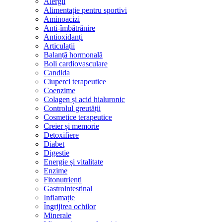
Alergii
Alimentație pentru sportivi
Aminoacizi
Anti-îmbâtrânire
Antioxidanți
Articulații
Balanță hormonală
Boli cardiovasculare
Candida
Ciuperci terapeutice
Coenzime
Colagen și acid hialuronic
Controlul greutății
Cosmetice terapeutice
Creier și memorie
Detoxifiere
Diabet
Digestie
Energie și vitalitate
Enzime
Fitonutrienți
Gastrointestinal
Inflamație
Îngrijirea ochilor
Minerale