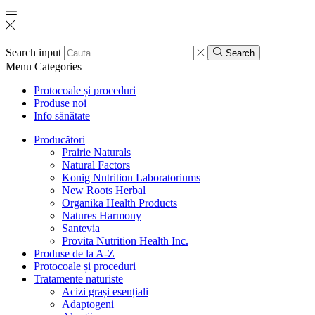
Search input
Search
Menu
Categories
Protocoale și proceduri
Produse noi
Info sănătate
Producători
Prairie Naturals
Natural Factors
Konig Nutrition Laboratoriums
New Roots Herbal
Organika Health Products
Natures Harmony
Santevia
Provita Nutrition Health Inc.
Produse de la A-Z
Protocoale și proceduri
Tratamente naturiste
Acizi grași esențiali
Adaptogeni