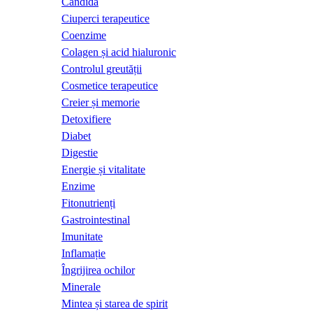
Candida
Ciuperci terapeutice
Coenzime
Colagen și acid hialuronic
Controlul greutății
Cosmetice terapeutice
Creier și memorie
Detoxifiere
Diabet
Digestie
Energie și vitalitate
Enzime
Fitonutrienți
Gastrointestinal
Imunitate
Inflamație
Îngrijirea ochilor
Minerale
Mintea și starea de spirit