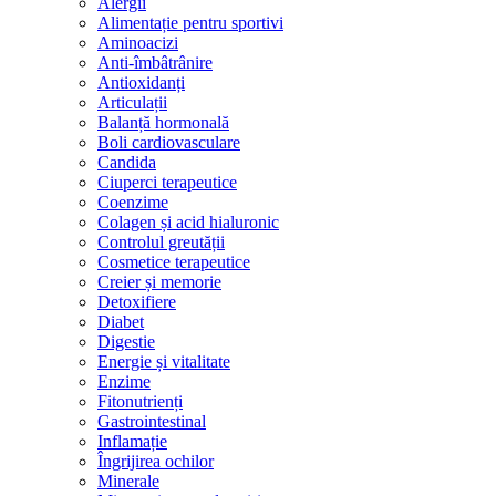
Alergii
Alimentație pentru sportivi
Aminoacizi
Anti-îmbâtrânire
Antioxidanți
Articulații
Balanță hormonală
Boli cardiovasculare
Candida
Ciuperci terapeutice
Coenzime
Colagen și acid hialuronic
Controlul greutății
Cosmetice terapeutice
Creier și memorie
Detoxifiere
Diabet
Digestie
Energie și vitalitate
Enzime
Fitonutrienți
Gastrointestinal
Inflamație
Îngrijirea ochilor
Minerale