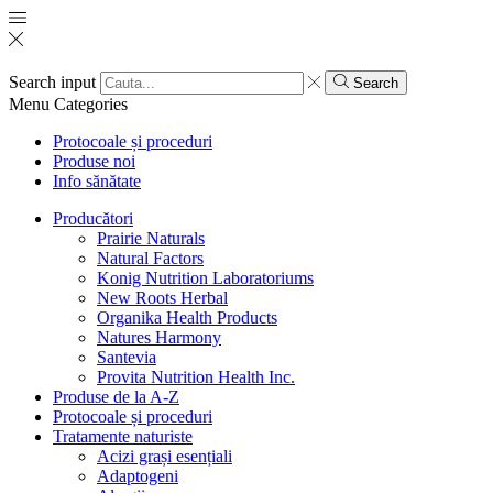
Search input
Search
Menu
Categories
Protocoale și proceduri
Produse noi
Info sănătate
Producători
Prairie Naturals
Natural Factors
Konig Nutrition Laboratoriums
New Roots Herbal
Organika Health Products
Natures Harmony
Santevia
Provita Nutrition Health Inc.
Produse de la A-Z
Protocoale și proceduri
Tratamente naturiste
Acizi grași esențiali
Adaptogeni