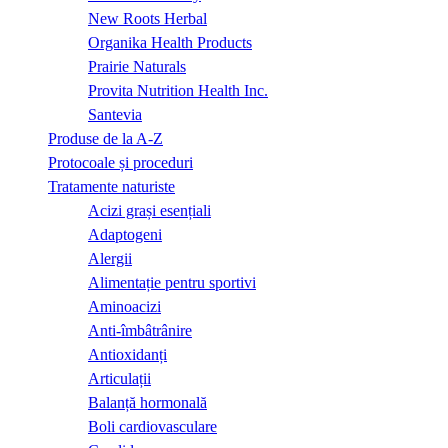
New Roots Herbal
Organika Health Products
Prairie Naturals
Provita Nutrition Health Inc.
Santevia
Produse de la A-Z
Protocoale și proceduri
Tratamente naturiste
Acizi grași esențiali
Adaptogeni
Alergii
Alimentație pentru sportivi
Aminoacizi
Anti-îmbâtrânire
Antioxidanți
Articulații
Balanță hormonală
Boli cardiovasculare