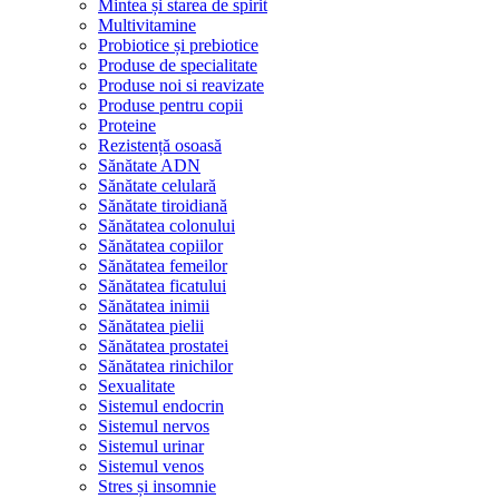
Mintea și starea de spirit
Multivitamine
Probiotice și prebiotice
Produse de specialitate
Produse noi si reavizate
Produse pentru copii
Proteine
Rezistență osoasă
Sănătate ADN
Sănătate celulară
Sănătate tiroidiană
Sănătatea colonului
Sănătatea copiilor
Sănătatea femeilor
Sănătatea ficatului
Sănătatea inimii
Sănătatea pielii
Sănătatea prostatei
Sănătatea rinichilor
Sexualitate
Sistemul endocrin
Sistemul nervos
Sistemul urinar
Sistemul venos
Stres și insomnie