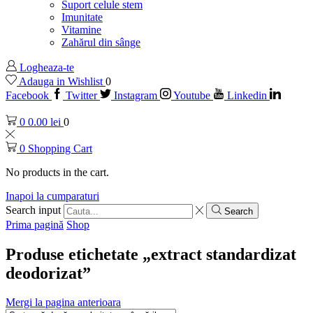
Suport celule stem
Imunitate
Vitamine
Zahărul din sânge
Logheaza-te
Adauga in Wishlist
0
Facebook
Twitter
Instagram
Youtube
Linkedin
0
0.00
lei
0
0
Shopping Cart
No products in the cart.
Inapoi la cumparaturi
Search input
Search
Prima pagină
Shop
Produse etichetate „extract standardizat
deodorizat”
Mergi la pagina anterioara