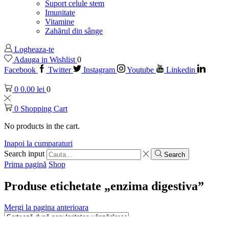
Suport celule stem
Imunitate
Vitamine
Zahărul din sânge
Logheaza-te
Adauga in Wishlist
0
Facebook
Twitter
Instagram
Youtube
Linkedin
0
0.00
lei
0
0
Shopping Cart
No products in the cart.
Inapoi la cumparaturi
Search input
Search
Prima pagină
Shop
Produse etichetate „enzima digestiva”
Mergi la pagina anterioara
Arata