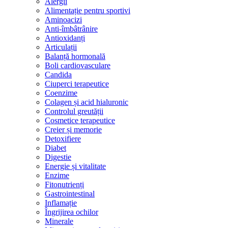
Alergii
Alimentație pentru sportivi
Aminoacizi
Anti-îmbâtrânire
Antioxidanți
Articulații
Balanță hormonală
Boli cardiovasculare
Candida
Ciuperci terapeutice
Coenzime
Colagen și acid hialuronic
Controlul greutății
Cosmetice terapeutice
Creier și memorie
Detoxifiere
Diabet
Digestie
Energie și vitalitate
Enzime
Fitonutrienți
Gastrointestinal
Inflamație
Îngrijirea ochilor
Minerale