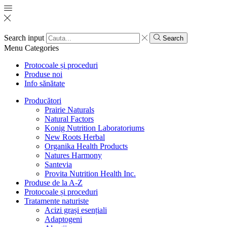
Search input
Search
Menu
Categories
Protocoale și proceduri
Produse noi
Info sănătate
Producători
Prairie Naturals
Natural Factors
Konig Nutrition Laboratoriums
New Roots Herbal
Organika Health Products
Natures Harmony
Santevia
Provita Nutrition Health Inc.
Produse de la A-Z
Protocoale și proceduri
Tratamente naturiste
Acizi grași esențiali
Adaptogeni