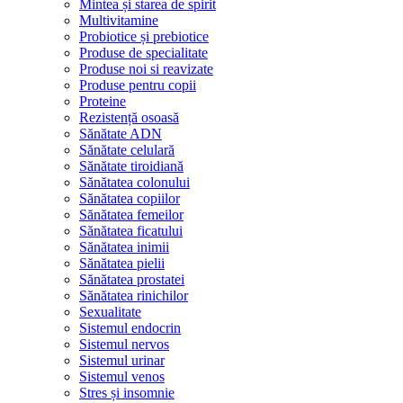
Mintea și starea de spirit
Multivitamine
Probiotice și prebiotice
Produse de specialitate
Produse noi si reavizate
Produse pentru copii
Proteine
Rezistență osoasă
Sănătate ADN
Sănătate celulară
Sănătate tiroidiană
Sănătatea colonului
Sănătatea copiilor
Sănătatea femeilor
Sănătatea ficatului
Sănătatea inimii
Sănătatea pielii
Sănătatea prostatei
Sănătatea rinichilor
Sexualitate
Sistemul endocrin
Sistemul nervos
Sistemul urinar
Sistemul venos
Stres și insomnie