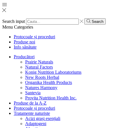
Search input
Search
Menu
Categories
Protocoale și proceduri
Produse noi
Info sănătate
Producători
Prairie Naturals
Natural Factors
Konig Nutrition Laboratoriums
New Roots Herbal
Organika Health Products
Natures Harmony
Santevia
Provita Nutrition Health Inc.
Produse de la A-Z
Protocoale și proceduri
Tratamente naturiste
Acizi grași esențiali
Adaptogeni