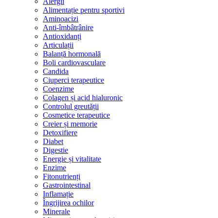
Alergii
Alimentație pentru sportivi
Aminoacizi
Anti-îmbâtrânire
Antioxidanți
Articulații
Balanță hormonală
Boli cardiovasculare
Candida
Ciuperci terapeutice
Coenzime
Colagen și acid hialuronic
Controlul greutății
Cosmetice terapeutice
Creier și memorie
Detoxifiere
Diabet
Digestie
Energie și vitalitate
Enzime
Fitonutrienți
Gastrointestinal
Inflamație
Îngrijirea ochilor
Minerale