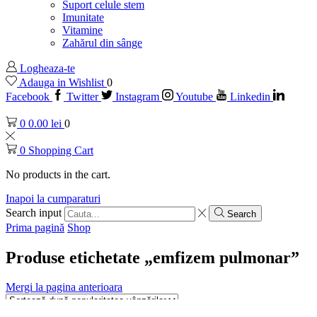
Suport celule stem
Imunitate
Vitamine
Zahărul din sânge
Logheaza-te
Adauga in Wishlist
0
Facebook
Twitter
Instagram
Youtube
Linkedin
0
0.00
lei
0
0
Shopping Cart
No products in the cart.
Inapoi la cumparaturi
Search input
Search
Prima pagină
Shop
Produse etichetate „emfizem pulmonar”
Mergi la pagina anterioara
Arata