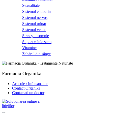
Sexualitate
Sistemul endocrin
Sistemul nervos
Sistemul urinar
Sistemul venos
Stres și insomnie
Suport celule stem
Vitamine
Zahărul din sânge
Farmacia Organika
Articole / Info sanatate
Contact Organika
Contactati un doctor