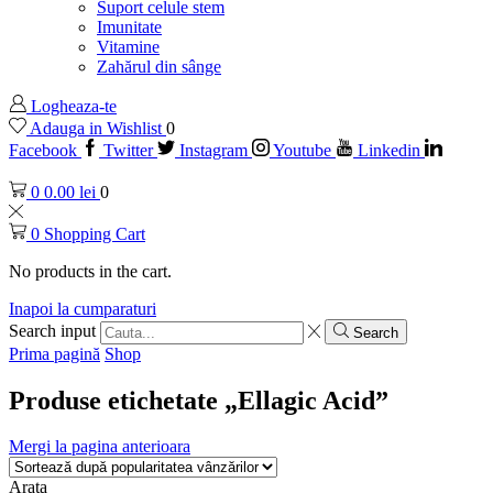
Suport celule stem
Imunitate
Vitamine
Zahărul din sânge
Logheaza-te
Adauga in Wishlist
0
Facebook
Twitter
Instagram
Youtube
Linkedin
0
0.00
lei
0
0
Shopping Cart
No products in the cart.
Inapoi la cumparaturi
Search input
Search
Prima pagină
Shop
Produse etichetate „Ellagic Acid”
Mergi la pagina anterioara
Arata