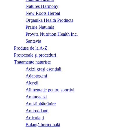
Natures Harmony
New Roots Herbal
Organika Health Products
Prairie Naturals
Provita Nutrition Health Inc.
Santevia
Produse de la A-Z
Protocoale și proceduri
Tratamente naturiste
Acizi grași esențiali
Adaptogeni
Alergii
Alimentație pentru sportivi
Aminoacizi
Anti-îmbâtrânire
Antioxidanți
Articulații
Balanță hormonală