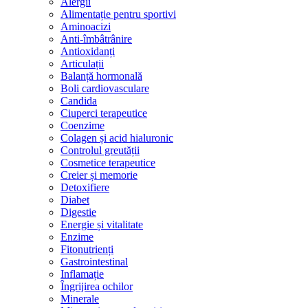
Alergii
Alimentație pentru sportivi
Aminoacizi
Anti-îmbâtrânire
Antioxidanți
Articulații
Balanță hormonală
Boli cardiovasculare
Candida
Ciuperci terapeutice
Coenzime
Colagen și acid hialuronic
Controlul greutății
Cosmetice terapeutice
Creier și memorie
Detoxifiere
Diabet
Digestie
Energie și vitalitate
Enzime
Fitonutrienți
Gastrointestinal
Inflamație
Îngrijirea ochilor
Minerale