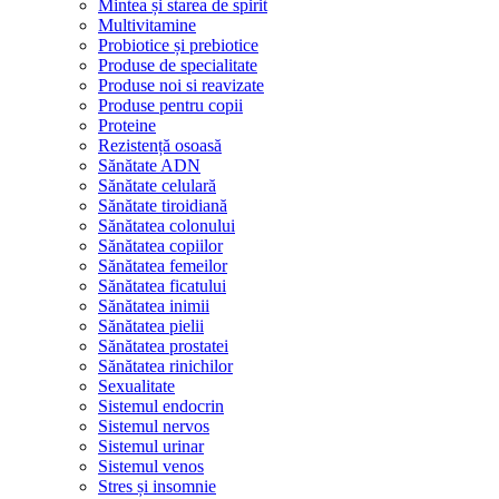
Mintea și starea de spirit
Multivitamine
Probiotice și prebiotice
Produse de specialitate
Produse noi si reavizate
Produse pentru copii
Proteine
Rezistență osoasă
Sănătate ADN
Sănătate celulară
Sănătate tiroidiană
Sănătatea colonului
Sănătatea copiilor
Sănătatea femeilor
Sănătatea ficatului
Sănătatea inimii
Sănătatea pielii
Sănătatea prostatei
Sănătatea rinichilor
Sexualitate
Sistemul endocrin
Sistemul nervos
Sistemul urinar
Sistemul venos
Stres și insomnie