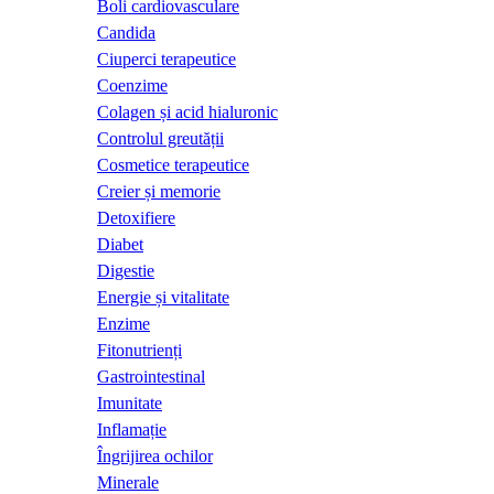
Boli cardiovasculare
Candida
Ciuperci terapeutice
Coenzime
Colagen și acid hialuronic
Controlul greutății
Cosmetice terapeutice
Creier și memorie
Detoxifiere
Diabet
Digestie
Energie și vitalitate
Enzime
Fitonutrienți
Gastrointestinal
Imunitate
Inflamație
Îngrijirea ochilor
Minerale