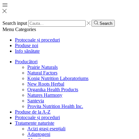
Search input
Search
Menu
Categories
Protocoale și proceduri
Produse noi
Info sănătate
Producători
Prairie Naturals
Natural Factors
Konig Nutrition Laboratoriums
New Roots Herbal
Organika Health Products
Natures Harmony
Santevia
Provita Nutrition Health Inc.
Produse de la A-Z
Protocoale și proceduri
Tratamente naturiste
Acizi grași esențiali
Adaptogeni