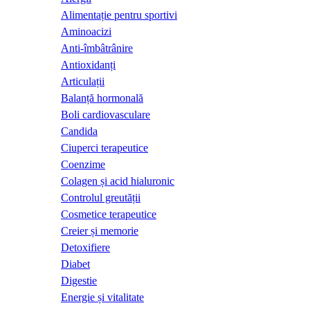
Alimentație pentru sportivi
Aminoacizi
Anti-îmbâtrânire
Antioxidanți
Articulații
Balanță hormonală
Boli cardiovasculare
Candida
Ciuperci terapeutice
Coenzime
Colagen și acid hialuronic
Controlul greutății
Cosmetice terapeutice
Creier și memorie
Detoxifiere
Diabet
Digestie
Energie și vitalitate