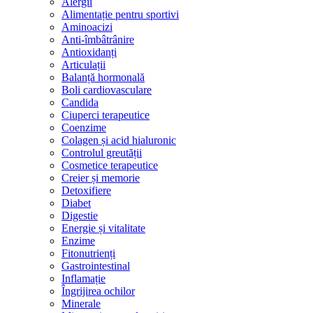
Alergii
Alimentație pentru sportivi
Aminoacizi
Anti-îmbâtrânire
Antioxidanți
Articulații
Balanță hormonală
Boli cardiovasculare
Candida
Ciuperci terapeutice
Coenzime
Colagen și acid hialuronic
Controlul greutății
Cosmetice terapeutice
Creier și memorie
Detoxifiere
Diabet
Digestie
Energie și vitalitate
Enzime
Fitonutrienți
Gastrointestinal
Inflamație
Îngrijirea ochilor
Minerale