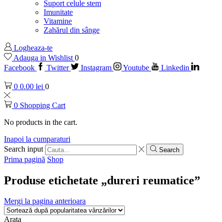
Suport celule stem
Imunitate
Vitamine
Zahărul din sânge
Logheaza-te
Adauga in Wishlist
0
Facebook
Twitter
Instagram
Youtube
Linkedin
0
0.00
lei
0
0
Shopping Cart
No products in the cart.
Inapoi la cumparaturi
Search input
Search
Prima pagină
Shop
Produse etichetate „dureri reumatice”
Mergi la pagina anterioara
Arata