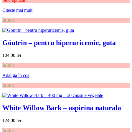
Stoc epuizat
Citește mai mult
În stoc
Göutrin – pentru hiperuricemie, guta
104.00
lei
În stoc
Adaugă în coș
În stoc
White Willow Bark – aspirina naturala
124.00
lei
În stoc