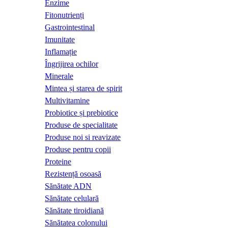
Enzime
Fitonutrienți
Gastrointestinal
Imunitate
Inflamație
Îngrijirea ochilor
Minerale
Mintea și starea de spirit
Multivitamine
Probiotice și prebiotice
Produse de specialitate
Produse noi si reavizate
Produse pentru copii
Proteine
Rezistență osoasă
Sănătate ADN
Sănătate celulară
Sănătate tiroidiană
Sănătatea colonului