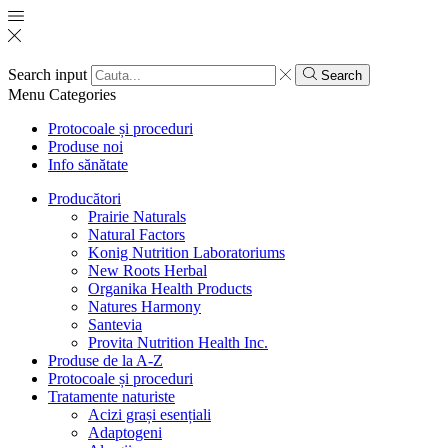
Search input
Search
Menu
Categories
Protocoale și proceduri
Produse noi
Info sănătate
Producători
Prairie Naturals
Natural Factors
Konig Nutrition Laboratoriums
New Roots Herbal
Organika Health Products
Natures Harmony
Santevia
Provita Nutrition Health Inc.
Produse de la A-Z
Protocoale și proceduri
Tratamente naturiste
Acizi grași esențiali
Adaptogeni