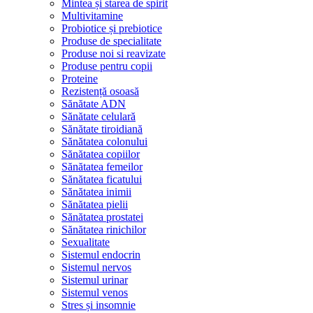
Mintea și starea de spirit
Multivitamine
Probiotice și prebiotice
Produse de specialitate
Produse noi si reavizate
Produse pentru copii
Proteine
Rezistență osoasă
Sănătate ADN
Sănătate celulară
Sănătate tiroidiană
Sănătatea colonului
Sănătatea copiilor
Sănătatea femeilor
Sănătatea ficatului
Sănătatea inimii
Sănătatea pielii
Sănătatea prostatei
Sănătatea rinichilor
Sexualitate
Sistemul endocrin
Sistemul nervos
Sistemul urinar
Sistemul venos
Stres și insomnie