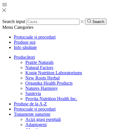
Search input
Search
Menu
Categories
Protocoale și proceduri
Produse noi
Info sănătate
Producători
Prairie Naturals
Natural Factors
Konig Nutrition Laboratoriums
New Roots Herbal
Organika Health Products
Natures Harmony
Santevia
Provita Nutrition Health Inc.
Produse de la A-Z
Protocoale și proceduri
Tratamente naturiste
Acizi grași esențiali
Adaptogeni