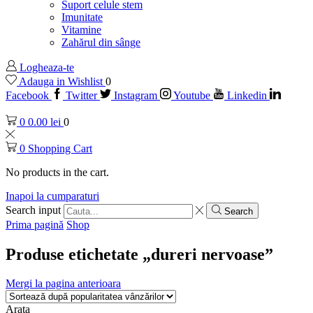
Suport celule stem
Imunitate
Vitamine
Zahărul din sânge
Logheaza-te
Adauga in Wishlist
0
Facebook
Twitter
Instagram
Youtube
Linkedin
0
0.00
lei
0
0
Shopping Cart
No products in the cart.
Inapoi la cumparaturi
Search input
Search
Prima pagină
Shop
Produse etichetate „dureri nervoase”
Mergi la pagina anterioara
Arata