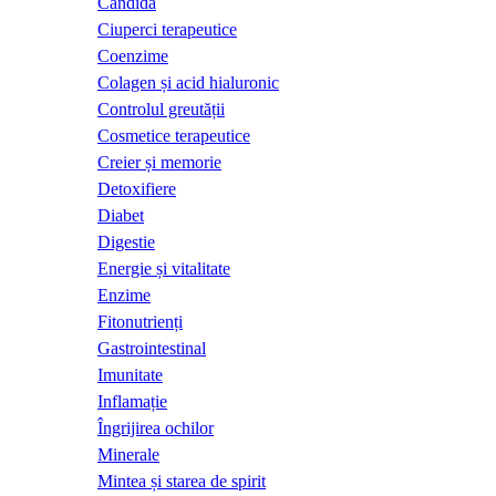
Candida
Ciuperci terapeutice
Coenzime
Colagen și acid hialuronic
Controlul greutății
Cosmetice terapeutice
Creier și memorie
Detoxifiere
Diabet
Digestie
Energie și vitalitate
Enzime
Fitonutrienți
Gastrointestinal
Imunitate
Inflamație
Îngrijirea ochilor
Minerale
Mintea și starea de spirit