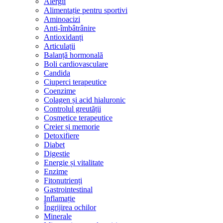
Alergii
Alimentație pentru sportivi
Aminoacizi
Anti-îmbâtrânire
Antioxidanți
Articulații
Balanță hormonală
Boli cardiovasculare
Candida
Ciuperci terapeutice
Coenzime
Colagen și acid hialuronic
Controlul greutății
Cosmetice terapeutice
Creier și memorie
Detoxifiere
Diabet
Digestie
Energie și vitalitate
Enzime
Fitonutrienți
Gastrointestinal
Inflamație
Îngrijirea ochilor
Minerale