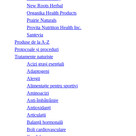
New Roots Herbal
Organika Health Products
Prairie Naturals
Provita Nutrition Health Inc.
Santevia
Produse de la A-Z
Protocoale și proceduri
Tratamente naturiste
Acizi grași esențiali
Adaptogeni
Alergii
Alimentație pentru sportivi
Aminoacizi
Anti-îmbâtrânire
Antioxidanți
Articulații
Balanță hormonală
Boli cardiovasculare