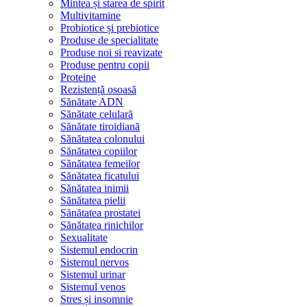
Mintea și starea de spirit
Multivitamine
Probiotice și prebiotice
Produse de specialitate
Produse noi si reavizate
Produse pentru copii
Proteine
Rezistență osoasă
Sănătate ADN
Sănătate celulară
Sănătate tiroidiană
Sănătatea colonului
Sănătatea copiilor
Sănătatea femeilor
Sănătatea ficatului
Sănătatea inimii
Sănătatea pielii
Sănătatea prostatei
Sănătatea rinichilor
Sexualitate
Sistemul endocrin
Sistemul nervos
Sistemul urinar
Sistemul venos
Stres și insomnie