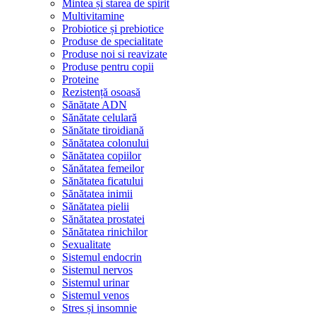
Mintea și starea de spirit
Multivitamine
Probiotice și prebiotice
Produse de specialitate
Produse noi si reavizate
Produse pentru copii
Proteine
Rezistență osoasă
Sănătate ADN
Sănătate celulară
Sănătate tiroidiană
Sănătatea colonului
Sănătatea copiilor
Sănătatea femeilor
Sănătatea ficatului
Sănătatea inimii
Sănătatea pielii
Sănătatea prostatei
Sănătatea rinichilor
Sexualitate
Sistemul endocrin
Sistemul nervos
Sistemul urinar
Sistemul venos
Stres și insomnie