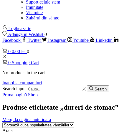
Suport celule stem
Imunitate
Vitamine
Zahărul din sânge
Logheaza-te
Adauga in Wishlist
0
Facebook
Twitter
Instagram
Youtube
Linkedin
0
0.00
lei
0
0
Shopping Cart
No products in the cart.
Inapoi la cumparaturi
Search input
Search
Prima pagină
Shop
Produse etichetate „dureri de stomac”
Mergi la pagina anterioara
Arata