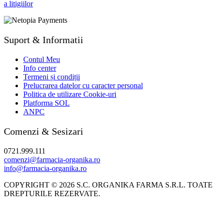
Suport & Informatii
Contul Meu
Info center
Termeni și condiții
Prelucrarea datelor cu caracter personal
Politica de utilizare Cookie-uri
Platforma SOL
ANPC
Comenzi & Sesizari
0721.999.111
comenzi@farmacia-organika.ro
info@farmacia-organika.ro
COPYRIGHT © 2026 S.C. ORGANIKA FARMA S.R.L. TOATE
DREPTURILE REZERVATE.