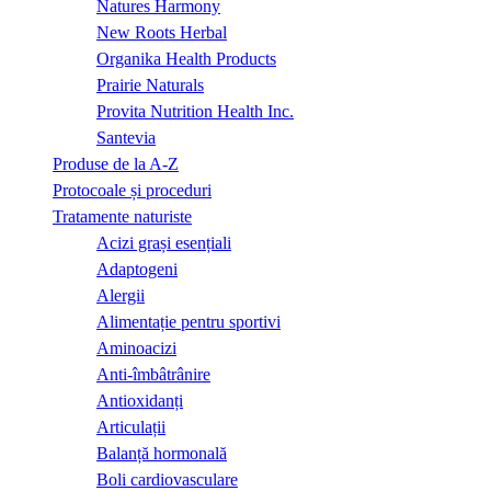
Natures Harmony
New Roots Herbal
Organika Health Products
Prairie Naturals
Provita Nutrition Health Inc.
Santevia
Produse de la A-Z
Protocoale și proceduri
Tratamente naturiste
Acizi grași esențiali
Adaptogeni
Alergii
Alimentație pentru sportivi
Aminoacizi
Anti-îmbâtrânire
Antioxidanți
Articulații
Balanță hormonală
Boli cardiovasculare