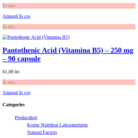
În stoc
Adaugă în coș
În stoc
Pantothenic Acid (Vitamina B5) – 250 mg
– 90 capsule
61.00
lei
În stoc
Adaugă în coș
Categories
Producători
Konig Nutrition Laboratoriums
Natural Factors