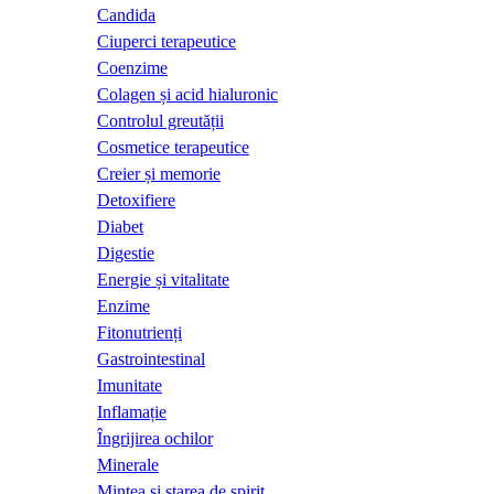
Candida
Ciuperci terapeutice
Coenzime
Colagen și acid hialuronic
Controlul greutății
Cosmetice terapeutice
Creier și memorie
Detoxifiere
Diabet
Digestie
Energie și vitalitate
Enzime
Fitonutrienți
Gastrointestinal
Imunitate
Inflamație
Îngrijirea ochilor
Minerale
Mintea și starea de spirit