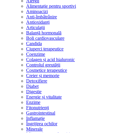
Alergii
Alimentație pentru sportivi
Aminoacizi
Anti-îmbâtrânire
Antioxidanți
Articulații
Balanță hormonală
Boli cardiovasculare
Candida
Ciuperci terapeutice
Coenzime
Colagen și acid hialuronic
Controlul greutății
Cosmetice terapeutice
Creier și memorie
Detoxifiere
Diabet
Digestie
Energie și vitalitate
Enzime
Fitonutrienți
Gastrointestinal
Inflamație
Îngrijirea ochilor
Minerale