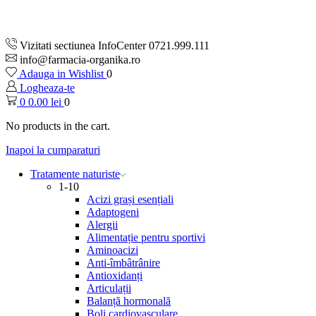
Vizitati sectiunea InfoCenter 0721.999.111
info@farmacia-organika.ro
Adauga in Wishlist
0
Logheaza-te
0
0.00
lei
0
No products in the cart.
Inapoi la cumparaturi
Tratamente naturiste
1-10
Acizi grași esențiali
Adaptogeni
Alergii
Alimentație pentru sportivi
Aminoacizi
Anti-îmbâtrânire
Antioxidanți
Articulații
Balanță hormonală
Boli cardiovasculare