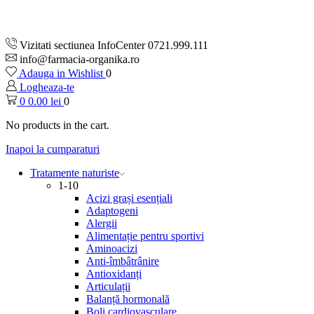
Vizitati sectiunea InfoCenter 0721.999.111
info@farmacia-organika.ro
Adauga in Wishlist
0
Logheaza-te
0
0.00
lei
0
No products in the cart.
Inapoi la cumparaturi
Tratamente naturiste
1-10
Acizi grași esențiali
Adaptogeni
Alergii
Alimentație pentru sportivi
Aminoacizi
Anti-îmbâtrânire
Antioxidanți
Articulații
Balanță hormonală
Boli cardiovasculare