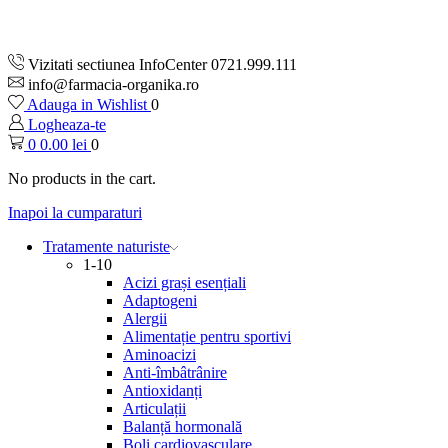
Vizitati sectiunea InfoCenter 0721.999.111
info@farmacia-organika.ro
Adauga in Wishlist
0
Logheaza-te
0
0.00
lei
0
No products in the cart.
Inapoi la cumparaturi
Tratamente naturiste
1-10
Acizi grași esențiali
Adaptogeni
Alergii
Alimentație pentru sportivi
Aminoacizi
Anti-îmbâtrânire
Antioxidanți
Articulații
Balanță hormonală
Boli cardiovasculare