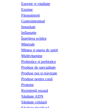
Energie și vitalitate
Enzime
Fitonutrienți
Gastrointestinal
Imunitate
Inflamație
Îngrijirea ochilor
Minerale
Mintea și starea de spirit
Multivitamine
Probiotice și prebiotice
Produse de specialitate
Produse noi si reavizate
Produse pentru copii
Proteine
Rezistență osoasă
Sănătate ADN
Sănătate celulară
Sănătate tiroidiană