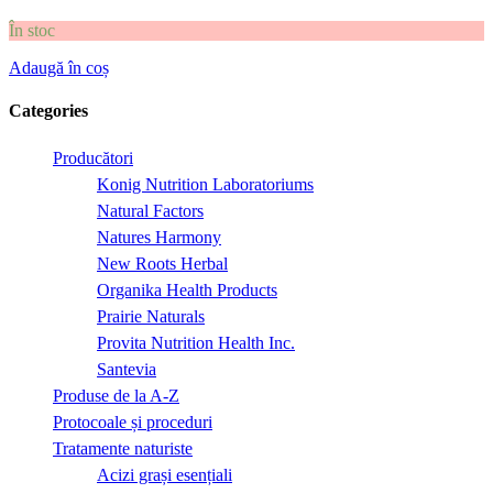
În stoc
Adaugă în coș
Categories
Producători
Konig Nutrition Laboratoriums
Natural Factors
Natures Harmony
New Roots Herbal
Organika Health Products
Prairie Naturals
Provita Nutrition Health Inc.
Santevia
Produse de la A-Z
Protocoale și proceduri
Tratamente naturiste
Acizi grași esențiali