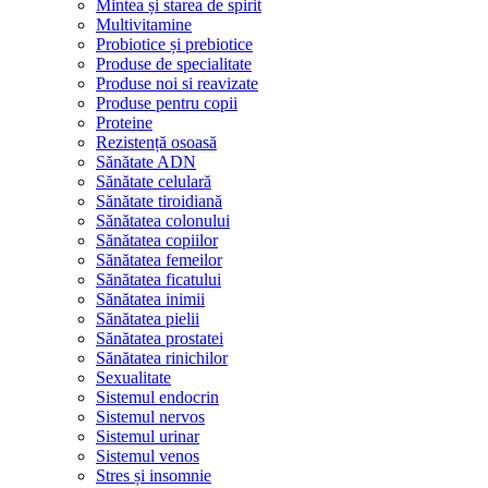
Mintea și starea de spirit
Multivitamine
Probiotice și prebiotice
Produse de specialitate
Produse noi si reavizate
Produse pentru copii
Proteine
Rezistență osoasă
Sănătate ADN
Sănătate celulară
Sănătate tiroidiană
Sănătatea colonului
Sănătatea copiilor
Sănătatea femeilor
Sănătatea ficatului
Sănătatea inimii
Sănătatea pielii
Sănătatea prostatei
Sănătatea rinichilor
Sexualitate
Sistemul endocrin
Sistemul nervos
Sistemul urinar
Sistemul venos
Stres și insomnie