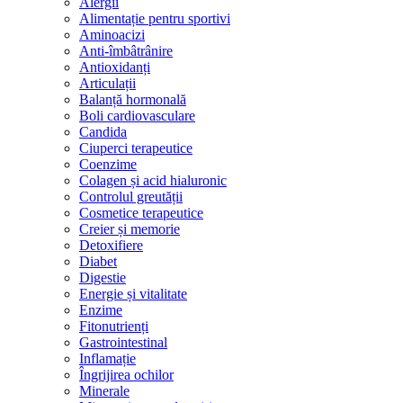
Alergii
Alimentație pentru sportivi
Aminoacizi
Anti-îmbâtrânire
Antioxidanți
Articulații
Balanță hormonală
Boli cardiovasculare
Candida
Ciuperci terapeutice
Coenzime
Colagen și acid hialuronic
Controlul greutății
Cosmetice terapeutice
Creier și memorie
Detoxifiere
Diabet
Digestie
Energie și vitalitate
Enzime
Fitonutrienți
Gastrointestinal
Inflamație
Îngrijirea ochilor
Minerale