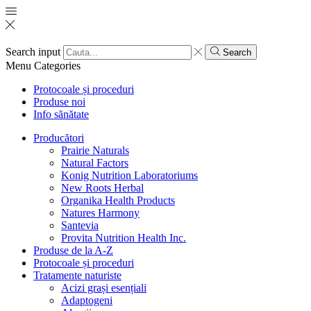
Search input
Search
Menu
Categories
Protocoale și proceduri
Produse noi
Info sănătate
Producători
Prairie Naturals
Natural Factors
Konig Nutrition Laboratoriums
New Roots Herbal
Organika Health Products
Natures Harmony
Santevia
Provita Nutrition Health Inc.
Produse de la A-Z
Protocoale și proceduri
Tratamente naturiste
Acizi grași esențiali
Adaptogeni