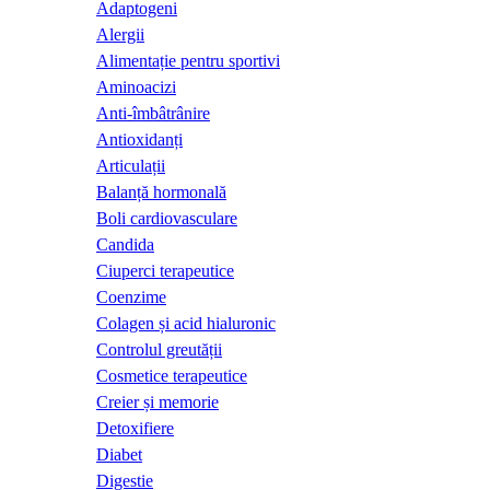
Adaptogeni
Alergii
Alimentație pentru sportivi
Aminoacizi
Anti-îmbâtrânire
Antioxidanți
Articulații
Balanță hormonală
Boli cardiovasculare
Candida
Ciuperci terapeutice
Coenzime
Colagen și acid hialuronic
Controlul greutății
Cosmetice terapeutice
Creier și memorie
Detoxifiere
Diabet
Digestie