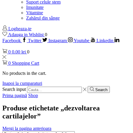
Suport celule stem
Imunitate
Vitamine
Zahărul din sânge
Logheaza-te
Adauga in Wishlist
0
Facebook
Twitter
Instagram
Youtube
Linkedin
0
0.00
lei
0
0
Shopping Cart
No products in the cart.
Inapoi la cumparaturi
Search input
Search
Prima pagină
Shop
Produse etichetate „dezvoltarea
cartilajelor”
Mergi la pagina anterioara