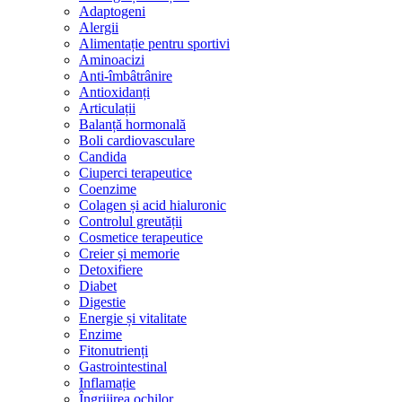
Adaptogeni
Alergii
Alimentație pentru sportivi
Aminoacizi
Anti-îmbâtrânire
Antioxidanți
Articulații
Balanță hormonală
Boli cardiovasculare
Candida
Ciuperci terapeutice
Coenzime
Colagen și acid hialuronic
Controlul greutății
Cosmetice terapeutice
Creier și memorie
Detoxifiere
Diabet
Digestie
Energie și vitalitate
Enzime
Fitonutrienți
Gastrointestinal
Inflamație
Îngrijirea ochilor