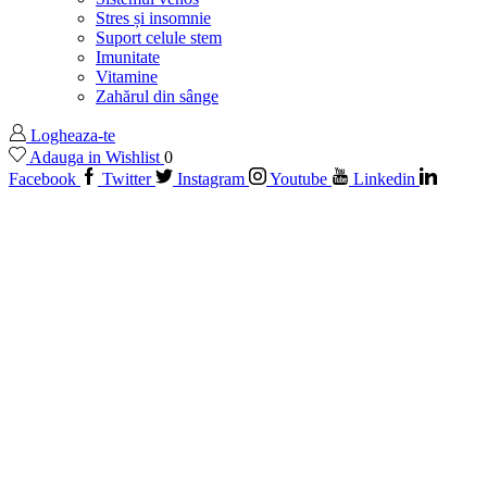
Stres și insomnie
Suport celule stem
Imunitate
Vitamine
Zahărul din sânge
Logheaza-te
Adauga in Wishlist
0
Facebook
Twitter
Instagram
Youtube
Linkedin