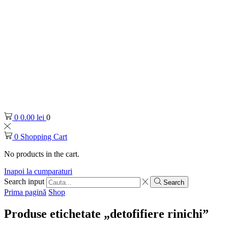
0
0.00
lei
0
0
Shopping Cart
No products in the cart.
Inapoi la cumparaturi
Search input
Search
Prima pagină
Shop
Produse etichetate „detofifiere rinichi”