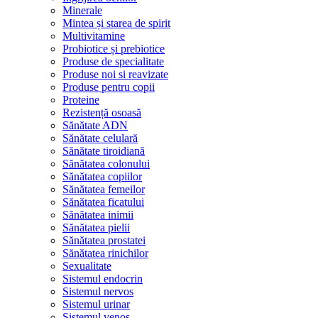
Minerale
Mintea și starea de spirit
Multivitamine
Probiotice și prebiotice
Produse de specialitate
Produse noi si reavizate
Produse pentru copii
Proteine
Rezistență osoasă
Sănătate ADN
Sănătate celulară
Sănătate tiroidiană
Sănătatea colonului
Sănătatea copiilor
Sănătatea femeilor
Sănătatea ficatului
Sănătatea inimii
Sănătatea pielii
Sănătatea prostatei
Sănătatea rinichilor
Sexualitate
Sistemul endocrin
Sistemul nervos
Sistemul urinar
Sistemul venos