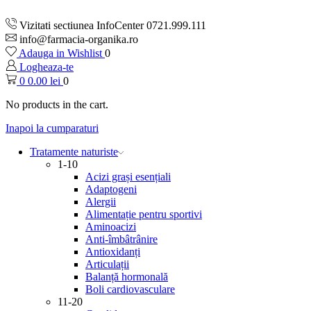
Vizitati sectiunea InfoCenter 0721.999.111
info@farmacia-organika.ro
Adauga in Wishlist
0
Logheaza-te
0
0.00
lei
0
No products in the cart.
Inapoi la cumparaturi
Tratamente naturiste
1-10
Acizi grași esențiali
Adaptogeni
Alergii
Alimentație pentru sportivi
Aminoacizi
Anti-îmbâtrânire
Antioxidanți
Articulații
Balanță hormonală
Boli cardiovasculare
11-20