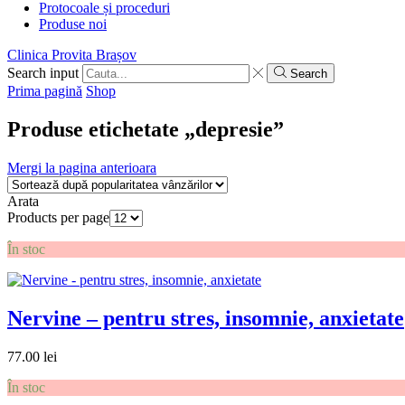
Protocoale și proceduri
Produse noi
Clinica Provita Brașov
Search input
Search
Prima pagină
Shop
Produse etichetate „depresie”
Mergi la pagina anterioara
Arata
Products per page
În stoc
Nervine – pentru stres, insomnie, anxietate
77.00
lei
În stoc