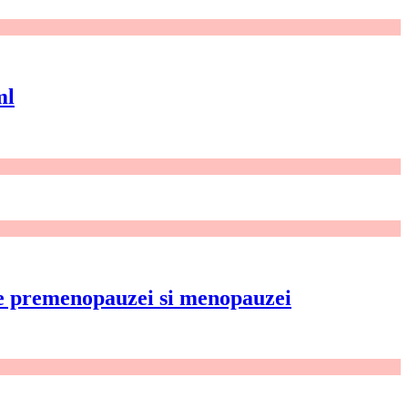
ml
e premenopauzei si menopauzei