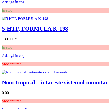
Adaugă în coș
În stoc
5-HTP, FORMULA K-198
139.00
lei
În stoc
Adaugă în coș
Stoc epuizat
Noni tropical – intareste sistemul imunitar
0.00
lei
Stoc epuizat