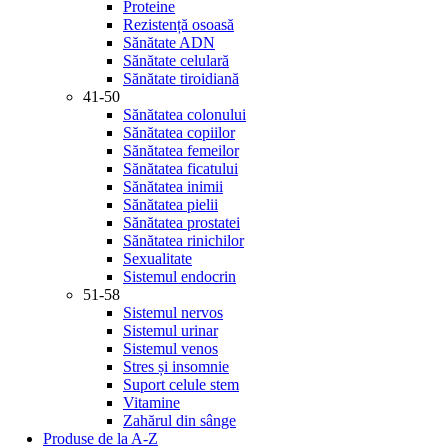
Proteine
Rezistență osoasă
Sănătate ADN
Sănătate celulară
Sănătate tiroidiană
41-50
Sănătatea colonului
Sănătatea copiilor
Sănătatea femeilor
Sănătatea ficatului
Sănătatea inimii
Sănătatea pielii
Sănătatea prostatei
Sănătatea rinichilor
Sexualitate
Sistemul endocrin
51-58
Sistemul nervos
Sistemul urinar
Sistemul venos
Stres și insomnie
Suport celule stem
Vitamine
Zahărul din sânge
Produse de la A-Z