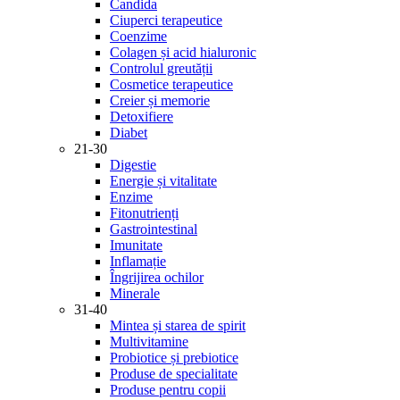
Candida
Ciuperci terapeutice
Coenzime
Colagen și acid hialuronic
Controlul greutății
Cosmetice terapeutice
Creier și memorie
Detoxifiere
Diabet
21-30
Digestie
Energie și vitalitate
Enzime
Fitonutrienți
Gastrointestinal
Imunitate
Inflamație
Îngrijirea ochilor
Minerale
31-40
Mintea și starea de spirit
Multivitamine
Probiotice și prebiotice
Produse de specialitate
Produse pentru copii