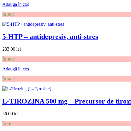
Adaugă în coș
În stoc
5-HTP – antidepresiv, anti-stres
233.00
lei
În stoc
Adaugă în coș
În stoc
L-TIROZINA 500 mg – Precursor de tiroxină
56.00
lei
În stoc