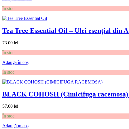
În stoc
Tea Tree Essential Oil – Ulei esențial din 
73.00
lei
În stoc
Adaugă în coș
În stoc
BLACK COHOSH (Cimicifuga racemosa) – R
57.00
lei
În stoc
Adaugă în coș