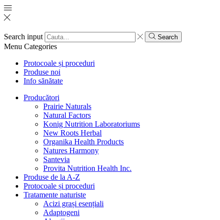
Search input
Search
Menu
Categories
Protocoale și proceduri
Produse noi
Info sănătate
Producători
Prairie Naturals
Natural Factors
Konig Nutrition Laboratoriums
New Roots Herbal
Organika Health Products
Natures Harmony
Santevia
Provita Nutrition Health Inc.
Produse de la A-Z
Protocoale și proceduri
Tratamente naturiste
Acizi grași esențiali
Adaptogeni