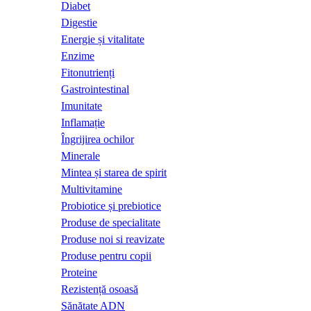
Diabet
Digestie
Energie și vitalitate
Enzime
Fitonutrienți
Gastrointestinal
Imunitate
Inflamație
Îngrijirea ochilor
Minerale
Mintea și starea de spirit
Multivitamine
Probiotice și prebiotice
Produse de specialitate
Produse noi si reavizate
Produse pentru copii
Proteine
Rezistență osoasă
Sănătate ADN