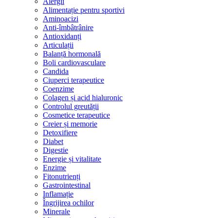
Alergii
Alimentație pentru sportivi
Aminoacizi
Anti-îmbâtrânire
Antioxidanți
Articulații
Balanță hormonală
Boli cardiovasculare
Candida
Ciuperci terapeutice
Coenzime
Colagen și acid hialuronic
Controlul greutății
Cosmetice terapeutice
Creier și memorie
Detoxifiere
Diabet
Digestie
Energie și vitalitate
Enzime
Fitonutrienți
Gastrointestinal
Inflamație
Îngrijirea ochilor
Minerale