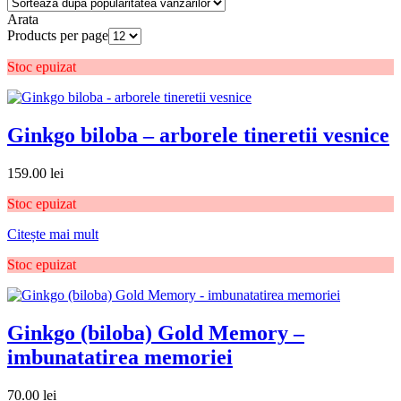
Arata
Products per page
Stoc epuizat
Ginkgo biloba – arborele tineretii vesnice
159.00
lei
Stoc epuizat
Citește mai mult
Stoc epuizat
Ginkgo (biloba) Gold Memory –
imbunatatirea memoriei
70.00
lei