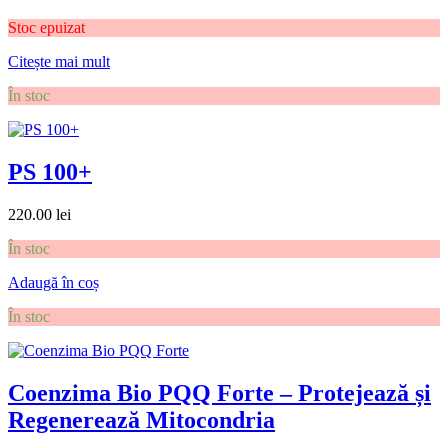
Stoc epuizat
Citește mai mult
În stoc
PS 100+
220.00
lei
În stoc
Adaugă în coș
În stoc
Coenzima Bio PQQ Forte – Protejează și
Regenerează Mitocondria