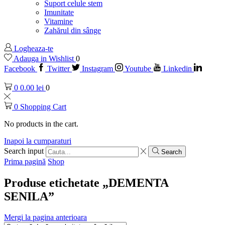
Suport celule stem
Imunitate
Vitamine
Zahărul din sânge
Logheaza-te
Adauga in Wishlist
0
Facebook
Twitter
Instagram
Youtube
Linkedin
0
0.00
lei
0
0
Shopping Cart
No products in the cart.
Inapoi la cumparaturi
Search input
Search
Prima pagină
Shop
Produse etichetate „DEMENTA
SENILA”
Mergi la pagina anterioara