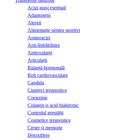
Tratamente naturiste
Acizi grași esențiali
Adaptogeni
Alergii
Alimentație pentru sportivi
Aminoacizi
Anti-îmbâtrânire
Antioxidanți
Articulații
Balanță hormonală
Boli cardiovasculare
Candida
Ciuperci terapeutice
Coenzime
Colagen și acid hialuronic
Controlul greutății
Cosmetice terapeutice
Creier și memorie
Detoxifiere