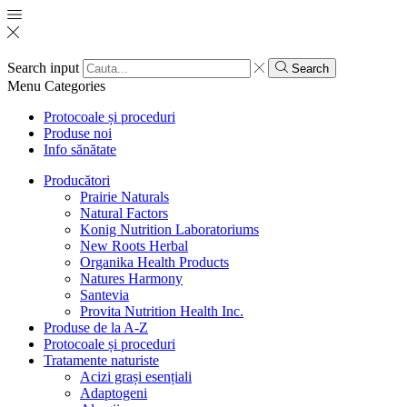
Search input
Search
Menu
Categories
Protocoale și proceduri
Produse noi
Info sănătate
Producători
Prairie Naturals
Natural Factors
Konig Nutrition Laboratoriums
New Roots Herbal
Organika Health Products
Natures Harmony
Santevia
Provita Nutrition Health Inc.
Produse de la A-Z
Protocoale și proceduri
Tratamente naturiste
Acizi grași esențiali
Adaptogeni