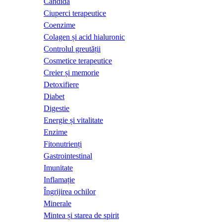
Candida
Ciuperci terapeutice
Coenzime
Colagen și acid hialuronic
Controlul greutății
Cosmetice terapeutice
Creier și memorie
Detoxifiere
Diabet
Digestie
Energie și vitalitate
Enzime
Fitonutrienți
Gastrointestinal
Imunitate
Inflamație
Îngrijirea ochilor
Minerale
Mintea și starea de spirit