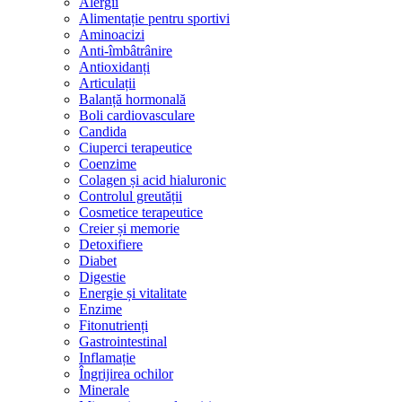
Alergii
Alimentație pentru sportivi
Aminoacizi
Anti-îmbâtrânire
Antioxidanți
Articulații
Balanță hormonală
Boli cardiovasculare
Candida
Ciuperci terapeutice
Coenzime
Colagen și acid hialuronic
Controlul greutății
Cosmetice terapeutice
Creier și memorie
Detoxifiere
Diabet
Digestie
Energie și vitalitate
Enzime
Fitonutrienți
Gastrointestinal
Inflamație
Îngrijirea ochilor
Minerale