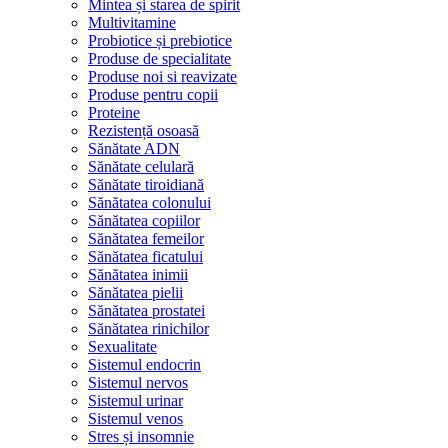
Mintea și starea de spirit
Multivitamine
Probiotice și prebiotice
Produse de specialitate
Produse noi si reavizate
Produse pentru copii
Proteine
Rezistență osoasă
Sănătate ADN
Sănătate celulară
Sănătate tiroidiană
Sănătatea colonului
Sănătatea copiilor
Sănătatea femeilor
Sănătatea ficatului
Sănătatea inimii
Sănătatea pielii
Sănătatea prostatei
Sănătatea rinichilor
Sexualitate
Sistemul endocrin
Sistemul nervos
Sistemul urinar
Sistemul venos
Stres și insomnie