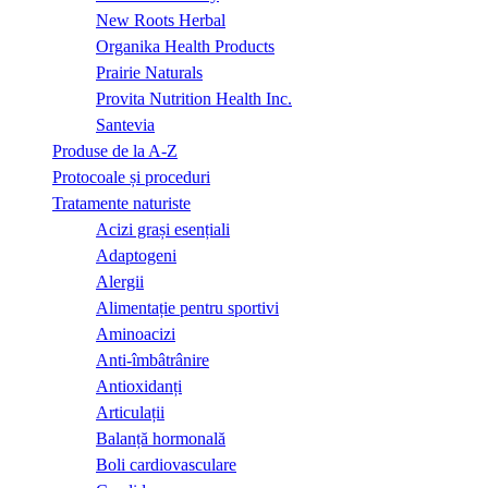
New Roots Herbal
Organika Health Products
Prairie Naturals
Provita Nutrition Health Inc.
Santevia
Produse de la A-Z
Protocoale și proceduri
Tratamente naturiste
Acizi grași esențiali
Adaptogeni
Alergii
Alimentație pentru sportivi
Aminoacizi
Anti-îmbâtrânire
Antioxidanți
Articulații
Balanță hormonală
Boli cardiovasculare