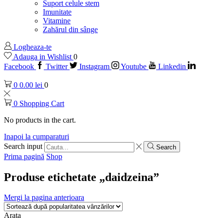
Suport celule stem
Imunitate
Vitamine
Zahărul din sânge
Logheaza-te
Adauga in Wishlist
0
Facebook
Twitter
Instagram
Youtube
Linkedin
0
0.00
lei
0
0
Shopping Cart
No products in the cart.
Inapoi la cumparaturi
Search input
Search
Prima pagină
Shop
Produse etichetate „daidzeina”
Mergi la pagina anterioara
Arata