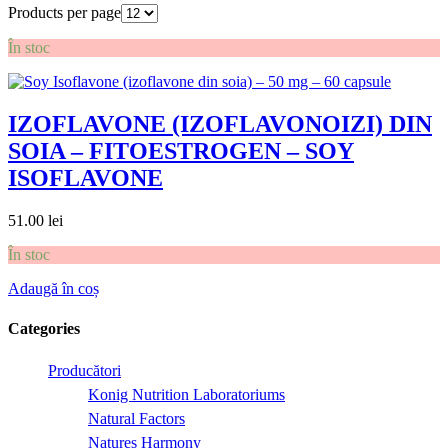
Products per page
În stoc
IZOFLAVONE (IZOFLAVONOIZI) DIN
SOIA – FITOESTROGEN – SOY
ISOFLAVONE
51.00
lei
În stoc
Adaugă în coș
Categories
Producători
Konig Nutrition Laboratoriums
Natural Factors
Natures Harmony