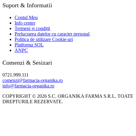
Suport & Informatii
Contul Meu
Info center
Termeni și condiții
Prelucrarea datelor cu caracter personal
Politica de utilizare Cookie-uri
Platforma SOL
ANPC
Comenzi & Sesizari
0721.999.111
comenzi@farmacia-organika.ro
info@farmacia-organika.ro
COPYRIGHT © 2026 S.C. ORGANIKA FARMA S.R.L. TOATE
DREPTURILE REZERVATE.