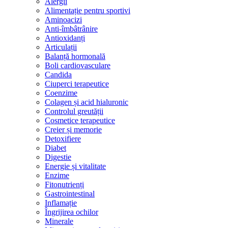
Alergii
Alimentație pentru sportivi
Aminoacizi
Anti-îmbâtrânire
Antioxidanți
Articulații
Balanță hormonală
Boli cardiovasculare
Candida
Ciuperci terapeutice
Coenzime
Colagen și acid hialuronic
Controlul greutății
Cosmetice terapeutice
Creier și memorie
Detoxifiere
Diabet
Digestie
Energie și vitalitate
Enzime
Fitonutrienți
Gastrointestinal
Inflamație
Îngrijirea ochilor
Minerale