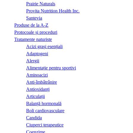
Prairie Naturals
Provita Nutrition Health Inc.
Santevia
Produse de la A-Z
Protocoale și proceduri
Tratamente naturiste
Acizi grași esențiali
Adaptogeni
Alergii
Alimentație pentru sportivi
Aminoacizi
Anti-îmbâtrânire
Antioxidanți
Articulații
Balanță hormonală
Boli cardiovasculare
Candida
Ciuperci terapeutice
Coenzime