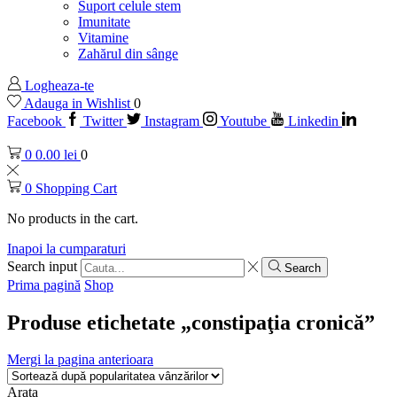
Suport celule stem
Imunitate
Vitamine
Zahărul din sânge
Logheaza-te
Adauga in Wishlist
0
Facebook
Twitter
Instagram
Youtube
Linkedin
0
0.00
lei
0
0
Shopping Cart
No products in the cart.
Inapoi la cumparaturi
Search input
Search
Prima pagină
Shop
Produse etichetate „constipaţia cronică”
Mergi la pagina anterioara
Arata