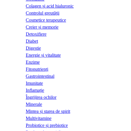
Colagen și acid hialuronic
Controlul greutății
Cosmetice terapeutice
Creier și memorie
Detoxifiere
Diabet
Digestie
Energie și vitalitate
Enzime
Fitonutrienți
Gastrointestinal
Imunitate
Inflamație
Îngrijirea ochilor
Minerale
Mintea și starea de spirit
Multivitamine
Probiotice și prebiotice