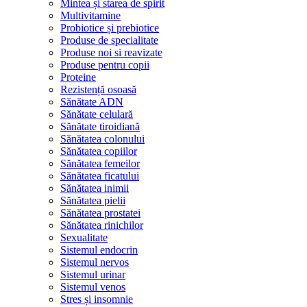
Mintea și starea de spirit
Multivitamine
Probiotice și prebiotice
Produse de specialitate
Produse noi si reavizate
Produse pentru copii
Proteine
Rezistență osoasă
Sănătate ADN
Sănătate celulară
Sănătate tiroidiană
Sănătatea colonului
Sănătatea copiilor
Sănătatea femeilor
Sănătatea ficatului
Sănătatea inimii
Sănătatea pielii
Sănătatea prostatei
Sănătatea rinichilor
Sexualitate
Sistemul endocrin
Sistemul nervos
Sistemul urinar
Sistemul venos
Stres și insomnie