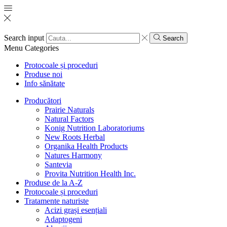
Search input
Search
Menu
Categories
Protocoale și proceduri
Produse noi
Info sănătate
Producători
Prairie Naturals
Natural Factors
Konig Nutrition Laboratoriums
New Roots Herbal
Organika Health Products
Natures Harmony
Santevia
Provita Nutrition Health Inc.
Produse de la A-Z
Protocoale și proceduri
Tratamente naturiste
Acizi grași esențiali
Adaptogeni