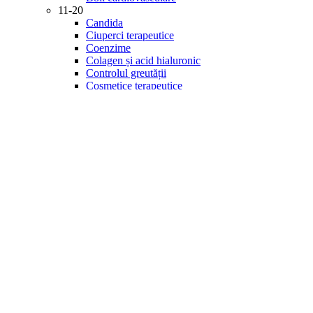
11-20
Candida
Ciuperci terapeutice
Coenzime
Colagen și acid hialuronic
Controlul greutății
Cosmetice terapeutice
Creier și memorie
Detoxifiere
Diabet
21-30
Digestie
Energie și vitalitate
Enzime
Fitonutrienți
Gastrointestinal
Imunitate
Inflamație
Îngrijirea ochilor
Minerale
31-40
Mintea și starea de spirit
Multivitamine
Probiotice și prebiotice
Produse de specialitate