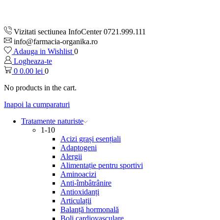
Vizitati sectiunea InfoCenter 0721.999.111
info@farmacia-organika.ro
Adauga in Wishlist
0
Logheaza-te
0
0.00
lei
0
No products in the cart.
Inapoi la cumparaturi
Tratamente naturiste
1-10
Acizi grași esențiali
Adaptogeni
Alergii
Alimentație pentru sportivi
Aminoacizi
Anti-îmbâtrânire
Antioxidanți
Articulații
Balanță hormonală
Boli cardiovasculare