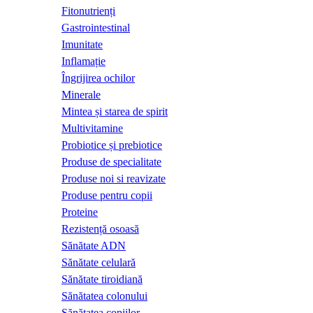
Fitonutrienți
Gastrointestinal
Imunitate
Inflamație
Îngrijirea ochilor
Minerale
Mintea și starea de spirit
Multivitamine
Probiotice și prebiotice
Produse de specialitate
Produse noi si reavizate
Produse pentru copii
Proteine
Rezistență osoasă
Sănătate ADN
Sănătate celulară
Sănătate tiroidiană
Sănătatea colonului
Sănătatea copiilor