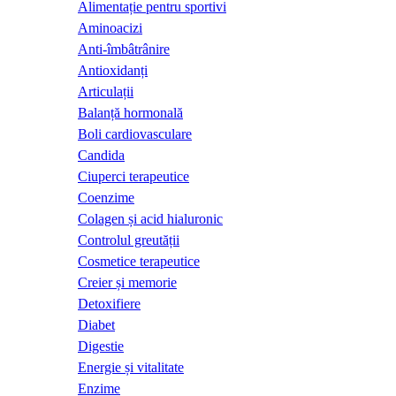
Alimentație pentru sportivi
Aminoacizi
Anti-îmbâtrânire
Antioxidanți
Articulații
Balanță hormonală
Boli cardiovasculare
Candida
Ciuperci terapeutice
Coenzime
Colagen și acid hialuronic
Controlul greutății
Cosmetice terapeutice
Creier și memorie
Detoxifiere
Diabet
Digestie
Energie și vitalitate
Enzime