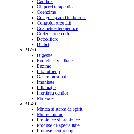
Candida
Ciuperci terapeutice
Coenzime
Colagen și acid hialuronic
Controlul greutății
Cosmetice terapeutice
Creier și memorie
Detoxifiere
Diabet
21-30
Digestie
Energie și vitalitate
Enzime
Fitonutrienți
Gastrointestinal
Imunitate
Inflamație
Îngrijirea ochilor
Minerale
31-40
Mintea și starea de spirit
Multivitamine
Probiotice și prebiotice
Produse de specialitate
Produse pentru copii