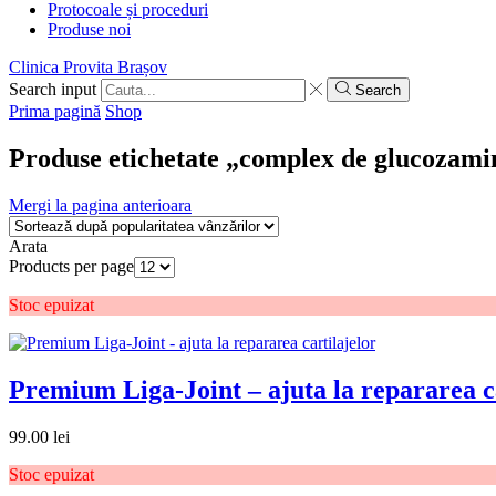
Protocoale și proceduri
Produse noi
Clinica Provita Brașov
Search input
Search
Prima pagină
Shop
Produse etichetate „complex de glucozami
Mergi la pagina anterioara
Arata
Products per page
Stoc epuizat
Premium Liga-Joint – ajuta la repararea c
99.00
lei
Stoc epuizat