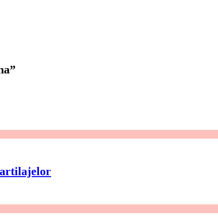
na”
artilajelor