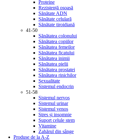
Proteine
Rezistență osoasă
Sănătate ADN
Sănătate celulară
Sănătate tiroidiană
41-50
Sănătatea colonului
Sănătatea copiilor
Sănătatea femeilor
Sănătatea ficatului
Sănătatea inimii
Sănătatea pielii
Sănătatea prostatei
Sănătatea rinichilor
Sexualitate
Sistemul endocrin
51-58
Sistemul nervos
Sistemul urinar
Sistemul venos
Stres și insomnie
Suport celule stem
Vitamine
Zahărul din sânge
Produse de la A-Z