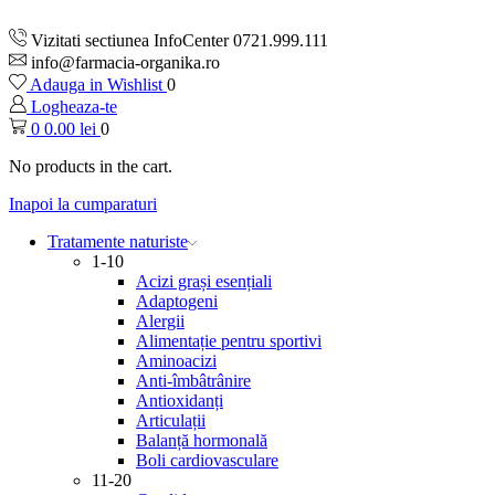
Vizitati sectiunea InfoCenter 0721.999.111
info@farmacia-organika.ro
Adauga in Wishlist
0
Logheaza-te
0
0.00
lei
0
No products in the cart.
Inapoi la cumparaturi
Tratamente naturiste
1-10
Acizi grași esențiali
Adaptogeni
Alergii
Alimentație pentru sportivi
Aminoacizi
Anti-îmbâtrânire
Antioxidanți
Articulații
Balanță hormonală
Boli cardiovasculare
11-20