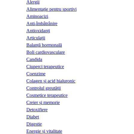
Alergii
Alimentație pentru sportivi
Aminoacizi
Anti-îmbâtrânire
Antioxidanți
Articulații
Balanță hormonală
Boli cardiovasculare
Candida
Ciuperci terapeutice
Coenzime
Colagen și acid hialuronic
Controlul greutății
Cosmetice terapeutice
Creier și memorie
Detoxifiere
Diabet
Digestie
Energie și vitalitate