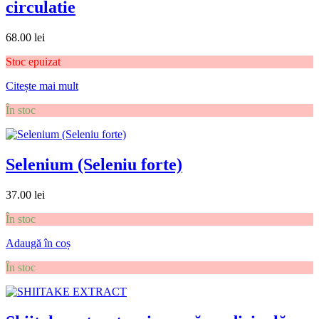
circulatie
68.00
lei
Stoc epuizat
Citește mai mult
În stoc
Selenium (Seleniu forte)
37.00
lei
În stoc
Adaugă în coș
În stoc