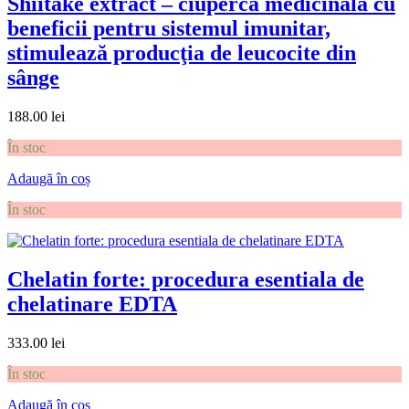
Shiitake extract – ciupercă medicinală cu
beneficii pentru sistemul imunitar,
stimulează producţia de leucocite din
sânge
188.00
lei
În stoc
Adaugă în coș
În stoc
Chelatin forte: procedura esentiala de
chelatinare EDTA
333.00
lei
În stoc
Adaugă în coș