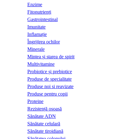
Enzime
Fitonutrienți
Gastrointestinal
Imunitate
Inflamație
Îngrijirea ochilor
Minerale
Mintea și starea de spirit
Multivitamine
Probiotice și prebiotice
Produse de specialitate
Produse noi si reavizate
Produse pentru copii
Proteine
Rezistență osoasă
Sănătate ADN
Sănătate celulară
Sănătate tiroidiană
Sănătatea colonului