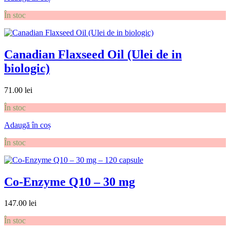
În stoc
Canadian Flaxseed Oil (Ulei de in
biologic)
71.00
lei
În stoc
Adaugă în coș
În stoc
Co-Enzyme Q10 – 30 mg
147.00
lei
În stoc