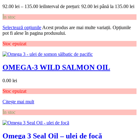
92.00
lei
–
135.00
lei
Interval de prețuri: 92.00 lei până la 135.00 lei
În stoc
Selectează opțiunile
Acest produs are mai multe variații. Opțiunile
pot fi alese în pagina produsului.
Stoc epuizat
OMEGA-3 WILD SALMON OIL
0.00
lei
Stoc epuizat
Citește mai mult
În stoc
Omega 3 Seal Oil – ulei de focă