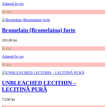
Adaugă în coș
În stoc
Bromelain (Bromelaina) forte
103.00
lei
În stoc
Adaugă în coș
În stoc
UNBLEACHED LECITHIN –
LECITINĂ PURĂ
73.00
lei