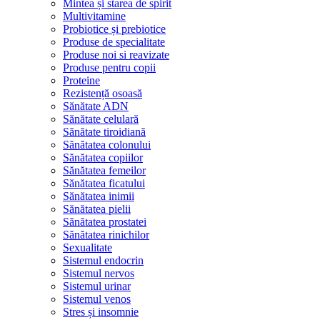
Mintea și starea de spirit
Multivitamine
Probiotice și prebiotice
Produse de specialitate
Produse noi si reavizate
Produse pentru copii
Proteine
Rezistență osoasă
Sănătate ADN
Sănătate celulară
Sănătate tiroidiană
Sănătatea colonului
Sănătatea copiilor
Sănătatea femeilor
Sănătatea ficatului
Sănătatea inimii
Sănătatea pielii
Sănătatea prostatei
Sănătatea rinichilor
Sexualitate
Sistemul endocrin
Sistemul nervos
Sistemul urinar
Sistemul venos
Stres și insomnie