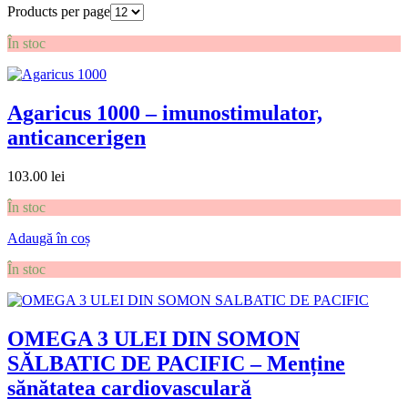
Products per page
În stoc
Agaricus 1000 – imunostimulator,
anticancerigen
103.00
lei
În stoc
Adaugă în coș
În stoc
OMEGA 3 ULEI DIN SOMON
SĂLBATIC DE PACIFIC – Menține
sănătatea cardiovasculară