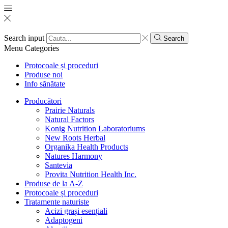
Search input
Search
Menu
Categories
Protocoale și proceduri
Produse noi
Info sănătate
Producători
Prairie Naturals
Natural Factors
Konig Nutrition Laboratoriums
New Roots Herbal
Organika Health Products
Natures Harmony
Santevia
Provita Nutrition Health Inc.
Produse de la A-Z
Protocoale și proceduri
Tratamente naturiste
Acizi grași esențiali
Adaptogeni