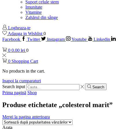
Suport celule stem
Imunitate
Vitamine
Zahărul din sânge
Logheaza-te
Adauga in Wishlist
0
Facebook
Twitter
Instagram
Youtube
Linkedin
0
0.00
lei
0
0
Shopping Cart
No products in the cart.
Inapoi la cumparaturi
Search input
Search
Prima pagină
Shop
Produse etichetate „colesterol marit”
Mergi la pagina anterioara
Arata