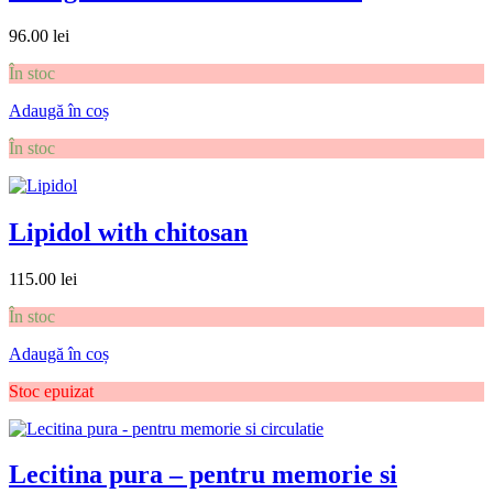
96.00
lei
În stoc
Adaugă în coș
În stoc
Lipidol with chitosan
115.00
lei
În stoc
Adaugă în coș
Stoc epuizat
Lecitina pura – pentru memorie si