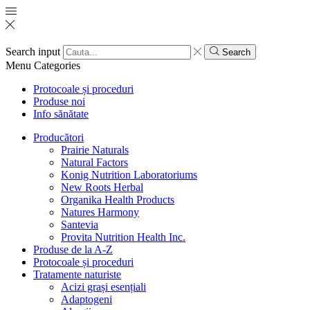
Search input
Search
Menu
Categories
Protocoale și proceduri
Produse noi
Info sănătate
Producători
Prairie Naturals
Natural Factors
Konig Nutrition Laboratoriums
New Roots Herbal
Organika Health Products
Natures Harmony
Santevia
Provita Nutrition Health Inc.
Produse de la A-Z
Protocoale și proceduri
Tratamente naturiste
Acizi grași esențiali
Adaptogeni