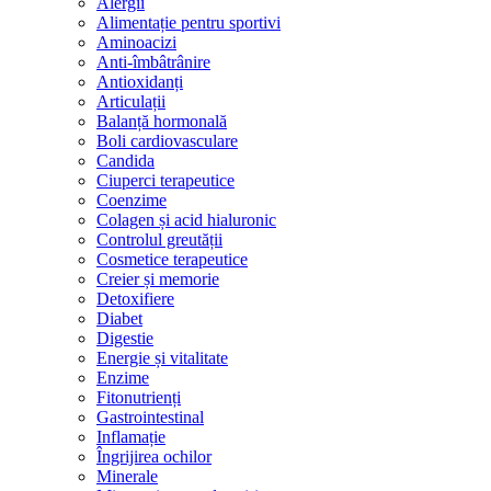
Alergii
Alimentație pentru sportivi
Aminoacizi
Anti-îmbâtrânire
Antioxidanți
Articulații
Balanță hormonală
Boli cardiovasculare
Candida
Ciuperci terapeutice
Coenzime
Colagen și acid hialuronic
Controlul greutății
Cosmetice terapeutice
Creier și memorie
Detoxifiere
Diabet
Digestie
Energie și vitalitate
Enzime
Fitonutrienți
Gastrointestinal
Inflamație
Îngrijirea ochilor
Minerale