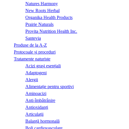
Natures Harmony
New Roots Herbal
Organika Health Products
Prairie Naturals
Provita Nutrition Health Inc.
Santevia
Produse de la A-Z
Protocoale și proceduri
Tratamente naturiste
Acizi grași esențiali
Adaptogeni
Alergii
Alimentație pentru sportivi
Aminoacizi
Anti-îmbâtrânire
Antioxidanți
Articulații
Balanță hormonală
Boli cardiovasculare