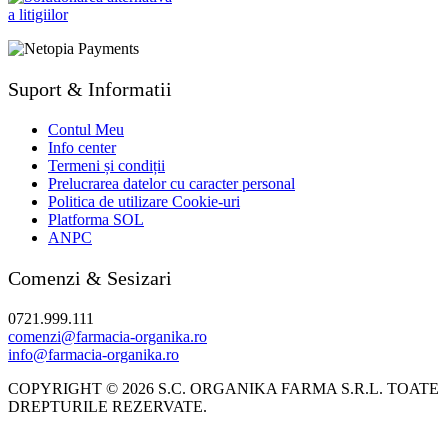
Suport & Informatii
Contul Meu
Info center
Termeni și condiții
Prelucrarea datelor cu caracter personal
Politica de utilizare Cookie-uri
Platforma SOL
ANPC
Comenzi & Sesizari
0721.999.111
comenzi@farmacia-organika.ro
info@farmacia-organika.ro
COPYRIGHT © 2026 S.C. ORGANIKA FARMA S.R.L. TOATE
DREPTURILE REZERVATE.