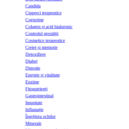
Candida
Ciuperci terapeutice
Coenzime
Colagen și acid hialuronic
Controlul greutății
Cosmetice terapeutice
Creier și memorie
Detoxifiere
Diabet
Digestie
Energie și vitalitate
Enzime
Fitonutrienți
Gastrointestinal
Imunitate
Inflamație
Îngrijirea ochilor
Minerale