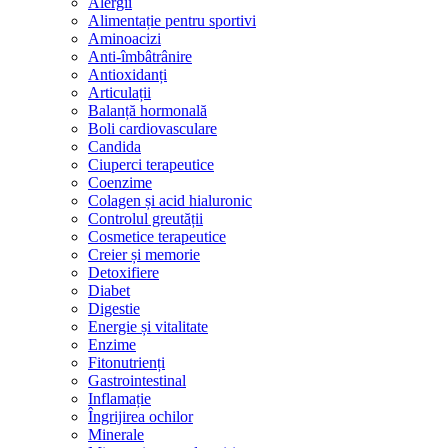
Alergii
Alimentație pentru sportivi
Aminoacizi
Anti-îmbâtrânire
Antioxidanți
Articulații
Balanță hormonală
Boli cardiovasculare
Candida
Ciuperci terapeutice
Coenzime
Colagen și acid hialuronic
Controlul greutății
Cosmetice terapeutice
Creier și memorie
Detoxifiere
Diabet
Digestie
Energie și vitalitate
Enzime
Fitonutrienți
Gastrointestinal
Inflamație
Îngrijirea ochilor
Minerale