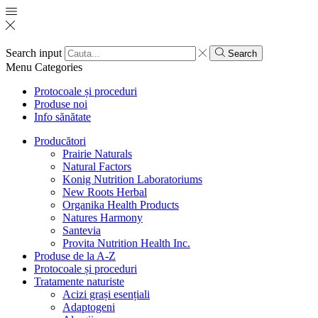
Search input
Search
Menu
Categories
Protocoale și proceduri
Produse noi
Info sănătate
Producători
Prairie Naturals
Natural Factors
Konig Nutrition Laboratoriums
New Roots Herbal
Organika Health Products
Natures Harmony
Santevia
Provita Nutrition Health Inc.
Produse de la A-Z
Protocoale și proceduri
Tratamente naturiste
Acizi grași esențiali
Adaptogeni