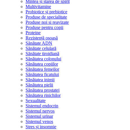
Mintea și starea de spirit
Multivitamine
Probiotice și prebiotice
Produse de specialitate
Produse noi si reavizate
Produse pentru copii
Proteine
Rezistență osoasă
Sănătate ADN
Sănătate celulară
Sănătate tiroidiană
Sănătatea colonului
Sănătatea copiilor
Sănătatea femeilor
Sănătatea ficatului
Sănătatea inimii
Sănătatea pielii
Sănătatea prostatei
Sănătatea rinichilor
Sexualitate
Sistemul endocrin
Sistemul nervos
Sistemul urinar
Sistemul venos
Stres și insomnie