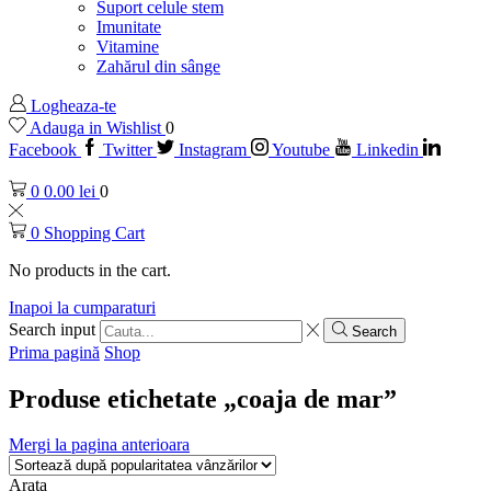
Suport celule stem
Imunitate
Vitamine
Zahărul din sânge
Logheaza-te
Adauga in Wishlist
0
Facebook
Twitter
Instagram
Youtube
Linkedin
0
0.00
lei
0
0
Shopping Cart
No products in the cart.
Inapoi la cumparaturi
Search input
Search
Prima pagină
Shop
Produse etichetate „coaja de mar”
Mergi la pagina anterioara
Arata