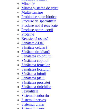
Minerale
Mintea și starea de spirit
Multivitamine
Probiotice și prebiotice
Produse de specialitate
Produse noi si reavizate
Produse pentru copii
Proteine
Rezistență osoasă
Sănătate ADN
Sănătate celulară
Sănătate tiroidiană
Sănătatea colonului
Sănătatea copiilor
Sănătatea femeilor
Sănătatea ficatului
Sănătatea inimii
Sănătatea pielii
Sănătatea prostatei
Sănătatea rinichilor
Sexualitate
Sistemul endocrin
Sistemul nervos
Sistemul urinar
Sistemul venos