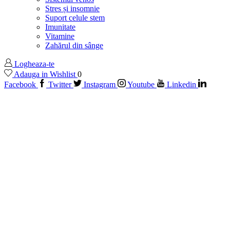
Stres și insomnie
Suport celule stem
Imunitate
Vitamine
Zahărul din sânge
Logheaza-te
Adauga in Wishlist
0
Facebook
Twitter
Instagram
Youtube
Linkedin