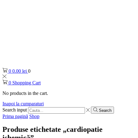
0
0.00
lei
0
0
Shopping Cart
No products in the cart.
Inapoi la cumparaturi
Search input
Search
Prima pagină
Shop
Produse etichetate „cardiopatie
ishemică”