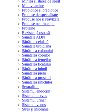
Mintea și starea de spirit
Multivitamine
Probiotice și prebiotice
Produse de specialitate
Produse noi si reavizate
Produse pentru copii
Proteine
Rezistență osoasă
Sănătate ADN
Sănătate celulară
Sănătate tiroidiană
Sănătatea colonului
Sănătatea copiilor
Sănătatea femeilor
Sănătatea ficatului
Sănătatea inimii
Sănătatea pielii
Sănătatea prostatei
Sănătatea rinichilor
Sexualitate
Sistemul endocrin
Sistemul nervos
Sistemul urinar
Sistemul venos
Stres și insomnie