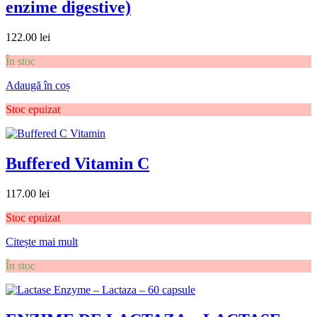
enzime digestive)
122.00
lei
În stoc
Adaugă în coș
Stoc epuizat
Buffered Vitamin C
117.00
lei
Stoc epuizat
Citește mai mult
În stoc