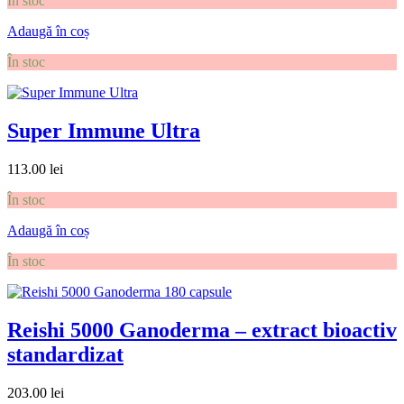
În stoc
Adaugă în coș
În stoc
Super Immune Ultra
113.00
lei
În stoc
Adaugă în coș
În stoc
Reishi 5000 Ganoderma – extract bioactiv
standardizat
203.00
lei