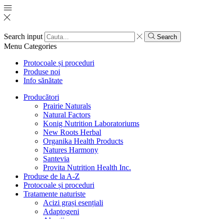
Search input
Search
Menu
Categories
Protocoale și proceduri
Produse noi
Info sănătate
Producători
Prairie Naturals
Natural Factors
Konig Nutrition Laboratoriums
New Roots Herbal
Organika Health Products
Natures Harmony
Santevia
Provita Nutrition Health Inc.
Produse de la A-Z
Protocoale și proceduri
Tratamente naturiste
Acizi grași esențiali
Adaptogeni