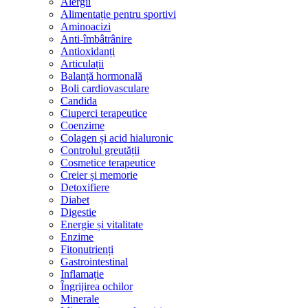
Alergii
Alimentație pentru sportivi
Aminoacizi
Anti-îmbâtrânire
Antioxidanți
Articulații
Balanță hormonală
Boli cardiovasculare
Candida
Ciuperci terapeutice
Coenzime
Colagen și acid hialuronic
Controlul greutății
Cosmetice terapeutice
Creier și memorie
Detoxifiere
Diabet
Digestie
Energie și vitalitate
Enzime
Fitonutrienți
Gastrointestinal
Inflamație
Îngrijirea ochilor
Minerale