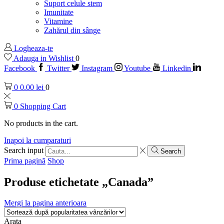
Suport celule stem
Imunitate
Vitamine
Zahărul din sânge
Logheaza-te
Adauga in Wishlist
0
Facebook
Twitter
Instagram
Youtube
Linkedin
0
0.00
lei
0
0
Shopping Cart
No products in the cart.
Inapoi la cumparaturi
Search input
Search
Prima pagină
Shop
Produse etichetate „Canada”
Mergi la pagina anterioara
Arata