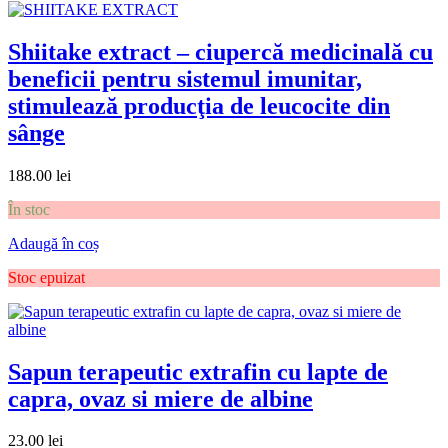
Shiitake extract – ciupercă medicinală cu
beneficii pentru sistemul imunitar,
stimulează producţia de leucocite din
sânge
188.00
lei
În stoc
Adaugă în coș
Stoc epuizat
Sapun terapeutic extrafin cu lapte de
capra, ovaz si miere de albine
23.00
lei