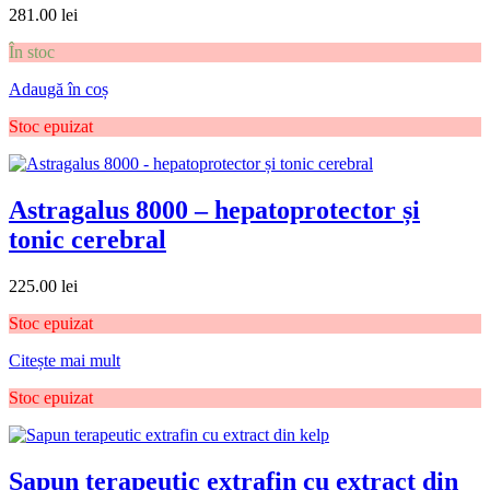
281.00
lei
În stoc
Adaugă în coș
Stoc epuizat
Astragalus 8000 – hepatoprotector și
tonic cerebral
225.00
lei
Stoc epuizat
Citește mai mult
Stoc epuizat
Sapun terapeutic extrafin cu extract din