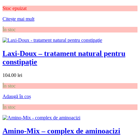
Stoc epuizat
Citește mai mult
În stoc
Laxi-Doux – tratament natural pentru
constipaţie
104.00
lei
În stoc
Adaugă în coș
În stoc
Amino-Mix – complex de aminoacizi