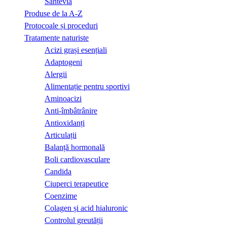
Santevia
Produse de la A-Z
Protocoale și proceduri
Tratamente naturiste
Acizi grași esențiali
Adaptogeni
Alergii
Alimentație pentru sportivi
Aminoacizi
Anti-îmbâtrânire
Antioxidanți
Articulații
Balanță hormonală
Boli cardiovasculare
Candida
Ciuperci terapeutice
Coenzime
Colagen și acid hialuronic
Controlul greutății