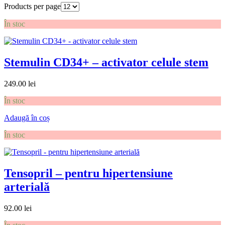
Products per page
În stoc
Stemulin CD34+ – activator celule stem
249.00
lei
În stoc
Adaugă în coș
În stoc
Tensopril – pentru hipertensiune
arterială
92.00
lei