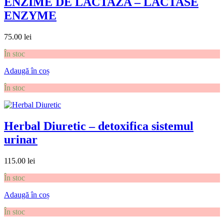
ENZIME DE LACTAZA – LACTASE
ENZYME
75.00
lei
În stoc
Adaugă în coș
În stoc
Herbal Diuretic – detoxifica sistemul
urinar
115.00
lei
În stoc
Adaugă în coș
În stoc